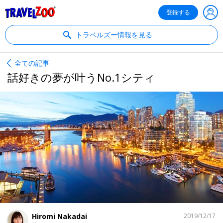
®
Travelzoo
登録する
トラベルズー情報を見る
全ての記事
話好きの夢が叶うNo.1シティ
シ
Hiromi Nakadai
2019/12/17
ェ