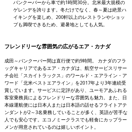
バンクーバーから車で約1時間30分。北米最大規模の
ゲレンデを誇ります。冬だけでなく、春～夏は絶景ハ
イキングを楽しめ、200軒以上のレストランやショッ
プも満喫できるため、避暑地としても人気。
フレンドリーな雰囲気の広がるエア・カナダ
成田～バンクーバー間は直行便で約9時間。 カナダのフラ
ッグキャリアであるエア・カナダは、航空サービスリサー
チ会社「スカイトラックス」のワールド・エアライン・ア
ワード「北米ベストエアライン」を2017年より3年連続受
賞しています。サービスに定評があり、ユーモアあふれる
客室乗務員によるフレンドリーな雰囲気も魅力。また、日
本線運航便には日本人または日本語の話せるフライトアテ
ンダントが2～3名乗務していることが多く、英語が苦手な
人でも安心です。エコノミークラスでも軽食にカップラー
メンが用意されているのは嬉しいポイント。