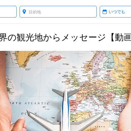
Where?
When?
界の観光地からメッセージ【動