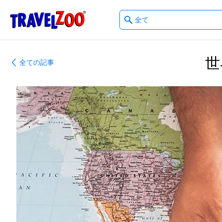
What
®
Travelzoo
type
of
deals?
世
全ての記事