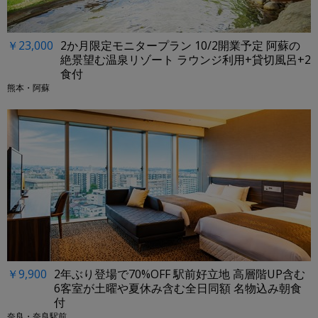
￥23,000
2か月限定モニタープラン 10/2開業予定 阿蘇の
絶景望む温泉リゾート ラウンジ利用+貸切風呂+2
食付
熊本・阿蘇
￥9,900
2年ぶり登場で70%OFF 駅前好立地 高層階UP含む
6客室が土曜や夏休み含む全日同額 名物込み朝食
付
奈良・奈良駅前