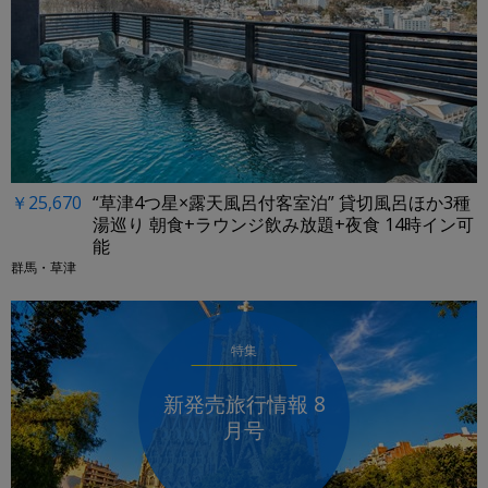
￥25,670
“草津4つ星×露天風呂付客室泊” 貸切風呂ほか3種
湯巡り 朝食+ラウンジ飲み放題+夜食 14時イン可
能
群馬・草津
特集
新発売旅行情報 8
月号