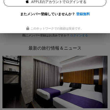
APPLEのアカウントでログインする
旅を熟知する旅行のエキスパートが審査した、会員購読者
またメンバー登録していませんか？
登録無料
限定の "価値ある" 旅行プランを紹介しています。
会員になる
このネットワークでの接続は安全です。
既にメンバー登録はお済みですか？
ログインする
最新の旅行情報＆ニュース