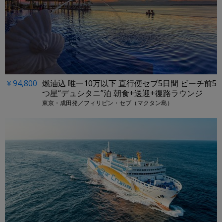
￥94,800
燃油込 唯一10万以下 直行便セブ5日間 ビーチ前5
つ星“デュシタニ”泊 朝食+送迎+復路ラウンジ
東京・成田発／フィリピン・セブ（マクタン島）