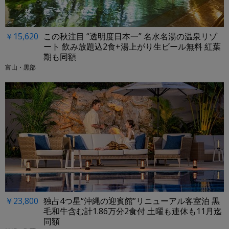
￥15,620
この秋注目 “透明度日本一” 名水名湯の温泉リゾ
ート 飲み放題込2食+湯上がり生ビール無料 紅葉
期も同額
富山・黒部
￥23,800
独占4つ星“沖縄の迎賓館”リニューアル客室泊 黒
毛和牛含む計1.86万分2食付 土曜も連休も11月迄
同額