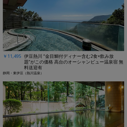
￥11,495
伊豆熱川 “金目鯛付ディナー含む2食×飲み放
題”がこの価格 高台のオーシャンビュー温泉宿 無
料送迎有
静岡・東伊豆（熱川温泉）