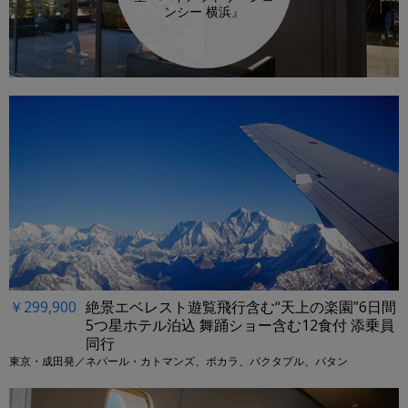
ンシー 横浜』
￥299,900
絶景エベレスト遊覧飛行含む“天上の楽園”6日間
5つ星ホテル泊込 舞踊ショー含む12食付 添乗員
同行
東京・成田発／ネパール・カトマンズ、ポカラ、バクタプル、パタン