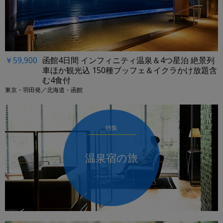
￥59,900
函館4日間 インフィニティ温泉＆4つ星泊 絶景列
車ほか観光込 150種ブッフェ＆イクラかけ放題含
む4食付
東京・羽田発／北海道・函館
特集
温泉宿の旅