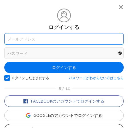
®
Travelzoo
あなたの旅をもっと面白くする
ログインする
会員制旅行メディア
ログインする
ホテル・旅館
国内旅行 ／ 関東
国内旅行 ／ 関西
ログインしたままにする
パスワードがわからない方はこちら
発
発
または
FACEBOOKのアカウントでログインする
海外旅行 ／ 関東
海外旅行 ／ 関西
Top 20
発
発
GOOGLEのアカウントでログインする