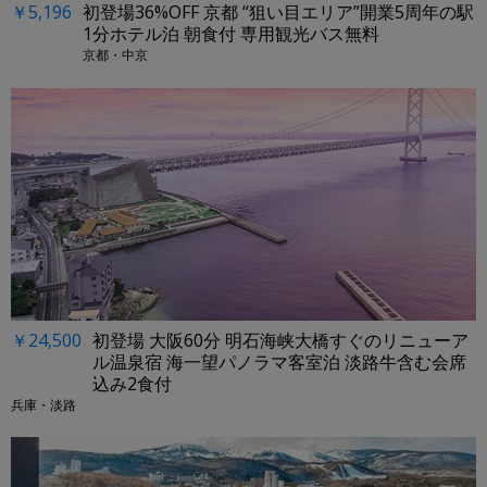
￥5,196
初登場36%OFF 京都 “狙い目エリア”開業5周年の駅
1分ホテル泊 朝食付 専用観光バス無料
京都・中京
￥24,500
初登場 大阪60分 明石海峡大橋すぐのリニューア
ル温泉宿 海一望パノラマ客室泊 淡路牛含む会席
込み2食付
兵庫・淡路