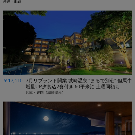
沖縄・那覇
￥17,110
7月リブランド開業 城崎温泉 “まるで別荘” 但馬牛
増量UP夕食込2食付き 60平米泊 土曜同額も
兵庫・豊岡（城崎温泉）