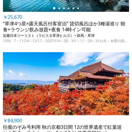
￥25,670
“草津4つ星×露天風呂付客室泊” 貸切風呂ほか3種湯巡り 朝
食+ラウンジ飲み放題+夜食 14時イン可能
近畿日本ツーリスト（ラビスタ草津ヒルズ） • 群馬・草津
10/6、7・11/24～12/17・2027/1/4～28・3/1～11・29～31の月～木曜の指定日
￥84,900
往復のぞみ号利用 秋の京都3日間 12の世界遺産で紅葉巡