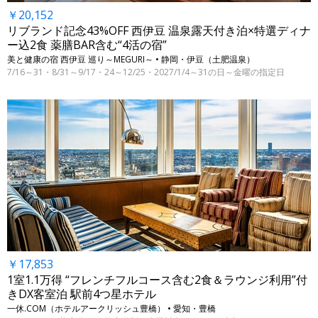
￥20,152
リブランド記念43%OFF 西伊豆 温泉露天付き泊×特選ディナ
ー込2食 薬膳BAR含む“4活の宿”
美と健康の宿 西伊豆 巡り～MEGURI～ • 静岡・伊豆（土肥温泉）
7/16～31・8/31～9/17・24～12/25・2027/1/4～31の日～金曜の指定日
￥17,853
1室1.1万得 “フレンチフルコース含む2食＆ラウンジ利用”付
きDX客室泊 駅前4つ星ホテル
一休.COM（ホテルアークリッシュ豊橋） • 愛知・豊橋