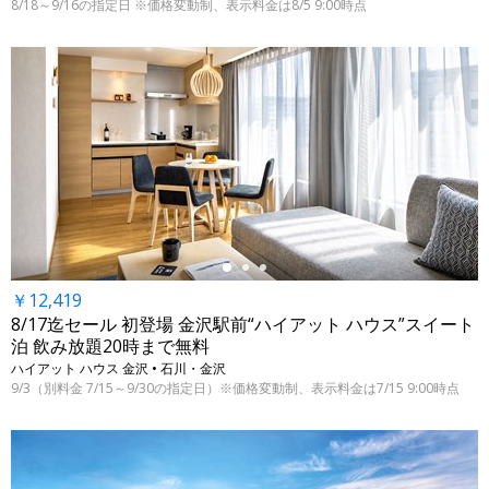
8/18～9/16の指定日 ※価格変動制、表示料金は8/5 9:00時点
←
￥12,419
8/17迄セール 初登場 金沢駅前“ハイアット ハウス”スイート
泊 飲み放題20時まで無料
ハイアット ハウス 金沢 • 石川・金沢
9/3（別料金 7/15～9/30の指定日）※価格変動制、表示料金は7/15 9:00時点