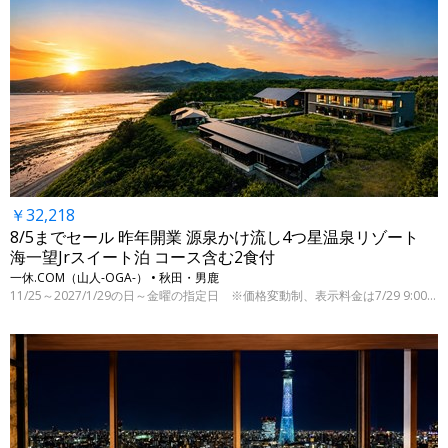
￥32,218
8/5までセール 昨年開業 源泉かけ流し4つ星温泉リゾート
海一望Jrスイート泊 コース含む2食付
一休.COM（山人-OGA-） • 秋田・男鹿
11/25～2027/1/29の日～金曜の指定日 ※価格変動制、表示料金は7/29 9:00時点