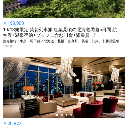
￥199,900
10/18発限定 貸切列車旅 紅葉見頃の北海道周遊5日間 航
空券+温泉宿泊+ブッフェ含む11食+添乗員
読売旅行 • 東京・羽田発／北海道・札幌、富良野、美瑛、知床、十勝川温泉
10/18
←
￥20,872