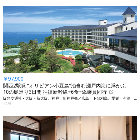
￥97,900
関西2駅発 “オリビアン小豆島”泊含む瀬戸内海に浮かぶ
10の島巡り3日間 往復新幹線+6食+添乗員同行
阪急交通社 • 大阪・新大阪、神戸・新神戸発／広島・下蒲刈島、愛媛・今治、香川・小豆島他
12/6