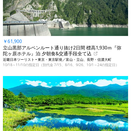
￥61,900
立山黒部アルペンルート通り抜け2日間 標高1,930ｍ『弥
陀ヶ原ホテル』泊 夕朝食&交通手段全て込
近畿日本ツーリスト • 東京・東京駅発／富山・立山、長野・信濃大町
10/18～11/10の指定日（別代金 7/15、8/16、9/26、10/1～24の指定日）