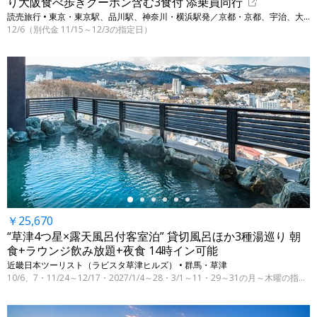
り大阪食べ歩きクーポン含む3食付 添乗員同行
読売旅行 • 東京・東京駅、品川駅、神奈川・横浜駅発／京都・京都、宇治、大阪・大阪
12/6（別代金 11/15～12/3の指定日）
←
￥25,670
“草津4つ星×露天風呂付客室泊” 貸切風呂ほか3種湯巡り 朝
食+ラウンジ飲み放題+夜食 14時イン可能
近畿日本ツーリスト（ラビスタ草津ヒルズ） • 群馬・草津
10/6、7・11/24～12/17・2027/1/4～28・3/1～11・29～31の月～木曜の指定日