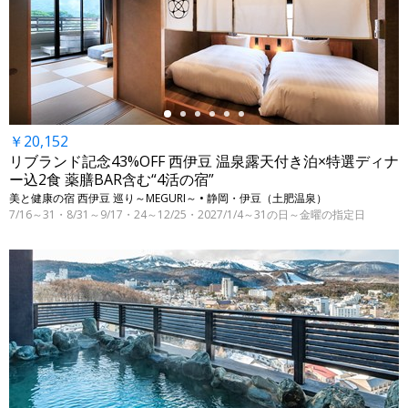
←
￥20,152
リブランド記念43%OFF 西伊豆 温泉露天付き泊×特選ディナ
ー込2食 薬膳BAR含む“4活の宿”
美と健康の宿 西伊豆 巡り～MEGURI～ • 静岡・伊豆（土肥温泉）
7/16～31・8/31～9/17・24～12/25・2027/1/4～31の日～金曜の指定日
←