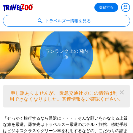
®
Travelzoo
登録する
トラベルズー情報を見る
ワンランク上の国内
旅
申し訳ありませんが、 阪急交通社 のこの情報は利
閉
用できなくなりました。関連情報をご確認ください。
「せっかく旅行するなら贅沢に・・・」そんな願いをかなえる上質
な旅を厳選。滞在先はトラベルズー厳選のホテル・旅館、移動手段
はビジネスクラスやグリーン車を利用するなどの、こだわりの詰ま