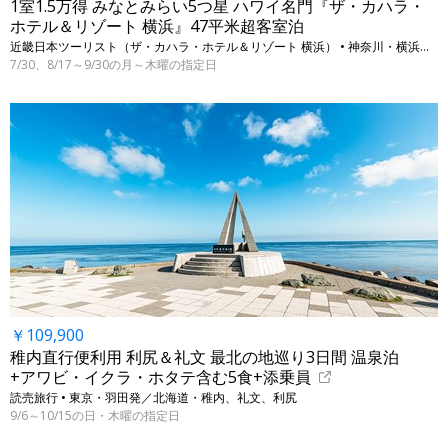
1室1.5万得 みなとみらい5つ星 ハワイ名門『ザ・カハラ・
ホテル＆リゾート 横浜』47平米超客室泊
近畿日本ツーリスト（ザ・カハラ・ホテル＆リゾート 横浜） • 神奈川・横浜（みなとみらい）
7/30、8/17～9/30の月～木曜の指定日
￥109,900
稚内直行便利用 利尻＆礼文 最北の地巡り3日間 温泉泊
+アワビ・イクラ・ホタテ含む5食+添乗員
読売旅行 • 東京・羽田発／北海道・稚内、礼文、利尻
9/6～10/15の日・木曜の指定日