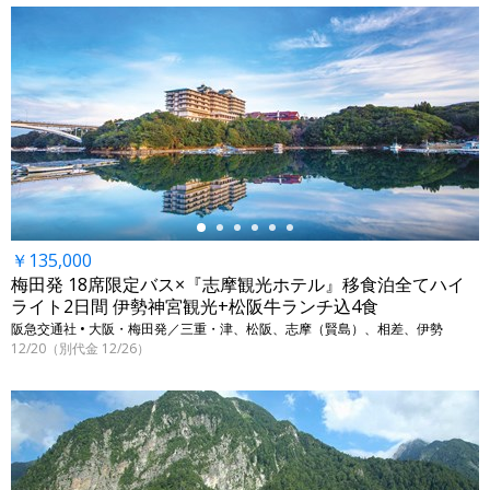
←
￥135,000
梅田発 18席限定バス×『志摩観光ホテル』移食泊全てハイ
ライト2日間 伊勢神宮観光+松阪牛ランチ込4食
阪急交通社 • 大阪・梅田発／三重・津、松阪、志摩（賢島）、相差、伊勢
12/20（別代金 12/26）