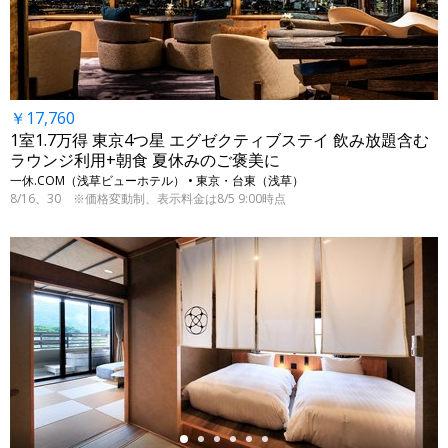
￥17,760
1室1.7万得 東京4つ星 エグゼクティブステイ 飲み放題含む
ラウンジ利用+朝食 夏休みのご褒美に
一休.COM（浅草ビューホテル） • 東京・台東（浅草）
8/16、30 ※価格変動制、表示料金は8/5 9:00時点
←