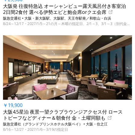
大阪発 往復特急込 オーシャンビュー露天風呂付き客室泊
2日間2食付 選べる伊勢エビと鮑会席orクエ会席
阪急交通社 • 大阪・新大阪駅、大阪駅、天王寺駅発／和歌山・白浜
8/24～12/17・2027/1/5～21の月～木曜の指定日、2/1～3、3/1～3（別代金にて3/31まで）
￥19,900
大阪4.5星泊 夜景一望クラブラウンジアクセス付 ロース
トビーフなどディナー＆朝食付 金・土曜同額も
阪急交通社（グランドプリンスホテル大阪ベイ） • 大阪・住之江
8/16～12/27・2027/1/6～3/19の指定日