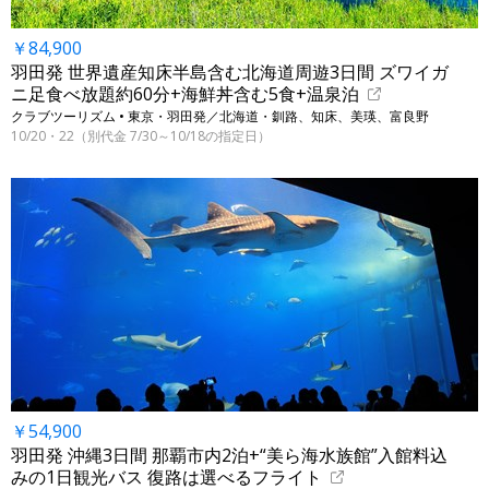
￥84,900
羽田発 世界遺産知床半島含む北海道周遊3日間 ズワイガ
ニ足食べ放題約60分+海鮮丼含む5食+温泉泊
クラブツーリズム • 東京・羽田発／北海道・釧路、知床、美瑛、富良野
10/20・22（別代金 7/30～10/18の指定日）
￥54,900
羽田発 沖縄3日間 那覇市内2泊+“美ら海水族館”入館料込
みの1日観光バス 復路は選べるフライト