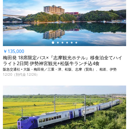
←
￥135,000
梅田発 18席限定バス×『志摩観光ホテル』移食泊全てハイ
ライト2日間 伊勢神宮観光+松阪牛ランチ込4食
阪急交通社 • 大阪・梅田発／三重・津、松阪、志摩（賢島）、相差、伊勢
12/20（別代金 12/26）