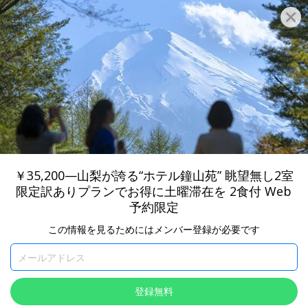
®
Travelzoo
登録する
トラベルズー情報を見る
販売終了
閉
(2026 年 8 月 4 日) この提供元からの新しい情報が2026 年 8
月 4 日に掲載されました
最新の情報を見る
￥35,200—山梨が誇る“ホテル鐘山苑” 眺望無し2室
山梨・富士吉田
限定訳ありプランでお得に土曜滞在を 2食付 Web
￥35,200—山梨が誇る“ホテル鐘山苑” 眺望
予約限定
無し2室限定訳ありプランでお得に土曜滞
この情報を見るためにはメンバー登録が必要です
在を 2食付 Web予約限定
登録無料