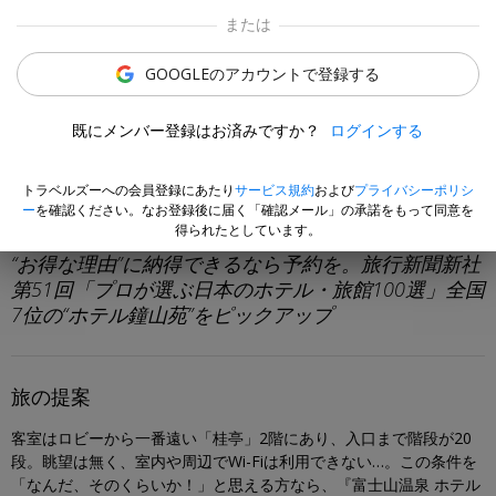
または
GOOGLEのアカウントで登録する
既にメンバー登録はお済みですか？
ログインする
Aki Sato
トラベルズーへの会員登録にあたり
サービス規約
および
プライバシーポリシ
ー
を確認ください。なお登録後に届く「確認メール」の承諾をもって同意を
旅のエキスパート
得られたとしています。
“お得な理由”に納得できるなら予約を。旅行新聞新社
第51回「プロが選ぶ日本のホテル・旅館100選」全国
7位の“ホテル鐘山苑”をピックアップ
旅の提案
客室はロビーから一番遠い「桂亭」2階にあり、入口まで階段が20
段。眺望は無く、室内や周辺でWi-Fiは利用できない…。この条件を
「なんだ、そのくらいか！」と思える方なら、『富士山温泉 ホテル