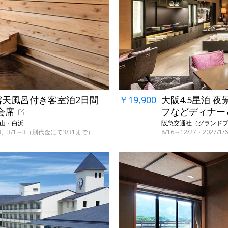
露天風呂付き客室泊2日間
￥19,900
大阪4.5星泊 
会席
フなどディナー
歌山・白浜
阪急交通社（グランドプ
～3、3/1～3（別代金にて3/31まで）
8/16～12/27・2027/