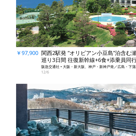
￥97,900
関西2駅発 “オリビアン小豆島”泊含む
巡り3日間 往復新幹線+6食+添乗員同
阪急交通社 • 大阪・新大阪、神戸・新神戸発／広島・下
12/6
←