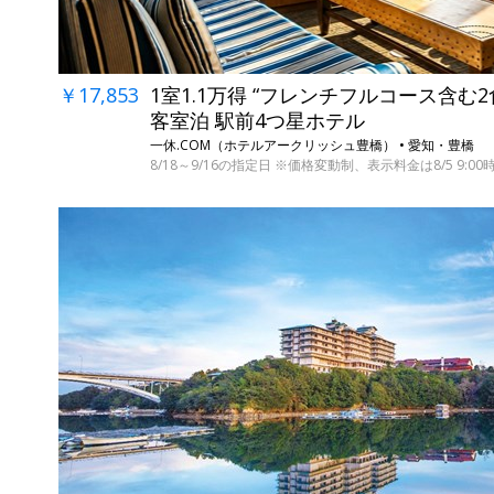
￥17,853
1室1.1万得 “フレンチフルコース含む
客室泊 駅前4つ星ホテル
一休.COM（ホテルアークリッシュ豊橋） • 愛知・豊橋
8/18～9/16の指定日 ※価格変動制、表示料金は8/5 9:00
←