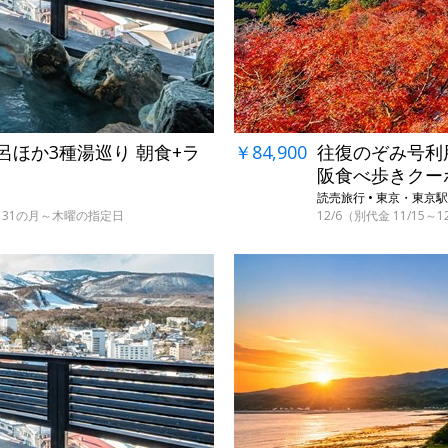
￥84,900
往復のぞみ号利用
呂ほか3種湯巡り 朝食+ラ
阪食べ歩きクー
読売旅行 • 東京・東
12/6（別代金 11/15～
・29～31の月～木曜の指定日
→