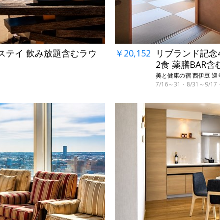
ブステイ 飲み放題含むラウ
￥20,152
リブランド記念4
2食 薬膳BAR含
美と健康の宿 西伊豆 巡り
7/16～31・8/31～9/
←