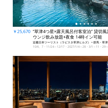
￥25,670
“草津4つ星×露天風呂付客室泊” 貸切風
ウンジ飲み放題+夜食 14時イン可能
近畿日本ツーリスト（ラビスタ草津ヒルズ） • 群馬・草津
10/6、7・11/24～12/17・2027/1/4～28・3/1～11