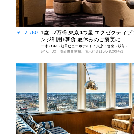
￥17,760
1室1.7万得 東京4つ星 エグゼクティ
ンジ利用+朝食 夏休みのご褒美に
一休.COM（浅草ビューホテル） • 東京・台東（浅草）
8/16、30 ※価格変動制、表示料金は8/5 9:00時点