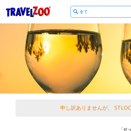
What
®
Travelzoo
type
of
deals?
申し訳ありませんが、 STL
「せ