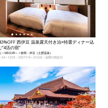
3%OFF 西伊豆 温泉露天付き泊×特選ディナー込
む“4活の宿”
～MEGURI～ • 静岡・伊豆（土肥温泉）
17・24～12/25・2027/1/4～31の日～金曜の指定日