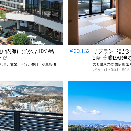
←
瀬戸内海に浮かぶ10の島
￥20,152
リブランド記念4
行
2食 薬膳BAR含
蒲刈島、愛媛・今治、香川・小豆島他
美と健康の宿 西伊豆 巡り
7/16～31・8/31～9/
→