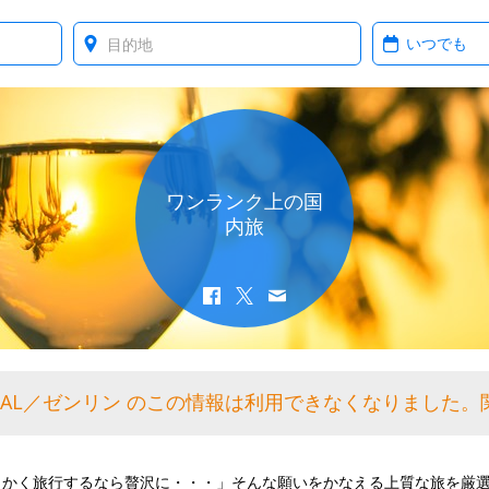
Where?
When?
ワンランク上の国
内旅
OCAL／ゼンリン のこの情報は利用できなくなりました
っかく旅行するなら贅沢に・・・」そんな願いをかなえる上質な旅を厳