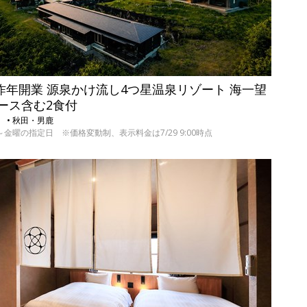
 昨年開業 源泉かけ流し4つ星温泉リゾート 海一望
コース含む2食付
） • 秋田・男鹿
9の日～金曜の指定日 ※価格変動制、表示料金は7/29 9:00時点