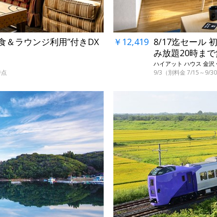
2食＆ラウンジ利用”付きDX
￥12,419
8/17迄セール
み放題20時ま
ハイアット ハウス 金沢 
時点
9/3（別料金 7/15～9
→