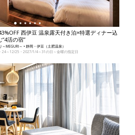
3%OFF 西伊豆 温泉露天付き泊×特選ディナー込
む“4活の宿”
～MEGURI～ • 静岡・伊豆（土肥温泉）
17・24～12/25・2027/1/4～31の日～金曜の指定日