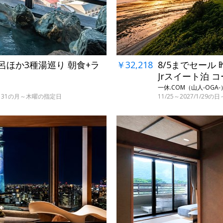
￥32,218
8/5までセール
呂ほか3種湯巡り 朝食+ラ
Jrスイート泊 
一休.COM（山人-OGA-
11/25～2027/1/2
・29～31の月～木曜の指定日
←