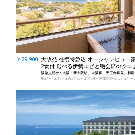
￥29,900
大阪発 往復特急込 オーシャンビュー
2食付 選べる伊勢エビと鮑会席orクエ
阪急交通社 • 大阪・新大阪駅、大阪駅、天王寺駅発／和
8/24～12/17・2027/1/5～21の月～木曜の指定日、2/1