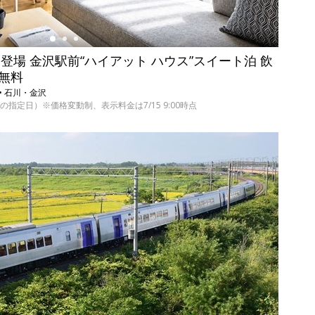
 初登場 金沢駅前“ハイアット ハウス”スイート泊 飲
で無料
• 石川・金沢
/30の指定日）※価格変動制、表示料金は7/15 9:00時点