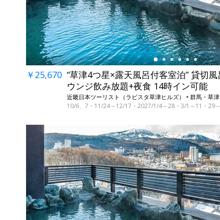
￥25,670
“草津4つ星×露天風呂付客室泊” 貸切風
ウンジ飲み放題+夜食 14時イン可能
近畿日本ツーリスト（ラビスタ草津ヒルズ） • 群馬・草津
10/6、7・11/24～12/17・2027/1/4～28・3/1～11
←