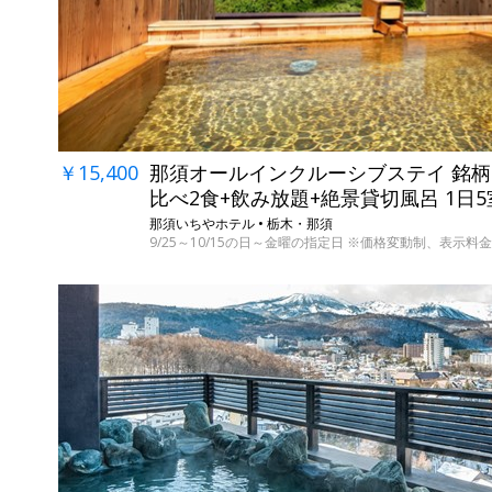
￥15,400
那須オールインクルーシブステイ 銘
比べ2食+飲み放題+絶景貸切風呂 1日
那須いちやホテル • 栃木・那須
9/25～10/15の日～金曜の指定日 ※価格変動制、表示料金は8
←