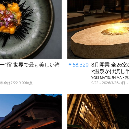
リー”宿 世界で最も美しい湾
￥58,320
8月開業 全26
付
×温泉かけ流し
YOKI MATSUSHIMA •
金は7/22 9:00時点
9/23～2026/3/26