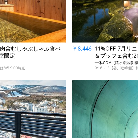
柄肉含むしゃぶしゃぶ食べ
￥8,446
11%OFF 7
5室限定
＆ブッフェ含む2
一休.COM（猿ヶ京温泉 
/5 9:00時点
9/16（「【谷川連峰側】
→