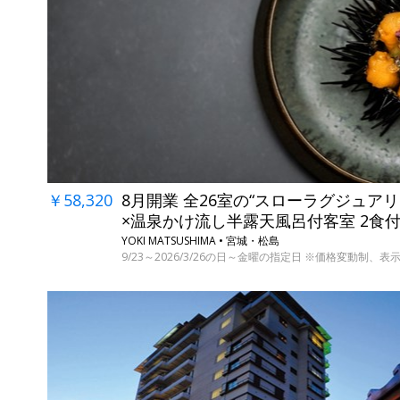
￥58,320
8月開業 全26室の“スローラグジュア
×温泉かけ流し半露天風呂付客室 2食
YOKI MATSUSHIMA • 宮城・松島
9/23～2026/3/26の日～金曜の指定日 ※価格変動制、表示料