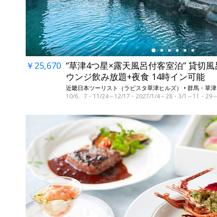
￥25,670
“草津4つ星×露天風呂付客室泊” 貸切風
ウンジ飲み放題+夜食 14時イン可能
近畿日本ツーリスト（ラビスタ草津ヒルズ） • 群馬・草津
10/6、7・11/24～12/17・2027/1/4～28・3/1～11