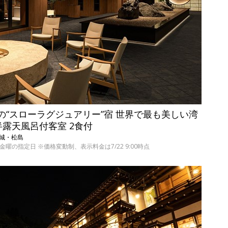
室の“スローラグジュアリー”宿 世界で最も美しい湾
半露天風呂付客室 2食付
 宮城・松島
の日～金曜の指定日 ※価格変動制、表示料金は7/22 9:00時点