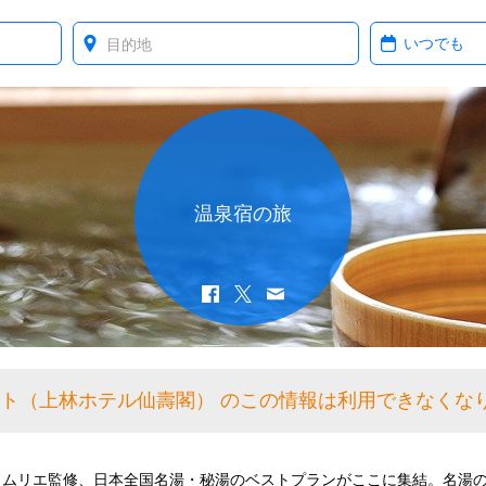
Where?
When?
温泉宿の旅
スト（上林ホテル仙壽閣） のこの情報は利用できなくな
ソムリエ監修、日本全国名湯・秘湯のベストプランがここに集結。名湯