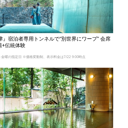
津』宿泊者専用トンネルで“別世界にワープ” 会席
湯+伝統体験
の日～金曜の指定日 ※価格変動制、表示料金は7/22 9:00時点