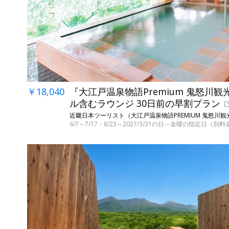
￥18,040
『大江戸温泉物語Premium 鬼怒川観
ル含むラウンジ 30日前の早割プラン
近畿日本ツーリスト（大江戸温泉物語PREMIUM 鬼怒川観
6/7～7/17・8/23～2027/3/31の日～金曜の指定日（別料金