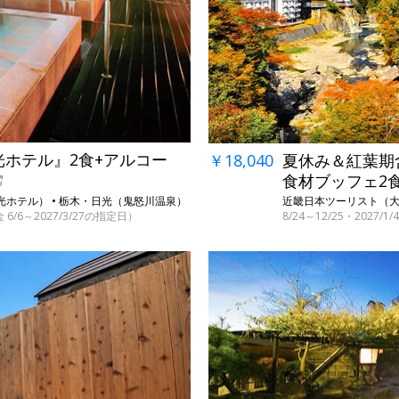
←
光ホテル』2食+アルコー
￥18,040
夏休み＆紅葉期含
食材ブッフェ2
光ホテル） • 栃木・日光（鬼怒川温泉）
近畿日本ツーリスト（大江
 6/6～2027/3/27の指定日）
8/24～12/25・2027