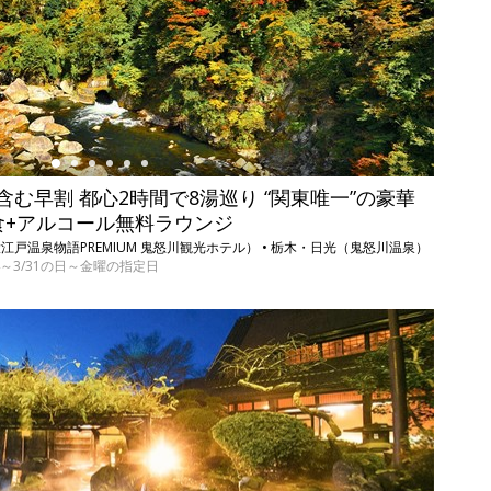
む早割 都心2時間で8湯巡り “関東唯一”の豪華
食+アルコール無料ラウンジ
戸温泉物語PREMIUM 鬼怒川観光ホテル） • 栃木・日光（鬼怒川温泉）
/1/4～3/31の日～金曜の指定日