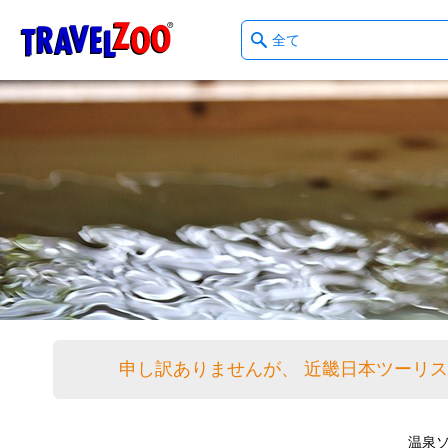
What
®
Travelzoo
type
of
deals?
申し訳ありませんが、 近畿日本ツーリ
温泉