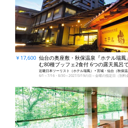
￥17,600
仙台の奥座敷・秋保温泉『ホテル瑞鳳
む80種ブッフェ2食付 6つの露天風呂
近畿日本ツーリスト（ホテル瑞鳳） • 宮城・仙台（秋保
6/1～7/16・8/30～2027/3/19の日～金曜の指定日（別料