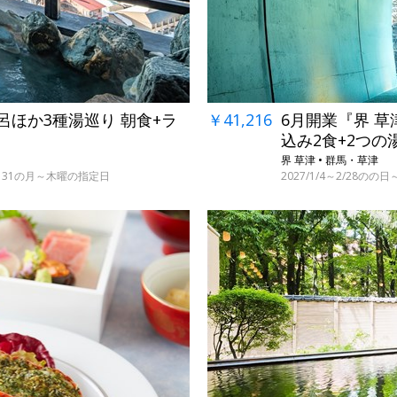
￥41,216
6月開業『界 草
呂ほか3種湯巡り 朝食+ラ
込み2食+2つの
界 草津 • 群馬・草津
2027/1/4～2/28の
・29～31の月～木曜の指定日
←