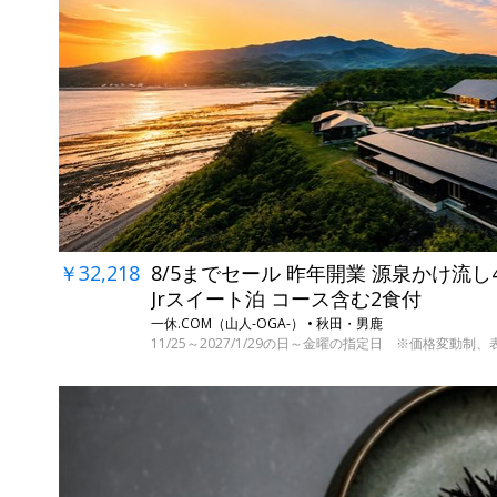
￥32,218
8/5までセール 昨年開業 源泉かけ流
Jrスイート泊 コース含む2食付
一休.COM（山人-OGA-） • 秋田・男鹿
11/25～2027/1/29の日～金曜の指定日 ※価格変動制、表示