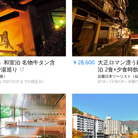
』和室泊 名物牛タン含
￥28,600
大正ロマン漂う
で湯巡り
泊 2食+夕食時
温泉）
近畿日本ツーリスト（仙峡
金 2027/3/31までの指定日）
8/18～12/9の月～木曜の