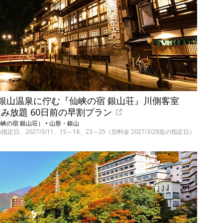
銀山温泉に佇む『仙峡の宿 銀山荘』川側客室
飲み放題 60日前の早割プラン
の宿 銀山荘） • 山形・銀山
指定日、2027/3/11、15～18、23～25（別料金 2027/3/28迄の指定日）