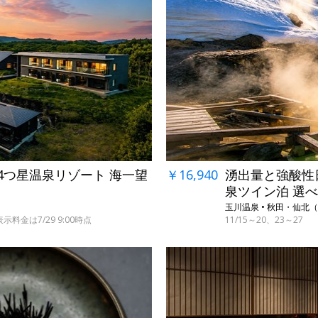
し4つ星温泉リゾート 海一望
￥16,940
湧出量と強酸性日
泉ツイン泊 選
玉川温泉 • 秋田・仙北
料金は7/29 9:00時点
11/15～20、23～27