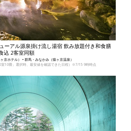
月リニューアル源泉掛け流し湯宿 飲み放題付き和食膳
食込 2客室同額
猿ヶ京ホテル） • 群馬・みなかみ（猿ヶ京温泉）
和室10畳」選択時、最安値を確認できた日程）※7/15 9時時点