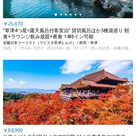
￥25,670
“草津4つ星×露天風呂付客室泊” 貸切風呂ほか3種湯巡り 朝
食+ラウンジ飲み放題+夜食 14時イン可能
近畿日本ツーリスト（ラビスタ草津ヒルズ） • 群馬・草津
10/6、7・11/24～12/17・2027/1/4～28・3/1～11・29～31の月～木曜の指定日
￥84,900