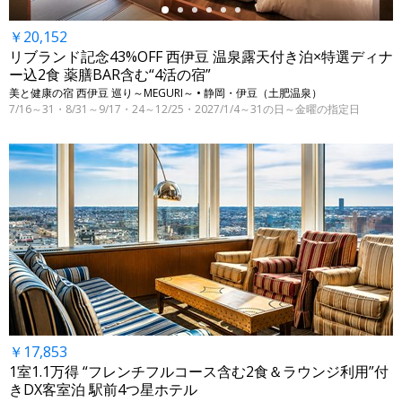
￥20,152
リブランド記念43%OFF 西伊豆 温泉露天付き泊×特選ディナ
ー込2食 薬膳BAR含む“4活の宿”
美と健康の宿 西伊豆 巡り～MEGURI～ • 静岡・伊豆（土肥温泉）
7/16～31・8/31～9/17・24～12/25・2027/1/4～31の日～金曜の指定日
￥17,853
1室1.1万得 “フレンチフルコース含む2食＆ラウンジ利用”付
きDX客室泊 駅前4つ星ホテル