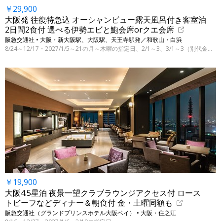
￥29,900
大阪発 往復特急込 オーシャンビュー露天風呂付き客室泊
2日間2食付 選べる伊勢エビと鮑会席orクエ会席
阪急交通社 • 大阪・新大阪駅、大阪駅、天王寺駅発／和歌山・白浜
8/24～12/17・2027/1/5～21の月～木曜の指定日、2/1～3、3/1～3（別代金にて3/31まで）
￥19,900
大阪4.5星泊 夜景一望クラブラウンジアクセス付 ロース
トビーフなどディナー＆朝食付 金・土曜同額も
阪急交通社（グランドプリンスホテル大阪ベイ） • 大阪・住之江