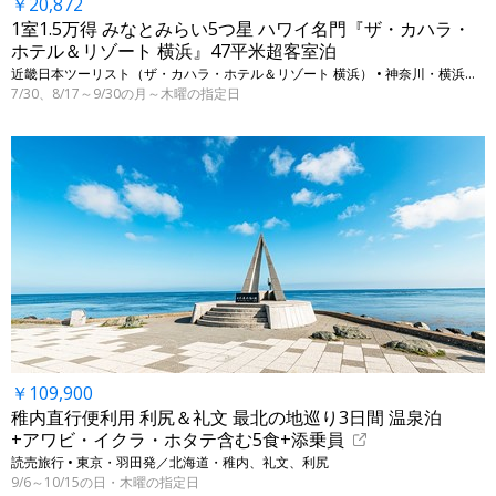
￥20,872
1室1.5万得 みなとみらい5つ星 ハワイ名門『ザ・カハラ・
ホテル＆リゾート 横浜』47平米超客室泊
近畿日本ツーリスト（ザ・カハラ・ホテル＆リゾート 横浜） • 神奈川・横浜（みなとみらい）
7/30、8/17～9/30の月～木曜の指定日
￥109,900
稚内直行便利用 利尻＆礼文 最北の地巡り3日間 温泉泊
+アワビ・イクラ・ホタテ含む5食+添乗員
読売旅行 • 東京・羽田発／北海道・稚内、礼文、利尻
9/6～10/15の日・木曜の指定日