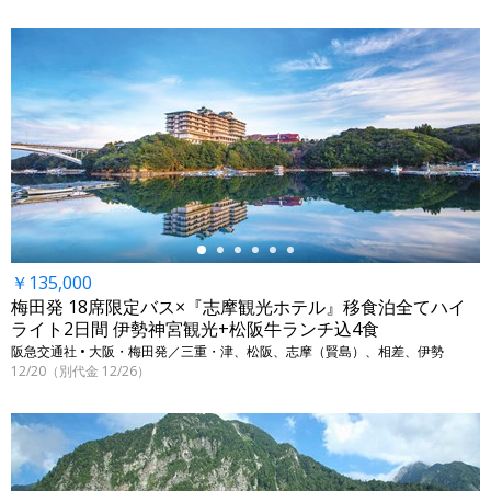
←
￥135,000
梅田発 18席限定バス×『志摩観光ホテル』移食泊全てハイ
ライト2日間 伊勢神宮観光+松阪牛ランチ込4食
阪急交通社 • 大阪・梅田発／三重・津、松阪、志摩（賢島）、相差、伊勢
12/20（別代金 12/26）