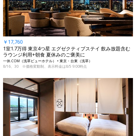
￥17,760
1室1.7万得 東京4つ星 エグゼクティブステイ 飲み放題含む
ラウンジ利用+朝食 夏休みのご褒美に
一休.COM（浅草ビューホテル） • 東京・台東（浅草）
8/16、30 ※価格変動制、表示料金は8/5 9:00時点
←