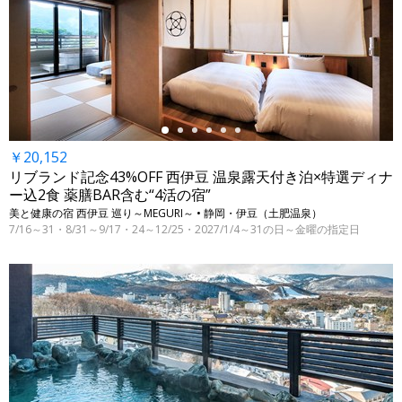
←
￥20,152
リブランド記念43%OFF 西伊豆 温泉露天付き泊×特選ディナ
ー込2食 薬膳BAR含む“4活の宿”
美と健康の宿 西伊豆 巡り～MEGURI～ • 静岡・伊豆（土肥温泉）
7/16～31・8/31～9/17・24～12/25・2027/1/4～31の日～金曜の指定日
←