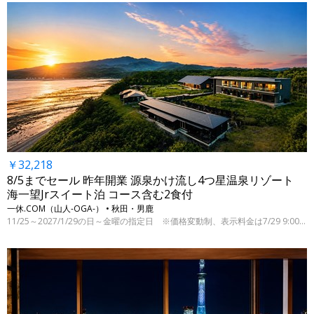
￥32,218
8/5までセール 昨年開業 源泉かけ流し4つ星温泉リゾート
海一望Jrスイート泊 コース含む2食付
一休.COM（山人-OGA-） • 秋田・男鹿
11/25～2027/1/29の日～金曜の指定日 ※価格変動制、表示料金は7/29 9:00時点