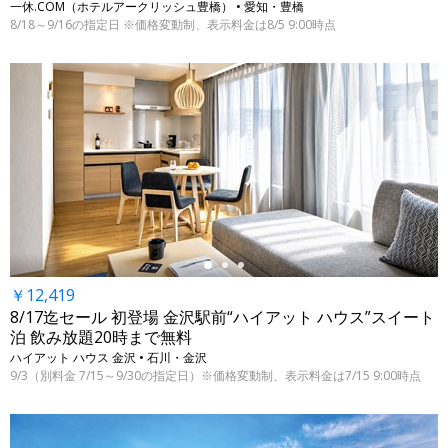
一休.COM（ホテルアークリッシュ豊橋） • 愛知・豊橋
8/18～9/16の指定日 ※価格変動制、表示料金は8/5 9:00時点
←
￥12,419
8/17迄セール 初登場 金沢駅前“ハイアット ハウス”スイート
泊 飲み放題20時まで無料
ハイアット ハウス 金沢 • 石川・金沢
9/3（別料金 7/15～9/30の指定日）※価格変動制、表示料金は7/15 9:00時点