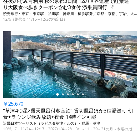
往復のぞみ号利用 秋の京都3日間 12の世界遺産で紅葉巡
り大阪食べ歩きクーポン含む3食付 添乗員同行
読売旅行 • 東京・東京駅、品川駅、神奈川・横浜駅発／京都・京都、宇治、大阪・大阪
12/6（別代金 11/15～12/3の指定日）
←
￥25,670
“草津4つ星×露天風呂付客室泊” 貸切風呂ほか3種湯巡り 朝
食+ラウンジ飲み放題+夜食 14時イン可能
近畿日本ツーリスト（ラビスタ草津ヒルズ） • 群馬・草津
10/6、7・11/24～12/17・2027/1/4～28・3/1～11・29～31の月～木曜の指定日