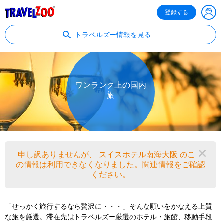
®
Travelzoo
登録する
トラベルズー情報を見る
ワンランク上の国内
旅
申し訳ありませんが、 スイスホテル南海大阪 のこ
閉
の情報は利用できなくなりました。関連情報をご確認
ください。
「せっかく旅行するなら贅沢に・・・」そんな願いをかなえる上質
な旅を厳選。滞在先はトラベルズー厳選のホテル・旅館、移動手段