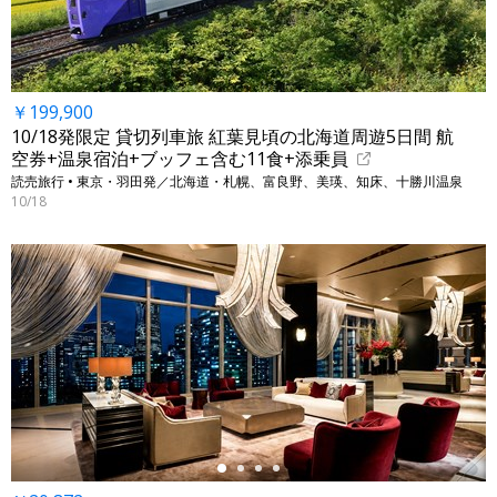
￥199,900
10/18発限定 貸切列車旅 紅葉見頃の北海道周遊5日間 航
空券+温泉宿泊+ブッフェ含む11食+添乗員
読売旅行 • 東京・羽田発／北海道・札幌、富良野、美瑛、知床、十勝川温泉
10/18
←