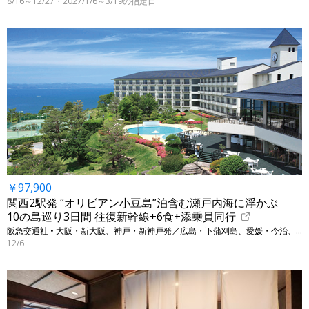
8/16～12/27・2027/1/6～3/19の指定日
￥97,900
関西2駅発 “オリビアン小豆島”泊含む瀬戸内海に浮かぶ
10の島巡り3日間 往復新幹線+6食+添乗員同行
阪急交通社 • 大阪・新大阪、神戸・新神戸発／広島・下蒲刈島、愛媛・今治、香川・小豆島他
12/6