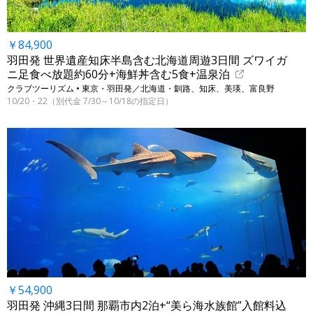
￥84,900
羽田発 世界遺産知床半島含む北海道周遊3日間 ズワイガ
ニ足食べ放題約60分+海鮮丼含む5食+温泉泊
クラブツーリズム • 東京・羽田発／北海道・釧路、知床、美瑛、富良野
10/20・22（別代金 7/30～10/18の指定日）
￥54,900
羽田発 沖縄3日間 那覇市内2泊+“美ら海水族館”入館料込