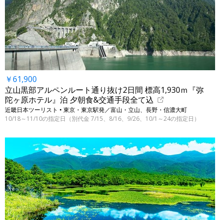
￥61,900
立山黒部アルペンルート通り抜け2日間 標高1,930ｍ『弥
陀ヶ原ホテル』泊 夕朝食&交通手段全て込
近畿日本ツーリスト • 東京・東京駅発／富山・立山、長野・信濃大町
10/18～11/10の指定日（別代金 7/15、8/16、9/26、10/1～24の指定日）