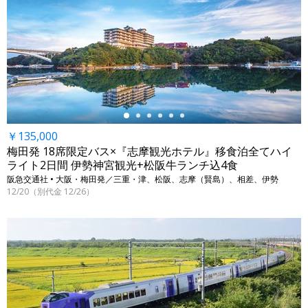
←
￥135,000
梅田発 18席限定バス×『志摩観光ホテル』移食泊全てハイ
ライト2日間 伊勢神宮観光+松阪牛ランチ込4食
阪急交通社 • 大阪・梅田発／三重・津、松阪、志摩（賢島）、相差、伊勢
12/20（別代金 12/26）