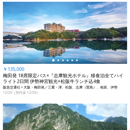
←
￥135,000
梅田発 18席限定バス×『志摩観光ホテル』移食泊全てハイ
ライト2日間 伊勢神宮観光+松阪牛ランチ込4食
阪急交通社 • 大阪・梅田発／三重・津、松阪、志摩（賢島）、相差、伊勢
12/20（別代金 12/26）