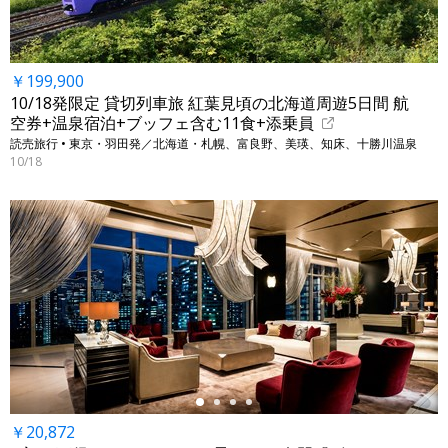
￥199,900
10/18発限定 貸切列車旅 紅葉見頃の北海道周遊5日間 航
空券+温泉宿泊+ブッフェ含む11食+添乗員
読売旅行 • 東京・羽田発／北海道・札幌、富良野、美瑛、知床、十勝川温泉
10/18
←
￥20,872