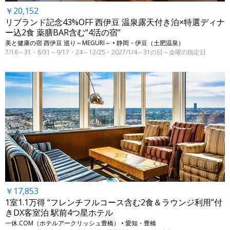
￥20,152
リブランド記念43%OFF 西伊豆 温泉露天付き泊×特選ディナ
ー込2食 薬膳BAR含む“4活の宿”
美と健康の宿 西伊豆 巡り～MEGURI～ • 静岡・伊豆（土肥温泉）
7/16～31・8/31～9/17・24～12/25・2027/1/4～31の日～金曜の指定日
￥17,853
1室1.1万得 “フレンチフルコース含む2食＆ラウンジ利用”付
きDX客室泊 駅前4つ星ホテル
一休.COM（ホテルアークリッシュ豊橋） • 愛知・豊橋