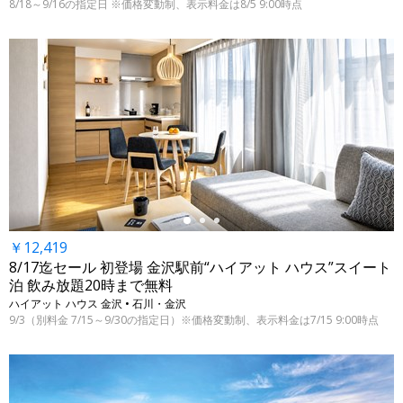
8/18～9/16の指定日 ※価格変動制、表示料金は8/5 9:00時点
←
￥12,419
8/17迄セール 初登場 金沢駅前“ハイアット ハウス”スイート
泊 飲み放題20時まで無料
ハイアット ハウス 金沢 • 石川・金沢
9/3（別料金 7/15～9/30の指定日）※価格変動制、表示料金は7/15 9:00時点