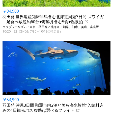
￥84,900
羽田発 世界遺産知床半島含む北海道周遊3日間 ズワイガ
ニ足食べ放題約60分+海鮮丼含む5食+温泉泊
クラブツーリズム • 東京・羽田発／北海道・釧路、知床、美瑛、富良野
10/20・22（別代金 7/30～10/18の指定日）
￥54,900
羽田発 沖縄3日間 那覇市内2泊+“美ら海水族館”入館料込
みの1日観光バス 復路は選べるフライト