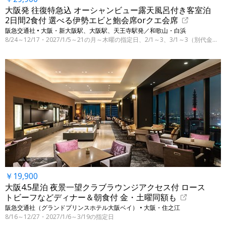
大阪発 往復特急込 オーシャンビュー露天風呂付き客室泊
2日間2食付 選べる伊勢エビと鮑会席orクエ会席
阪急交通社 • 大阪・新大阪駅、大阪駅、天王寺駅発／和歌山・白浜
8/24～12/17・2027/1/5～21の月～木曜の指定日、2/1～3、3/1～3（別代金にて3/31まで）
￥19,900
大阪4.5星泊 夜景一望クラブラウンジアクセス付 ロース
トビーフなどディナー＆朝食付 金・土曜同額も
阪急交通社（グランドプリンスホテル大阪ベイ） • 大阪・住之江
8/16～12/27・2027/1/6～3/19の指定日