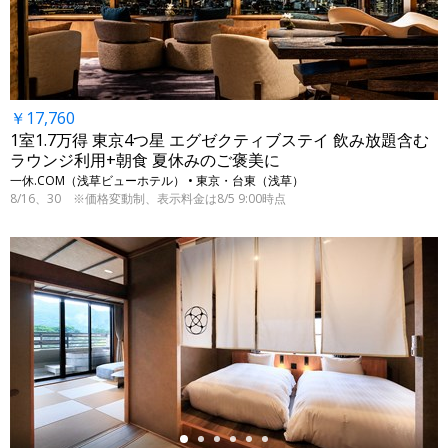
￥17,760
1室1.7万得 東京4つ星 エグゼクティブステイ 飲み放題含む
ラウンジ利用+朝食 夏休みのご褒美に
一休.COM（浅草ビューホテル） • 東京・台東（浅草）
8/16、30 ※価格変動制、表示料金は8/5 9:00時点
←