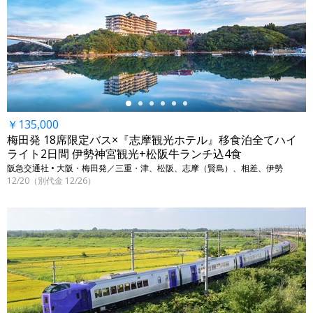
←
￥135,000
梅田発 18席限定バス×『志摩観光ホテル』移食泊全てハイ
ライト2日間 伊勢神宮観光+松阪牛ランチ込4食
阪急交通社 • 大阪・梅田発／三重・津、松阪、志摩（賢島）、相差、伊勢
12/20（別代金 12/26）