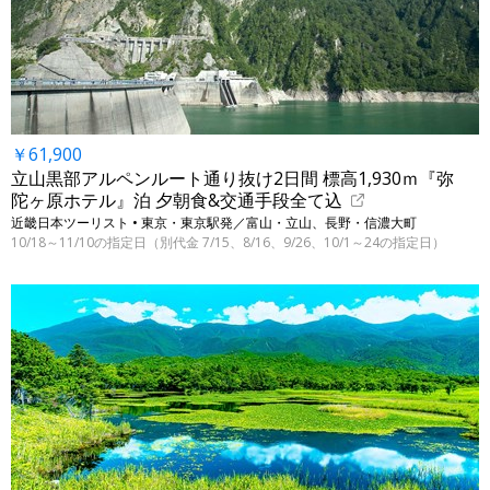
￥61,900
立山黒部アルペンルート通り抜け2日間 標高1,930ｍ『弥
陀ヶ原ホテル』泊 夕朝食&交通手段全て込
近畿日本ツーリスト • 東京・東京駅発／富山・立山、長野・信濃大町
10/18～11/10の指定日（別代金 7/15、8/16、9/26、10/1～24の指定日）