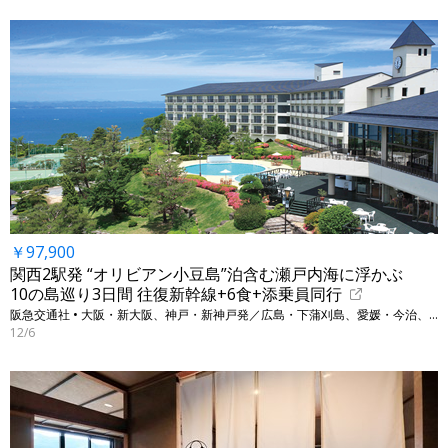
￥97,900
関西2駅発 “オリビアン小豆島”泊含む瀬戸内海に浮かぶ
10の島巡り3日間 往復新幹線+6食+添乗員同行
阪急交通社 • 大阪・新大阪、神戸・新神戸発／広島・下蒲刈島、愛媛・今治、香川・小豆島他
12/6