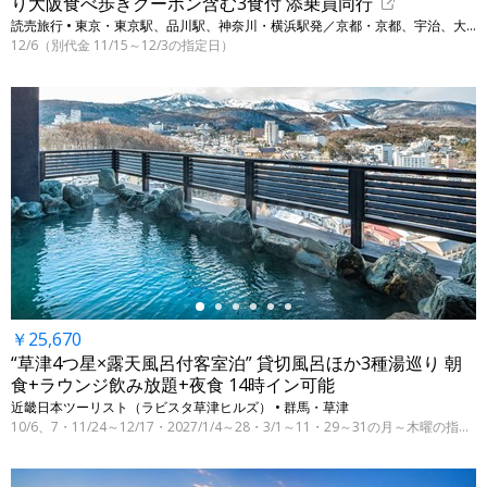
り大阪食べ歩きクーポン含む3食付 添乗員同行
読売旅行 • 東京・東京駅、品川駅、神奈川・横浜駅発／京都・京都、宇治、大阪・大阪
12/6（別代金 11/15～12/3の指定日）
←
￥25,670
“草津4つ星×露天風呂付客室泊” 貸切風呂ほか3種湯巡り 朝
食+ラウンジ飲み放題+夜食 14時イン可能
近畿日本ツーリスト（ラビスタ草津ヒルズ） • 群馬・草津
10/6、7・11/24～12/17・2027/1/4～28・3/1～11・29～31の月～木曜の指定日