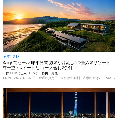
￥32,218
8/5までセール 昨年開業 源泉かけ流し4つ星温泉リゾート
海一望Jrスイート泊 コース含む2食付
一休.COM（山人-OGA-） • 秋田・男鹿
11/25～2027/1/29の日～金曜の指定日 ※価格変動制、表示料金は7/29 9:00時点