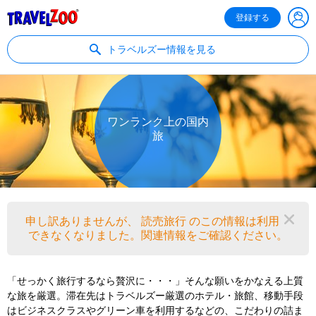
®
Travelzoo
登録する
トラベルズー情報を見る
ワンランク上の国内
旅
申し訳ありませんが、 読売旅行 のこの情報は利用
閉
できなくなりました。関連情報をご確認ください。
「せっかく旅行するなら贅沢に・・・」そんな願いをかなえる上質
な旅を厳選。滞在先はトラベルズー厳選のホテル・旅館、移動手段
はビジネスクラスやグリーン車を利用するなどの、こだわりの詰ま