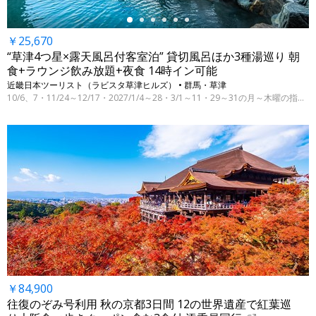
￥25,670
“草津4つ星×露天風呂付客室泊” 貸切風呂ほか3種湯巡り 朝
食+ラウンジ飲み放題+夜食 14時イン可能
近畿日本ツーリスト（ラビスタ草津ヒルズ） • 群馬・草津
10/6、7・11/24～12/17・2027/1/4～28・3/1～11・29～31の月～木曜の指定日
￥84,900
往復のぞみ号利用 秋の京都3日間 12の世界遺産で紅葉巡