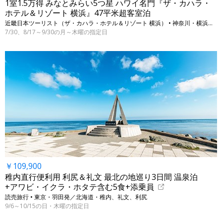
1室1.5万得 みなとみらい5つ星 ハワイ名門『ザ・カハラ・
ホテル＆リゾート 横浜』47平米超客室泊
近畿日本ツーリスト（ザ・カハラ・ホテル＆リゾート 横浜） • 神奈川・横浜（みなとみらい）
7/30、8/17～9/30の月～木曜の指定日
￥109,900
稚内直行便利用 利尻＆礼文 最北の地巡り3日間 温泉泊
+アワビ・イクラ・ホタテ含む5食+添乗員
読売旅行 • 東京・羽田発／北海道・稚内、礼文、利尻
9/6～10/15の日・木曜の指定日