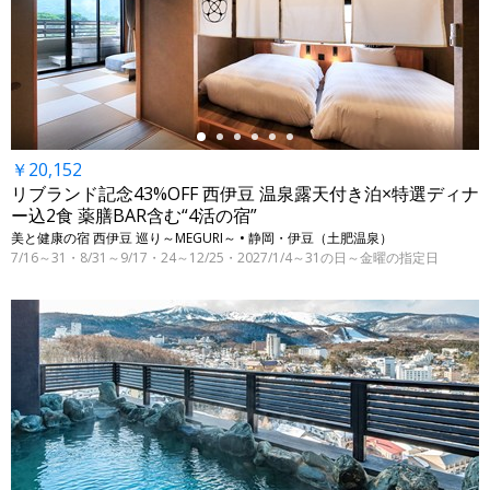
←
￥20,152
リブランド記念43%OFF 西伊豆 温泉露天付き泊×特選ディナ
ー込2食 薬膳BAR含む“4活の宿”
美と健康の宿 西伊豆 巡り～MEGURI～ • 静岡・伊豆（土肥温泉）
7/16～31・8/31～9/17・24～12/25・2027/1/4～31の日～金曜の指定日
←