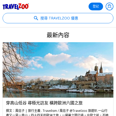
®
Travelzoo
登記
搜尋 TRAVELZOO 優惠
最新內容
穿高山低谷 尋極光訪友 橫跨歐洲六國之旅
撰文：風信子 | 旅行主義 . Travelism / 風信子 @Travelzoo 旅遊叭 一山行
盡又一見一青山，四十四天的歐洲之旅，一場夢之間已過。出發之前，不時