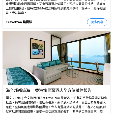
會想到沿途會否遇恐襲，又會否再遇小偷騙子。那杞人憂天的性格，總會在
上機前困擾我，但每次旅程完結之時所得到的成果多得一籃子。一經仔細回
味，受益無窮。
Travelzoo 編輯部
更多內容
海全部都係海！ 香港愉景灣酒店全方位試住報告
撰文：Lala | 少女旅行日記 @Travelzoo 旅遊叭 一直都好喜歡愉景灣呢個小
社區，擁有離島的閒適，但唔似長洲、南丫島人頭湧湧，而且因為多外國人
居住，整個氣氛也帶點歐陸風情，令人有置身外國的感覺。一程25分鐘的船
就可以避開繁囂都市，享受一個恬靜寫意的假期，非常適合來個周末小旅