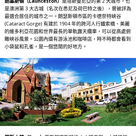
朗塞斯頓（Launceston）
是塔斯曼尼亞的第 2 大城市，也
是澳洲第 3 大古城（名次在悉尼及荷巴特之後），曾被評為
最適合居住的城市之一。朗瑟斯頓市區的卡德奈特峽谷
(Cataract Gorge) 有建於 1904 年的跨河人行鐵索橋、美麗
的維多利亞花園和世界最長的單軌露天纜車，可以從高處俯
瞰峡谷風景。公園內還有游泳池和咖啡店，時不時都會看到
小袋鼠和孔雀，是一個悠閒的好地方。