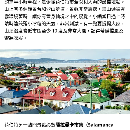
約需半小時車程，是俯瞰荷伯特市全貌和大海的最佳地點。
山上有多個觀景台和登山步道，景觀非常震撼，當山頭被雲
霧環繞著時，讓你有置身仙境之中的感覺。小編當日遇上時
晴時陰兼落小冰粒的天氣，非常刺激。有一點要提提大家，
山頂温度會低市區至少 10 度及非常大風，記得帶備擋風及
禦寒衣服。
荷伯特另一熱門景點必數
薩拉曼卡市集（Salamanca