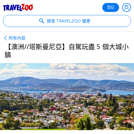
®
Travelzoo
登記
搜尋 TRAVELZOO 優惠
所有內容
【澳洲//塔斯曼尼亞】自駕玩盡 5 個大城小
鎮