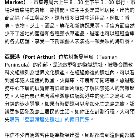
Market）
，市集每周六上午 8：30 至下午 3：00 舉行，市
場沿着廣場的倉庫一路排開。
檔主主要是當地居民，出售的
商品除了手工藝品外，還有很多日常生活用品，例如：香
皂、衣物、芝士、酒品、鮮花和新鲜蔬果等。手信方面自然
少不了當地的蜜糖和各種薰衣草產品，遊客也可以逛逛倉庫
的各式店舖、享受一下街頭藝人表演或一頓美味的海鮮餐。
亞瑟港（Port Arthur）
位於塔斯曼半島（Tasman
Peninsula）的南部，是流放罪犯的監獄遺址，被聯合國教
科文組織列為世界文化遺產。在經過修復的遺址內，可以看
到當年犯人建造的教堂、火藥庫、牢房和守衛塔等。旅遊服
務中心下層的展覽館有詳盡圖片讓你了解
囚禁犯人的苦難歷
史
。入場門票已包
含乘坐遊船環繞海港中的死亡之島和 40
分鐘的徒步導覽，如果有時間還可以參加死亡之島之旅，認
識更多
囚犯及島上居民的生活。如你正在計劃行程，大可預
先
購買
「亞瑟港歷史遺址」的兩日門票
。
相信不少自駕遊客由
朗塞斯頓出發，尾站都會到這個南部城