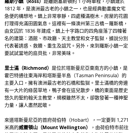
羅斯小鎮（Ross）
距離朗塞斯頓約 1 小時車程，小鎮建於
1812 年，是澳洲最古老的小鎮之一，也是經典動畫魔女宅
急便的構想地。鎮上非常寧靜，四處種滿樹木，房屋的花園
打理得充滿田園氣息。這裡有一條澳州第三古橋－羅斯橋，
由女囚於 1836 年建成，鎮上十字路口的四角座落了四幢著
名的建築：酒館、市政廳、天主教堂和女子監獄，據說分別
代表著誘惑、救贖、重生及詛咒。另外，來到羅斯小鎮一定
要試試當地的扇貝批，非常美味。
里士滿（Richmond）
是位於塔斯曼尼亞東南方的小鎮，是
霍巴特通往東海岸和塔斯曼半島（Tasman Peninsula）的
主要入口，擁有澳洲最古老的石橋和監獄。里士滿橋的旁邊
有一大片的綠茵草地，鴨子會在這兒散步，橋的東面是歷史
悠久的聖約翰天主教堂，規模雖然不太，卻散發著一種神聖
力量，讓人肅然起敬。
來道塔斯曼尼亞的首府荷伯特（Hobart），一定要到 1,271
米高的
威靈頓山（Mount Wellington）
，由荷伯特市前往