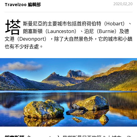
分
2020,02,20
Travelzoo 編輯部
享
塔
斯曼尼亞的主要城市包括首府荷伯特（Hobart）、
32
朗塞斯頓（Launceston）、泊尼（Burnie）及德
文港（Devonport），除了大自然景色外，它的城市和小鎮
也有不少好去處。