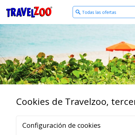
What
®
Travelzoo
type
of
deals?
Cookies de Travelzoo, tercer
Configuración de cookies