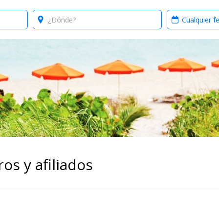
Where?
When?
os y afiliados