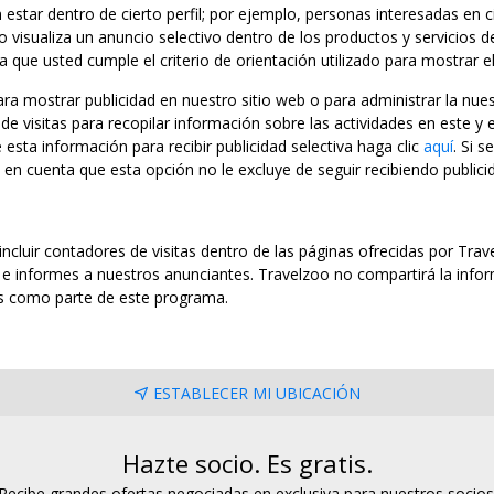
star dentro de cierto perfil; por ejemplo, personas interesadas en c
 visualiza un anuncio selectivo dentro de los productos y servicios d
a que usted cumple el criterio de orientación utilizado para mostrar e
a mostrar publicidad en nuestro sitio web o para administrar la nu
e visitas para recopilar información sobre las actividades en este y e
e esta información para recibir publicidad selectiva haga clic
aquí
. Si 
 en cuenta que esta opción no le excluye de seguir recibiendo publici
 incluir contadores de visitas dentro de las páginas ofrecidas por Tr
n e informes a nuestros anunciantes. Travelzoo no compartirá la info
os como parte de este programa.
ESTABLECER MI UBICACIÓN
Hazte socio. Es gratis.
Recibe grandes ofertas negociadas en exclusiva para nuestros socios