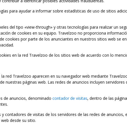
ontribuir a identificar posibles actividades fraudulentas.
gías para ayudar a informar sobre estadísticas de uso de sitios adicio
xeles del tipo «view-through» y otras tecnologías para realizar un se
ocación de cookies en su equipo. Travelzoo no proporciona informació
de cookies por parte de los anunciantes en nuestros sitios web se enc
vacidad.
cookies en la red Travelzoo de los sitios web de acuerdo con lo menc
 de la red Travelzoo aparecen en su navegador web mediante Travelz
e nuestras páginas web. Las redes de anuncios incluyen servidores d
des de anuncios, denominado
contador de visitas
, dentro de las págin
ntes.
y contadores de visitas de los servidores de las redes de anuncios, 
 web desde su sitio.