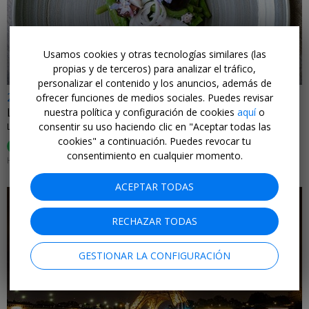
←
Usamos cookies y otras tecnologías similares (las
propias y de terceros) para analizar el tráfico,
personalizar el contenido y los anuncios, además de
278€
ofrecer funciones de medios sociales. Puedes revisar
La Champaña francesa: 3 días, cena gastro y cata para 2
nuestra política y configuración de cookies
aquí
o
consentir su uso haciendo clic en "Aceptar todas las
LE RELAIS DU VIGNERON • VERTUS, FRANCIA
cookies" a continuación. Puedes revocar tu
100%
Lo recomiendan (
24 Comentarios
)
consentimiento en cualquier momento.
HASTA NOVIEMBRE 2026
ACEPTAR TODAS
RECHAZAR TODAS
GESTIONAR LA CONFIGURACIÓN
←