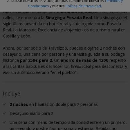
Al utilizar nuestros servicios, aceptas cumplir con nuestros
Términos y
La Ribera del Duero burgalesa esconde numerosas joyas. Una de
Condiciones
y nuestra
Política de Privacidad
.
ellas es la villa medieval de
Peñaranda de Duero
. Y allí, entre sus
calles, se encuentra la
Sinagoga Posada Real.
Una sinagoga del
siglo XII reconvertida en hotel rural y catalogada como Posada
Real. La Marca de Excelencia de alojamientos de turismo rural en
Castilla y León.
Ahora, por ser socio de Travelzoo, puedes alojarte 2 noches con
desayuno, una cena por persona y una visita guiada a su bodega
histórica
por 259€ para 2.
Un
ahorro de más de 120€
respecto
a las tarifas habituales del hotel. Un
break
ideal para desconectary
vivir un auténtico verano "en el pueblo".
Incluye
2 noches
en habitación doble para 2 personas
Desayuno diario para 2
Una cena con menú de temporada consistente en un primero,
un segundo y postre (por persona y estancia. Bebidas no