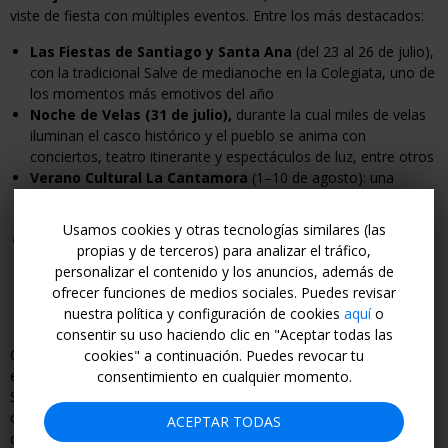
viste de fiesta con múltiples eventos. Entre los más destacados:
Las Fiestas de Santiago y Santa Ana
(del 23 al 26 de julio),
con la tradicional Salve de medianoche en la Colegiata, uno de
los momentos más emotivos del año
Noche de Velas (31 de julio),
durante la cual miles de velas
iluminan el casco histórico y el pueblo se anima con
conciertos, teatro itinerante y espectáculos de luz, entre otros
Verano Cultural La Cantamora
(1–10 de agosto):
una
amplia p
rogramación cultural organizada por la asociación
local con espectáculos y actuaciones
Usamos cookies y otras tecnologías similares (las
Fiestas de la Virgen de los Remedios
(4–8 de septiembre),
propias y de terceros) para analizar el tráfico,
que incluyen a
ctos religiosos, verbenas, actividades populares
personalizar el contenido y los anuncios, además de
y ambiente de peñas
ofrecer funciones de medios sociales. Puedes revisar
nuestra política y configuración de cookies
aquí
o
consentir su uso haciendo clic en "Aceptar todas las
Compra tu cupón antes del próximo 2 de agosto para asegurarte
cookies" a continuación. Puedes revocar tu
el descuento y viaja
del 9 de julio al 30 de septiembre 2026
.
consentimiento en cualquier momento.
Sin disponibilidad: del 5 al 9 y 12 de agosto 2026.
Recuerda:
la
oferta está sujeta a disponibilidad, por lo que te aconsejamos
ACEPTAR TODAS
contactar al hotel lo antes posible para reservar las fechas de