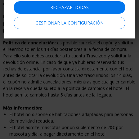
estancia deseadas.
RECHAZAR TODAS
Política de ocupación:
el precio mostrado es para 1 o 2
GESTIONAR LA CONFIGURACIÓN
personas. La ocupación máxima de la habitación es de 2
personas.
Política de cancelación:
es posible cancelar el cupón y solicitar
el reembolso en los 14 días posteriores a la fecha de compra.
Para ello solo debes acceder a tu cuenta Travelzoo y solicitar la
devolución online. En caso de que ya hubieras reservado tus
fechas de estancia, por favor contacta directamente con el hotel
antes de solicitar la devolución. Una vez trascurridos los 14 días,
el cupón no admite cancelaciones, mientras que cualquier cambio
en la reserva queda sujeto a la política de cambios del hotel. El
hotel admite cambios hasta 5 días antes de la llegada.
Más información:
El hotel no dispone de habitaciones adaptadas para personas
de movilidad reducida.
El hotel admite mascotas por un suplemento de 20€ por
mascota y día, a pagar directamente en el hotel.