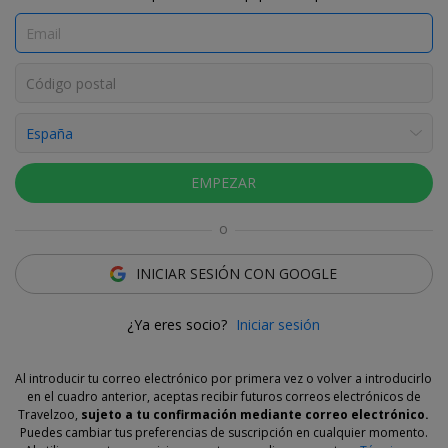
Ver fotos
EMPEZAR
Equipo Travelzoo
o
Oferta flexible
INICIAR SESIÓN CON GOOGLE
Compra ahora tu cupón para asegurarte el descuento y
decide tus fechas de estancia cuando estés listo. Recuerda
¿Ya eres socio?
Iniciar sesión
que el cupón se puede cancelar en los 14 días posteriores a
la fecha de compra.
Ver más.
Al introducir tu correo electrónico por primera vez o volver a introducirlo
en el cuadro anterior, aceptas recibir futuros correos electrónicos de
Travelzoo,
sujeto a tu confirmación mediante correo electrónico.
¿Por qué recomendamos esta oferta?
Puedes cambiar tus preferencias de suscripción en cualquier momento.