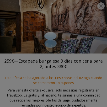
®
Travelzoo
ÚNETE
BUSCAR OFERTAS TRAVELZOO
Agotada
Cer
Esta oferta se publicó el 05 julio, 2026 y expiró el 02
agosto, 2026.
Ver ofertas en vigor
259€—Escapada burgalesa 3 días con cena para
PEÑARANDA DE DUERO
2, antes 380€
259€—Escapada burgalesa 3 días con
cena para 2, antes 380€
Esta oferta se ha agotado a las 11:59 horas del 02 ago cuando
se compraron 14 cupones
Sinagoga Posada Real
Para ver esta oferta exclusiva, solo necesitas registrarte en
Travelzoo. Es gratis y, al hacerlo, te sumas a una comunidad
que recibe las mejores ofertas de viaje, cuidadosamente
revisadas por nuestro equipo de expertos.