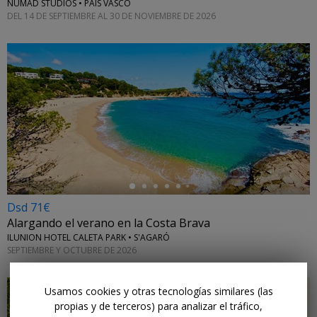
NUMAD STUDIOS • PAÍS VASCO
DEL 14 DE SEPTIEMBRE AL 30 DE NOVIEMBRE DE 2026
←
Dsd 71€
Alargando el verano en la Costa Brava
ILUNION HOTEL CALETA PARK • S'AGARÓ
SEPTIEMBRE Y OCTUBRE DE 2026
Usamos cookies y otras tecnologías similares (las
propias y de terceros) para analizar el tráfico,