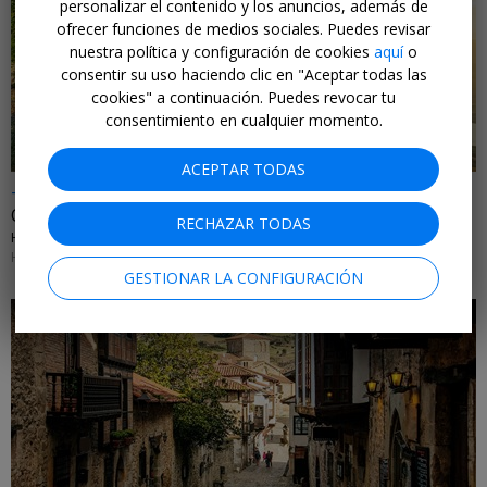
personalizar el contenido y los anuncios, además de
ofrecer funciones de medios sociales. Puedes revisar
nuestra política y configuración de cookies
aquí
o
←
consentir su uso haciendo clic en "Aceptar todas las
cookies" a continuación. Puedes revocar tu
consentimiento en cualquier momento.
ACEPTAR TODAS
-25%
Oasis de relax frente a lago en el Prepirineo catalán
RECHAZAR TODAS
HOTEL TERRADETS • CATALUÑA
HASTA EL 31 DE AGOSTO DE 2026
GESTIONAR LA CONFIGURACIÓN
←