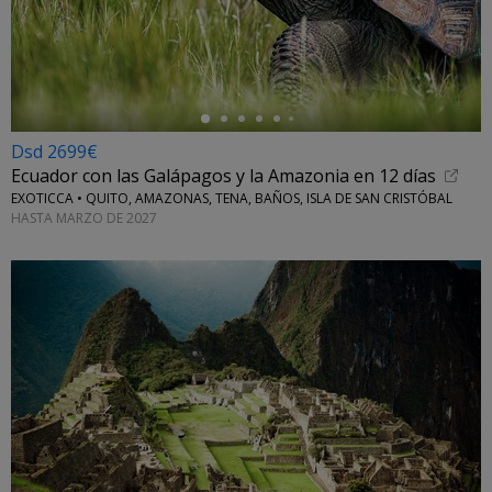
←
Dsd 2699€
Ecuador con las Galápagos y la Amazonia en 12 días
EXOTICCA • QUITO, AMAZONAS, TENA, BAÑOS, ISLA DE SAN CRISTÓBAL
HASTA MARZO DE 2027