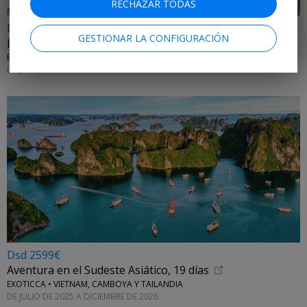
RECHAZAR TODAS
Dsd 1199€
GESTIONAR LA CONFIGURACIÓN
La gran ruta de los Balcanes en 10 días
EXOTICCA • ALBANIA, MONTENEGRO, CROACIA Y BOSNIA Y HERZEGOVINA
DE JULIO A OCTUBRE DE 2026
Dsd 2599€
Aventura en el Sudeste Asiático, 19 días
EXOTICCA • VIETNAM, CAMBOYA Y TAILANDIA
DE JULIO DE 2025 A DICIEMBRE DE 2026