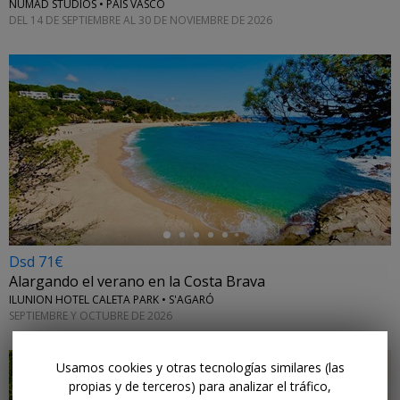
NUMAD STUDIOS • PAÍS VASCO
DEL 14 DE SEPTIEMBRE AL 30 DE NOVIEMBRE DE 2026
←
Dsd 71€
Alargando el verano en la Costa Brava
ILUNION HOTEL CALETA PARK • S'AGARÓ
SEPTIEMBRE Y OCTUBRE DE 2026
Usamos cookies y otras tecnologías similares (las
propias y de terceros) para analizar el tráfico,