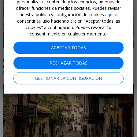
personalizar el contenido y los anuncios, además de
ofrecer funciones de medios sociales. Puedes revisar
nuestra política y configuración de cookies
aquí
o
←
consentir su uso haciendo clic en "Aceptar todas las
cookies" a continuación. Puedes revocar tu
consentimiento en cualquier momento.
ACEPTAR TODAS
-25%
Oasis de relax frente a lago en el Prepirineo catalán
RECHAZAR TODAS
HOTEL TERRADETS • CATALUÑA
HASTA EL 31 DE AGOSTO DE 2026
GESTIONAR LA CONFIGURACIÓN
←