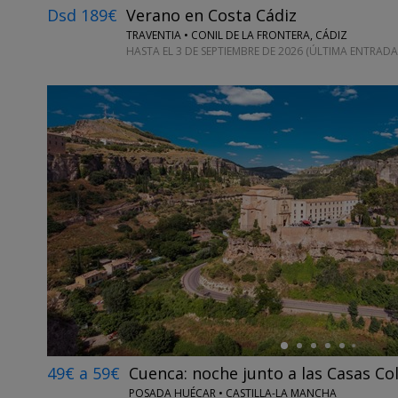
Dsd 189€
Verano en Costa Cádiz
TRAVENTIA • CONIL DE LA FRONTERA, CÁDIZ
HASTA EL 3 DE SEPTIEMBRE DE 2026 (ÚLTIMA ENTRADA
←
49€ a 59€
Cuenca: noche junto a las Casas Co
POSADA HUÉCAR • CASTILLA-LA MANCHA