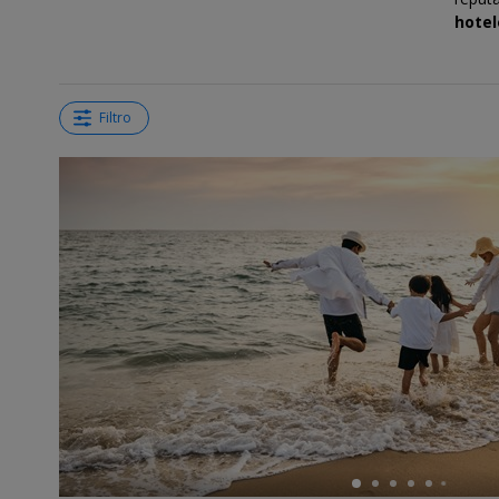
hotel
Filtro
←