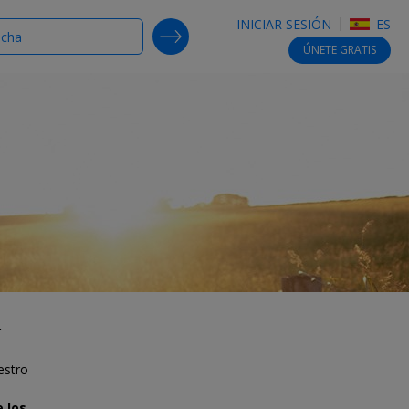
INICIAR SESIÓN
ES
SEARCH DEALS
ÚNETE
GRATIS
r
estro
 los