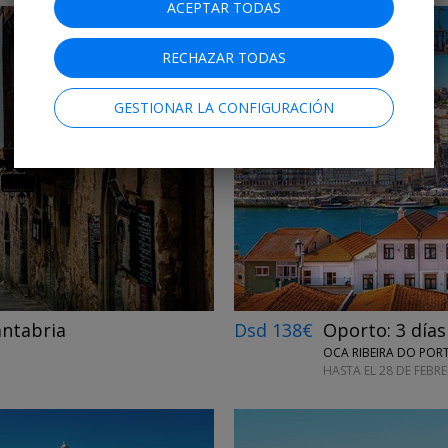
ACEPTAR TODAS
RECHAZAR TODAS
GESTIONAR LA CONFIGURACIÓN
←
→
antabria
Dsd 138€
Oporto: 3 días
OCA RIBEIRA DO POR
HASTA EL 28 DE FEBR