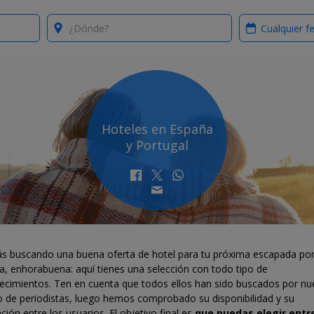
Where?
When?
Hoteles en España
y Portugal
tás buscando una buena oferta de hotel para tu próxima escapada po
a, enhorabuena: aquí tienes una selección con todo tipo de
lecimientos. Ten en cuenta que todos ellos han sido buscados por nu
o de periodistas, luego hemos comprobado su disponibilidad y su
ción entre los usuarios. El objetivo final es
que puedas elegir entre