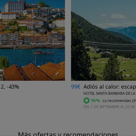
←
→
 2, -43%
99€
Adiós al calor: esc
HOTEL SANTA BARBARA DE LA
95%
Lo recomiendan (
3
DEL 7 DE SEPTIEMBRE AL 20 DE
Más ofertas y recomendaciones