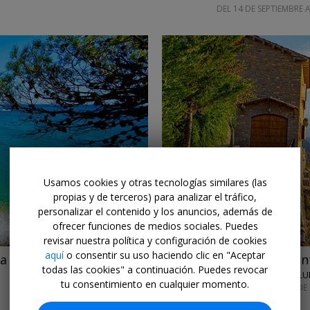
DEL 14 DE SEPTIEMBRE 
←
→
Usamos cookies y otras tecnologías similares (las
propias y de terceros) para analizar el tráfico,
personalizar el contenido y los anuncios, además de
ofrecer funciones de medios sociales. Puedes
revisar nuestra política y configuración de cookies
aquí
o consentir su uso haciendo clic en "Aceptar
va
-25%
Oasis de relax fren
todas las cookies" a continuación. Puedes revocar
HOTEL TERRADETS • CATAL
tu consentimiento en cualquier momento.
HASTA EL 31 DE AGOSTO DE