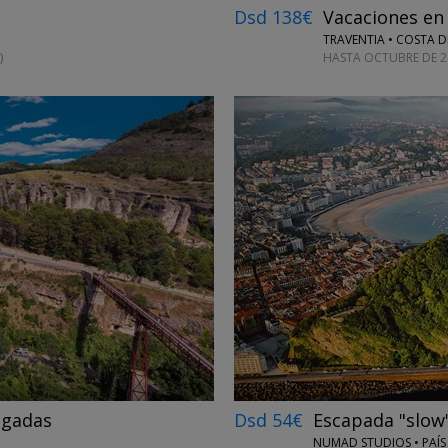
Dsd 138€
Vacaciones en 
TRAVENTIA • COSTA D
)
HASTA OCTUBRE DE 2
←
→
lgadas
Dsd 54€
Escapada "slow"
NUMAD STUDIOS • PAÍS