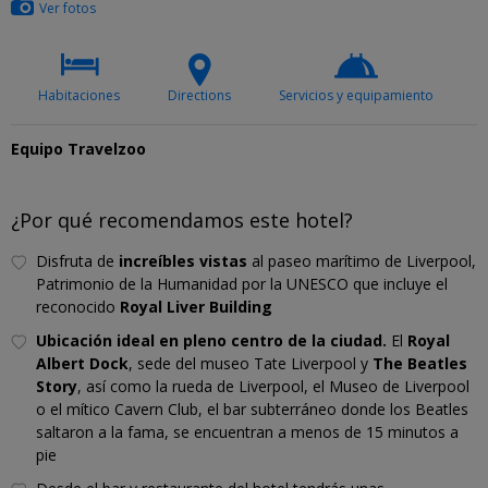
Ver fotos
Habitaciones
Directions
Servicios y equipamiento
P
Equipo Travelzoo
¿Por qué recomendamos este hotel?
Disfruta de
increíbles vistas
al paseo marítimo de Liverpool,
Patrimonio de la Humanidad por la UNESCO que incluye el
reconocido
Royal Liver Building
Ubicación ideal en pleno centro de la ciudad.
El
Royal
Albert Dock
, sede del museo Tate Liverpool y
The Beatles
Story
, así como la rueda de Liverpool, el Museo de Liverpool
o el mítico Cavern Club, el bar subterráneo donde los Beatles
saltaron a la fama, se encuentran a menos de 15 minutos a
pie