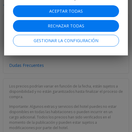
+ Mostrar todo
ACEPTAR TODAS
¿Tienes alguna pregunta? ¡Te ayudamos!
RECHAZAR TODAS
+34 91 271 80 00
GESTIONAR LA CONFIGURACIÓN
Escríbenos
Te atendemos de lunes a viernes de 10:00 a 18:00 horas
Dudas Frecuentes
Los precios podrían variar en función de la fecha, están sujetos a
disponibilidad y no están garantizados hasta finalizar el proceso de
compra.
Importante: Algunos extras y servicios del hotel puedes no estar
disponibles en todas las habitaciones o pueden incurrir en un
cargo adicional. Todos los precios han sido verificados en el
momento de la publicación y pueden estar sujetos a
modificaciones por parte del hotel.