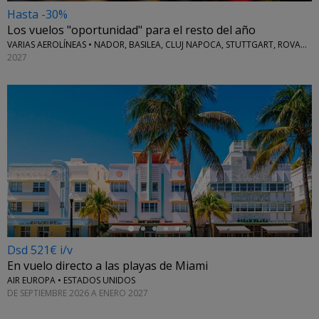
Hasta -30%
Los vuelos "oportunidad" para el resto del año
VARIAS AEROLÍNEAS • NADOR, BASILEA, CLUJ NAPOCA, STUTTGART, ROVANIEMI Y MÁS
2027
←
Dsd 521€ i/v
En vuelo directo a las playas de Miami
AIR EUROPA • ESTADOS UNIDOS
DE SEPTIEMBRE 2026 A ENERO 2027