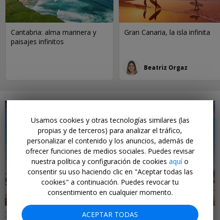
Cantabria: alma marinera y
Gran Canaria, la isla infinita
paisajes infinitos
Beatriz Orgaz
Usamos cookies y otras tecnologías similares (las
propias y de terceros) para analizar el tráfico,
personalizar el contenido y los anuncios, además de
ofrecer funciones de medios sociales. Puedes revisar
←
nuestra política y configuración de cookies
aquí
o
consentir su uso haciendo clic en "Aceptar todas las
cookies" a continuación. Puedes revocar tu
consentimiento en cualquier momento.
32€ a 51€ i/v
ACEPTAR TODAS