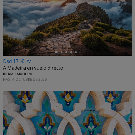
←
Dsd 171€ i/v
A Madeira en vuelo directo
IBERIA • MADEIRA
HASTA OCTUBRE DE 2026
←