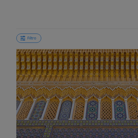
Filtro
←