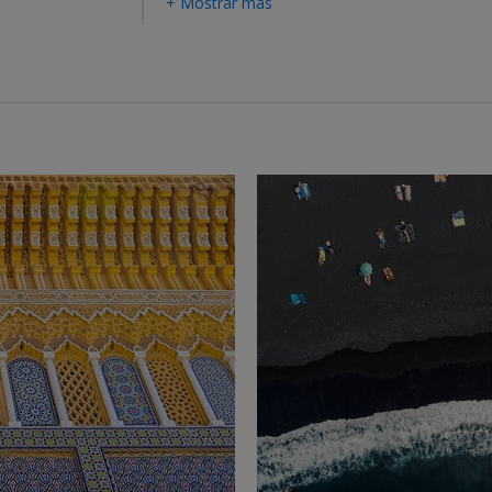
+ Mostrar más
←
→