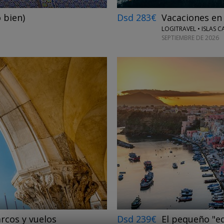
o bien)
Dsd 283€
Vacaciones en
LOGITRAVEL • ISLAS 
SEPTIEMBRE DE 2026
←
→
arcos y vuelos
Dsd 239€
El pequeño "ed