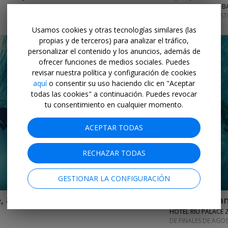
LASTMINUTE.COM • BA
DE FINALES DE AGOS
Usamos cookies y otras tecnologías similares (las
propias y de terceros) para analizar el tráfico,
personalizar el contenido y los anuncios, además de
ofrecer funciones de medios sociales. Puedes
revisar nuestra política y configuración de cookies
aquí
o consentir su uso haciendo clic en "Aceptar
todas las cookies" a continuación. Puedes revocar
tu consentimiento en cualquier momento.
←
→
ACEPTAR TODAS
RECHAZAR TODAS
GESTIONAR LA CONFIGURACIÓN
 8 días y vuelos
Dsd 1875€
Playas de Zan
HOTEL RIU PALACE 
DE FINALES DE AGO