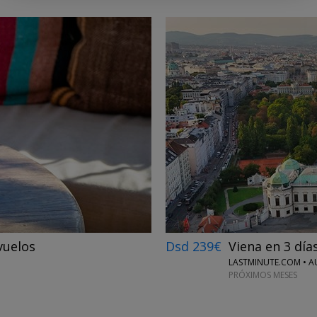
←
→
vuelos
Dsd 239€
Viena en 3 día
LASTMINUTE.COM • A
PRÓXIMOS MESES