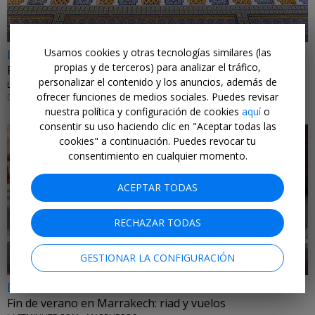
Usamos cookies y otras tecnologías similares (las
Dsd 85€
propias y de terceros) para analizar el tráfico,
Fez en 3 días con vuelos (sí, has leído bien)
personalizar el contenido y los anuncios, además de
LASTMINUTE.COM • MARRUECOS
ofrecer funciones de medios sociales. Puedes revisar
DE SEPTIEMBRE A DICIEMBRE DE 2026
nuestra política y configuración de cookies
aquí
o
consentir su uso haciendo clic en "Aceptar todas las
cookies" a continuación. Puedes revocar tu
consentimiento en cualquier momento.
ACEPTAR TODAS
←
RECHAZAR TODAS
GESTIONAR LA CONFIGURACIÓN
Dsd 119€
Fin de verano en Marrakech: riad y vuelos