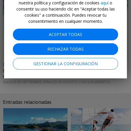
nuestra política y configuración de cookies
aquí
o
consentir su uso haciendo clic en "Aceptar todas las
cookies" a continuación. Puedes revocar tu
consentimiento en cualquier momento.
ACEPTAR TODAS
RECHAZAR TODAS
GESTIONAR LA CONFIGURACIÓN
Dsd 978€
Riviera Maya: vacaciones Todo Incluido (sí, todo)
FLOWO • CARIBE MEXICANO
SALIDAS EN SEPTIEMBRE (FINALES DE AGOSTO CON SUPLEMENTO)
Entradas relacionadas