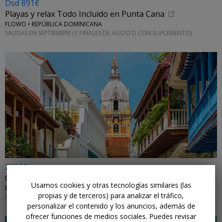
Dsd 891€
Playas y relax Todo Incluido en Punta Cana
FLOWO • REPÚBLICA DOMINICANA
SALIDAS EN SEPTIEMBRE (Y FINALES DE AGOSTO CON SUPLEMENTO)
2399€
Colombia: eje cafetero y playas de Cartagena
Usamos cookies y otras tecnologías similares (las
EXOTICCA • BOGOTÁ, FILANDIA, VALLE DE COCORA, SALENTO, MEDELLÍN, CARTAGENA DE INDIAS E ISLAS DEL ROSARIO
propias y de terceros) para analizar el tráfico,
HASTA DICIEMBRE DE 2027
personalizar el contenido y los anuncios, además de
ofrecer funciones de medios sociales. Puedes revisar