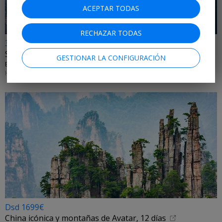
ACEPTAR TODAS
RECHAZAR TODAS
3149€
Sudáfrica y las Cataratas Victoria
GESTIONAR LA CONFIGURACIÓN
EXOTICCA • JOHANNESBURGO, PN KRUGER, CAÑÓN DEL RÍO BLYDE, PRETORIA, CIUDAD DEL CABO
HASTA OCTUBRE DE 2027
Dsd 1699€
China icónica y montañas de Avatar, 12 días