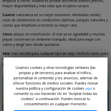
empieza a crecer, todavía es posible encontrar buenos precios,
mayor disponibilidad y más relax que en pleno verano.
Cuatro
: naturaleza en su mejor momento. Montañas verdes,
rutas de senderismo en condiciones óptimas, parques naturales y
costas que empiezan a mostrar su mejor cara.
Cinco
: playas sin masificación. El mar ya es agradable y muchas
playas conservan un ambiente tranquilo, ideal para viajar con
calma y elegir bien dónde quedarse.
Seis
: mes versátil para cualquier tipo de viaje. Perfecto tanto para
escapadas urbanas, viajes culturales y rutas por carretera como
para primeros destinos de sol y mar.
Usamos cookies y otras tecnologías similares (las
propias y de terceros) para analizar el tráfico,
personalizar el contenido y los anuncios, además de
ofrecer funciones de medios sociales. Puedes revisar
nuestra política y configuración de cookies
aquí
o
consentir su uso haciendo clic en "Aceptar todas las
cookies" a continuación. Puedes revocar tu
consentimiento en cualquier momento.