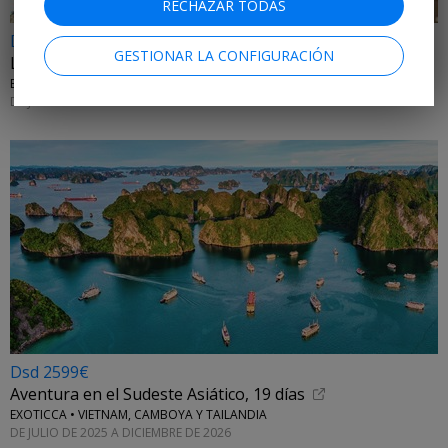
RECHAZAR TODAS
Dsd 1199€
GESTIONAR LA CONFIGURACIÓN
La gran ruta de los Balcanes en 10 días
EXOTICCA • ALBANIA, MONTENEGRO, CROACIA Y BOSNIA Y HERZEGOVINA
DE JULIO A OCTUBRE DE 2026
Dsd 2599€
Aventura en el Sudeste Asiático, 19 días
EXOTICCA • VIETNAM, CAMBOYA Y TAILANDIA
DE JULIO DE 2025 A DICIEMBRE DE 2026