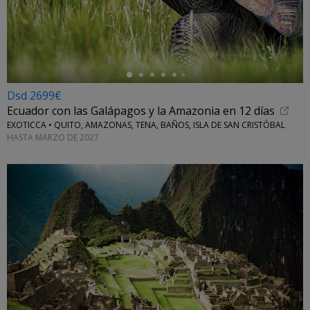
←
Dsd 2699€
Ecuador con las Galápagos y la Amazonia en 12 días
EXOTICCA • QUITO, AMAZONAS, TENA, BAÑOS, ISLA DE SAN CRISTÓBAL
HASTA MARZO DE 2027