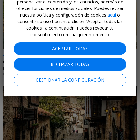
personalizar el contenido y los anuncios, además de
ofrecer funciones de medios sociales. Puedes revisar
nuestra política y configuración de cookies
aquí
o
←
consentir su uso haciendo clic en "Aceptar todas las
cookies" a continuación. Puedes revocar tu
consentimiento en cualquier momento.
ACEPTAR TODAS
-25%
Oasis de relax frente a lago en el Prepirineo catalán
RECHAZAR TODAS
HOTEL TERRADETS • CATALUÑA
HASTA EL 31 DE AGOSTO DE 2026
GESTIONAR LA CONFIGURACIÓN
←