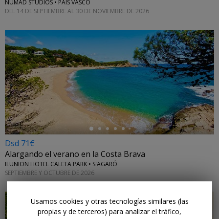
NUMAD STUDIOS • PAÍS VASCO
DEL 14 DE SEPTIEMBRE AL 30 DE NOVIEMBRE DE 2026
←
Dsd 71€
Alargando el verano en la Costa Brava
ILUNION HOTEL CALETA PARK • S'AGARÓ
SEPTIEMBRE Y OCTUBRE DE 2026
Usamos cookies y otras tecnologías similares (las
propias y de terceros) para analizar el tráfico,