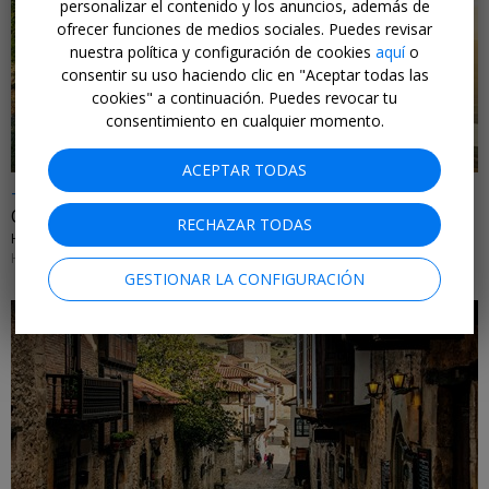
personalizar el contenido y los anuncios, además de
ofrecer funciones de medios sociales. Puedes revisar
nuestra política y configuración de cookies
aquí
o
←
consentir su uso haciendo clic en "Aceptar todas las
cookies" a continuación. Puedes revocar tu
consentimiento en cualquier momento.
ACEPTAR TODAS
-25%
Oasis de relax frente a lago en el Prepirineo catalán
RECHAZAR TODAS
HOTEL TERRADETS • CATALUÑA
HASTA EL 31 DE AGOSTO DE 2026
GESTIONAR LA CONFIGURACIÓN
←