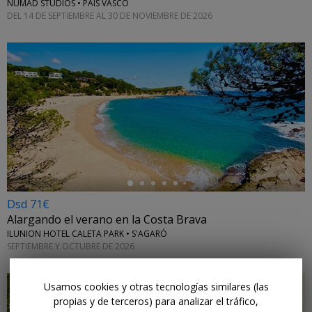
NUMAD STUDIOS • PAÍS VASCO
DEL 14 DE SEPTIEMBRE AL 30 DE NOVIEMBRE DE 2026
←
Dsd 71€
Alargando el verano en la Costa Brava
ILUNION HOTEL CALETA PARK • S'AGARÓ
SEPTIEMBRE Y OCTUBRE DE 2026
Usamos cookies y otras tecnologías similares (las
propias y de terceros) para analizar el tráfico,