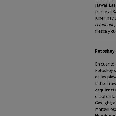
Hawai. Las
frente al 
Kihei, hay
Lemonade
fresca y cu
Petoskey 
En cuanto 
Petoskey s
de las pla
Little Tra
arquitect
el sol en l
Gaslight, 
maravillos
Hemingway