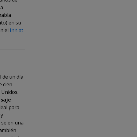
la
habla
to) en su
en el
Inn at
l de un día
e cien
s Unidos.
isaje
deal para
 y
arse en una
también