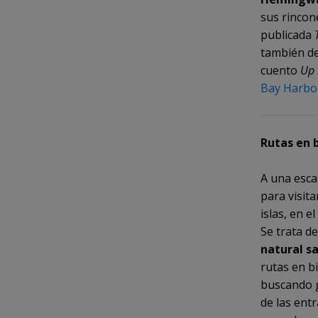
sus rincon
publicada
también de
cuento
Up 
Bay Harbo
Rutas en b
A una esca
para visit
islas, en 
Se trata d
natural sa
rutas en bi
buscando g
de las en