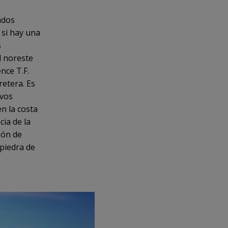
ados
 si hay una
s
l noreste
nce T.F.
retera. Es
ivos
en la costa
cia de la
ión de
piedra de