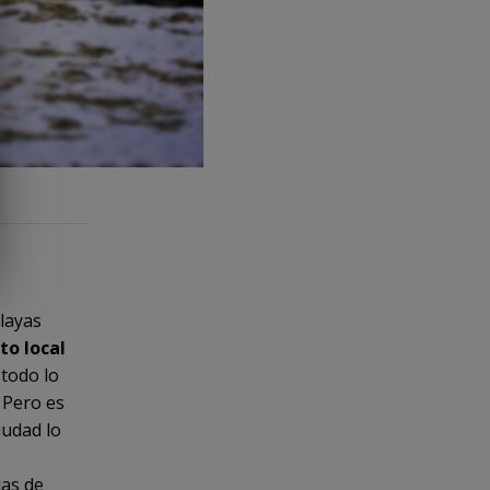
playas
to local
 todo lo
 Pero es
iudad lo
das de