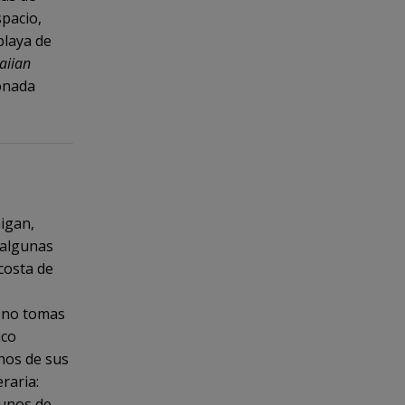
spacio,
playa de
iian
monada
igan,
 algunas
costa de
no tomas
ico
unos de sus
raria:
gunos de