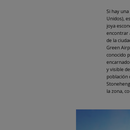
Si hay una
Unidos), e
joya escon
encontrar 
de la ciuda
Green Airpo
conocido p
encarnado
y visible d
población 
Stonehenge
la zona, co