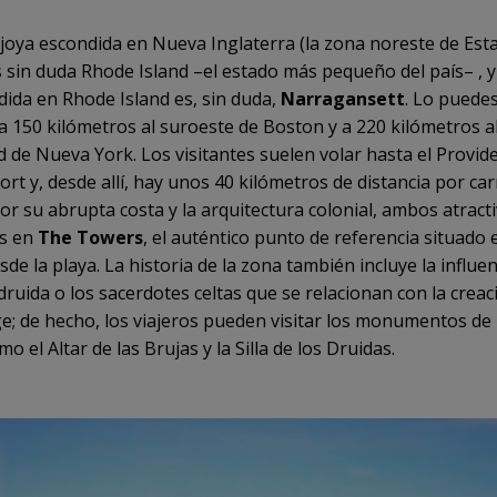
 joya escondida en Nueva Inglaterra (la zona noreste de Est
s sin duda Rhode Island –el estado más pequeño del país– , y
dida en Rhode Island es, sin duda,
Narragansett
. Lo puede
a 150 kilómetros al suroeste de Boston y a 220 kilómetros a
d de Nueva York. Los visitantes suelen volar hasta el Provide
rt y, desde allí, hay unos 40 kilómetros de distancia por car
or su abrupta costa y la arquitectura colonial, ambos atract
s en
The Towers
, el auténtico punto de referencia situado 
esde la playa. La historia de la zona también incluye la influen
druida o los sacerdotes celtas que se relacionan con la creac
; de hecho, los viajeros pueden visitar los monumentos de 
mo el Altar de las Brujas y la Silla de los Druidas.