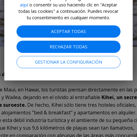
aquí
o consentir su uso haciendo clic en "Aceptar
todas las cookies" a continuación. Puedes revocar
tu consentimiento en cualquier momento.
ACEPTAR TODAS
RECHAZAR TODAS
Narragansett (foto de
Nick Fayne
en
Unsplash)
GESTIONAR LA CONFIGURACIÓN
s de Kihei, las más desconocidas de Maui
de Maui, en Hawai, los turistas piensan directamente en las 
 y Wailea, dejando en el olvido al entrañable
Kihei, un secre
a suroeste.
De hecho, Kihei sólo tiene tres hoteles oficiales,
alojamientos "bed & breakfast" y apartamentos en alquiler.
 esta débil industria turística y el ambiente de su pequeña c
ue Kihei y sus 9,6 kilómetros de playas sean tan llamativos,
nte en comparación con algunas de las áreas más concurri