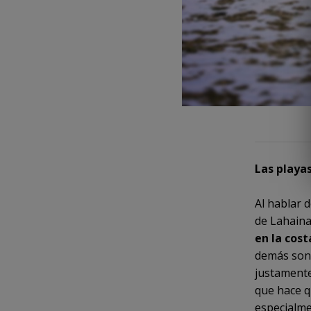
Las playa
Al hablar 
de Lahaina
en la cost
demás son 
justamente
que hace q
especialme