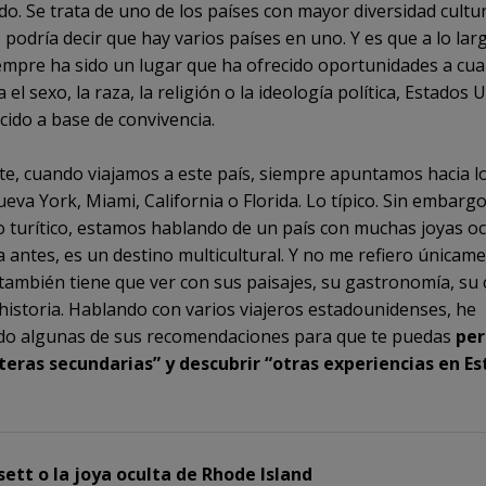
do. Se trata de uno de los países con mayor diversidad cultur
 podría decir que hay varios países en uno. Y es que a lo lar
iempre ha sido un lugar que ha ofrecido oportunidades a cua
el sexo, la raza, la religión o la ideología política, Estados 
cido a base de convivencia.
e, cuando viajamos a este país, siempre apuntamos hacia 
ueva York, Miami, California o Florida. Lo típico. Sin embarg
o turítico, estamos hablando de un país con muchas joyas oc
 antes, es un destino multicultural. Y no me refiero únicam
también tiene que ver con sus paisajes, su gastronomía, su 
 historia. Hablando con varios viajeros estadounidenses, he
do algunas de sus recomendaciones para que te puedas
per
teras secundarias” y descubrir “otras experiencias en E
ett o la joya oculta de Rhode Island