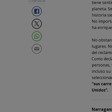
COMPARTIR
tiene senti
planeta. Se
historia s
No importa 
ha enrique
No obstant
lugares. N
del reclam
Como decía
personas, 
incluso su
selecciona
“sus carre
Unidos”.
Narragans