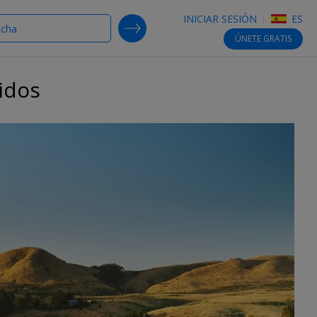
INICIAR SESIÓN
ES
SEARCH DEALS
ÚNETE
GRATIS
idos