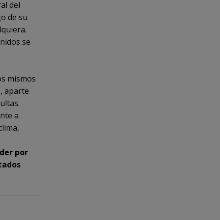
al del
go de su
lquiera.
Unidos se
los mismos
o, aparte
ultas.
ente a
clima,
der por
stados