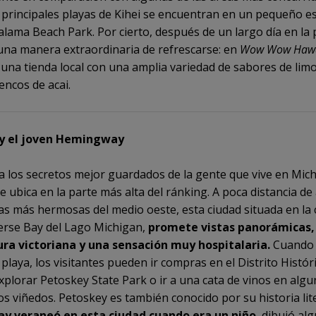
 principales playas de Kihei se encuentran en un pequeño e
Kalama Beach Park. Por cierto, después de un largo día en la 
 una manera extraordinaria de refrescarse: en
Wow Wow Hawa
, una tienda local con una amplia variedad de sabores de li
encos de acai.
y el joven Hemingway
a los secretos mejor guardados de la gente que vive en Mich
e ubica en la parte más alta del ránking. A poca distancia de
yas más hermosas del medio oeste, esta ciudad situada en la 
verse Bay del Lago Michigan,
promete vistas panorámicas,
ura victoriana y una sensación muy hospitalaria.
Cuando 
a playa, los visitantes pueden ir compras en el Distrito Histór
explorar Petoskey State Park o ir a una cata de vinos en alg
os viñedos. Petoskey es también conocido por su historia lite
 veraneó en esta ciudad cuando era un niño
, dibujó al