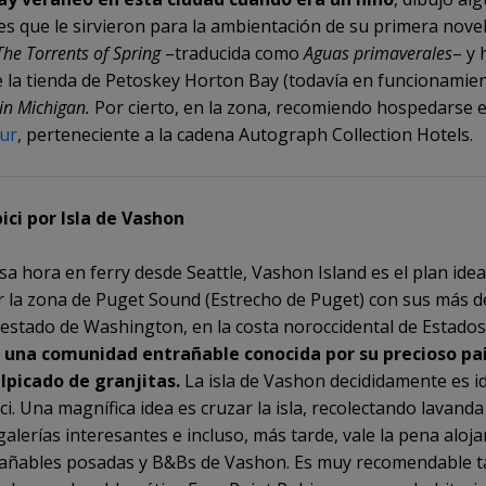
es que le sirvieron para la ambientación de su primera nove
The Torrents of Spring
–traducida como
Aguas primaverales
– y 
 la tienda de Petoskey Horton Bay (todavía en funcionamien
in Michigan.
Por cierto, en la zona, recomiendo hospedarse 
ur
, perteneciente a la cadena Autograph Collection Hotels.
ici por Isla de Vashon
sa hora en ferry desde Seattle, Vashon Island es el plan idea
ar la zona de Puget Sound (Estrecho de Puget) con sus más d
el estado de Washington, en la costa noroccidental de Estado
e
una comunidad entrañable conocida por su precioso pa
lpicado de granjitas.
La isla de Vashon decididamente es i
ci. Una magnífica idea es cruzar la isla, recolectando lavanda
alerías interesantes e incluso, más tarde, vale la pena aloj
trañables posadas y B&Bs de Vashon. Es muy recomendable 