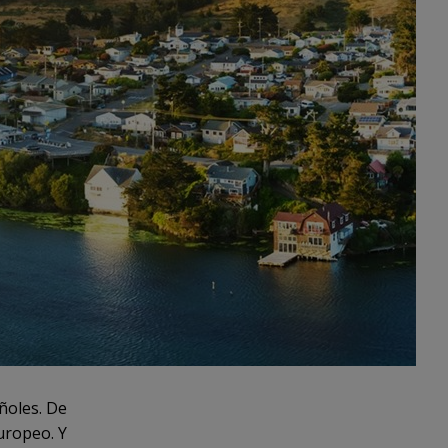
ñoles. De
europeo. Y