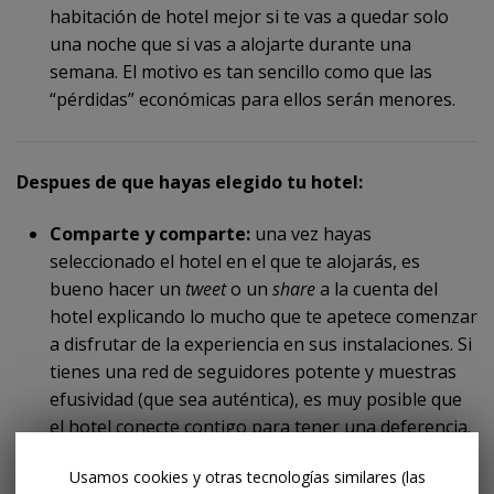
habitación de hotel mejor si te vas a quedar solo
una noche que si vas a alojarte durante una
semana. El motivo es tan sencillo como que las
“pérdidas” económicas para ellos serán menores.
Despues de que hayas elegido tu hotel:
Comparte y comparte:
una vez hayas
seleccionado el hotel en el que te alojarás, es
bueno hacer un
tweet
o un
share
a la cuenta del
hotel explicando lo mucho que te apetece comenzar
a disfrutar de la experiencia en sus instalaciones. Si
tienes una red de seguidores potente y muestras
efusividad (que sea auténtica), es muy posible que
el hotel conecte contigo para tener una deferencia.
¿Un
upgrade
tal vez?...
Usamos cookies y otras tecnologías similares (las