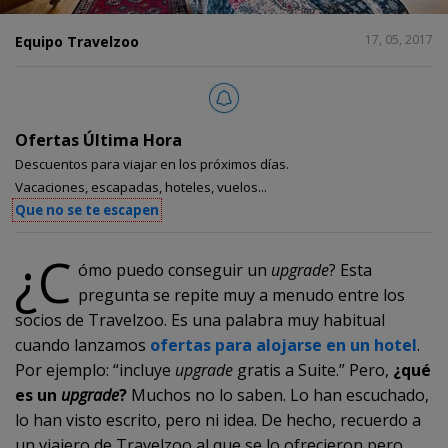
COMPARTIR
17, 05, 2017
Equipo Travelzoo
1
Ofertas Última Hora
Descuentos para viajar en los próximos días.
Vacaciones, escapadas, hoteles, vuelos...
Que no se te escapen
¿C
ómo puedo conseguir un
upgrade
? Esta
pregunta se repite muy a menudo entre los
socios de Travelzoo. Es una palabra muy habitual
cuando lanzamos
ofertas para alojarse en un hotel
.
Por ejemplo: “incluye
upgrade
gratis a Suite.” Pero,
¿qué
es un
upgrade
?
Muchos no lo saben. Lo han escuchado,
lo han visto escrito, pero ni idea. De hecho, recuerdo a
un viajero de Travelzoo al que se lo ofrecieron pero,