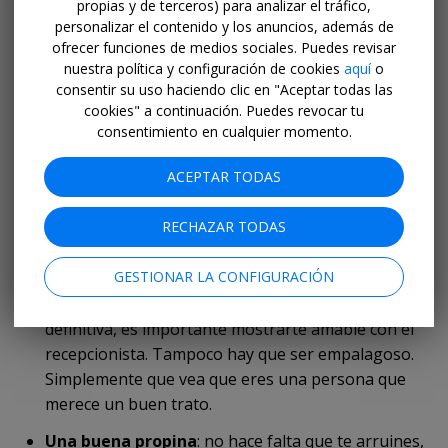
propias y de terceros) para analizar el tráfico,
personalizar el contenido y los anuncios, además de
Durante el check-in:
ofrecer funciones de medios sociales. Puedes revisar
nuestra política y configuración de cookies
aquí
o
consentir su uso haciendo clic en "Aceptar todas las
El que no llora, no mama
: tal vez el truco más
cookies" a continuación. Puedes revocar tu
eficaz es no andar con sutilezas y preguntar
consentimiento en cualquier momento.
directamente: ¿Hay posibilidades de
upgrade
a una
habitación superior? Es la forma de averiguarlo
ACEPTAR TODAS
rápidamente, sin rodeos.
RECHAZAR TODAS
La buena educación
juega a favor: una inteligente
sugerencia de Gigi S., una clienta de Travelzoo:
GESTIONAR LA CONFIGURACIÓN
“viste elegante, pregunta con cortesía y usa el
nombre de la persona a la que te diriges”. En
definitiva, es importante mostrarte amable con el
recepcionista. Tampoco hay que ser empalagoso.
Simplemente que vea que eres una persona que
merece un buen trato.
Una buena propina
: no hace falta que te arruines,