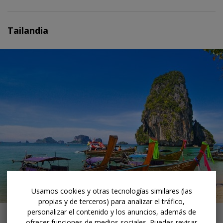
Tailandia
Usamos cookies y otras tecnologías similares (las
propias y de terceros) para analizar el tráfico,
Playa en Krabi (foto de Sumit Chinchane en
Unsplash
)
personalizar el contenido y los anuncios, además de
ofrecer funciones de medios sociales. Puedes revisar