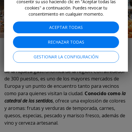
consentir su uso haciendo clic en "Aceptar todas las
cookies" a continuación. Puedes revocar tu
consentimiento en cualquier momento.
ACEPTAR TODAS
RECHAZAR TODAS
Mercado Central en la capital valenciana
El Mercado Central de València
es uno de los mejores
GESTIONAR LA CONFIGURACIÓN
lugares para saborear en un solo paseo buena parte
de la riqueza gastronómica de la región. Con alrededor
de 300 puestos, es uno de los mayores mercados de
Europa y un punto de encuentro tanto para vecinos
como para quienes visitan la ciudad.
Conocido como
la
catedral de los sentidos
, ofrece una explosión de colores
y aromas: frutas y verduras de temporada, carnes,
quesos, especias, pescado y marisco fresco, además de
vino y cerveza artesanal.