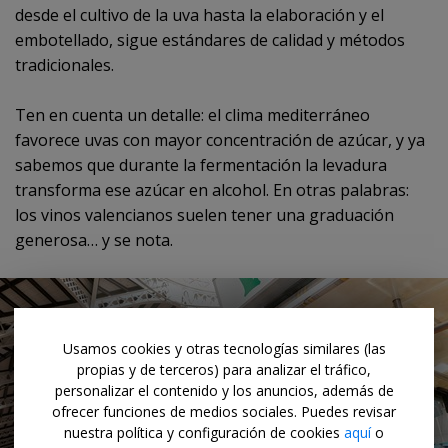
desde el cultivo de la uva hasta la elaboración y el
embotellado, sigue estándares de calidad y métodos
tradicionales.
Ten en cuenta un detalle: el clima mediterráneo
favorece uvas con mayor concentración de azúcar, y ya
sabemos que durante la fermentación la levadura
transforma ese azúcar en alcohol. En otras palabras:
los vinos valencianos suelen tener una graduación
generosa… y se nota.
Usamos cookies y otras tecnologías similares (las
propias y de terceros) para analizar el tráfico,
personalizar el contenido y los anuncios, además de
ofrecer funciones de medios sociales. Puedes revisar
nuestra política y configuración de cookies
aquí
o