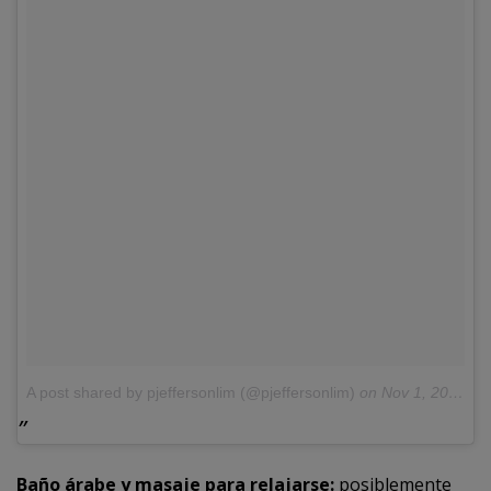
A post shared by pjeffersonlim (@pjeffersonlim)
on
Nov 1, 2016 at 8:16am PDT
Baño árabe y masaje para relajarse:
posiblemente