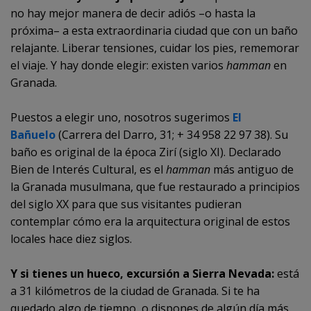
no hay mejor manera de decir adiós –o hasta la
próxima– a esta extraordinaria ciudad que con un baño
relajante. Liberar tensiones, cuidar los pies, rememorar
el viaje. Y hay donde elegir: existen varios
hamman
en
Granada.
Puestos a elegir uno, nosotros sugerimos
El
Bañuelo
(Carrera del Darro, 31; + 34 958 22 97 38). Su
baño es original de la época Zirí (siglo XI). Declarado
Bien de Interés Cultural, es el
hamman
más antiguo de
la Granada musulmana, que fue restaurado a principios
del siglo XX para que sus visitantes pudieran
contemplar cómo era la arquitectura original de estos
locales hace diez siglos.
Y si tienes un hueco, excursión a Sierra Nevada:
está
a 31 kilómetros de la ciudad de Granada. Si te ha
quedado algo de tiempo, o dispones de algún día más,