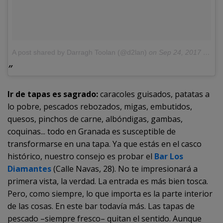
A post shared by Darragh Toolan (@d2lan)
on
Sep 24, 2017 at 12:17pm PDT
Ir de tapas es sagrado:
caracoles guisados, patatas a
lo pobre, pescados rebozados, migas, embutidos,
quesos, pinchos de carne, albóndigas, gambas,
coquinas... todo en Granada es susceptible de
transformarse en una tapa. Ya que estás en el casco
histórico, nuestro consejo es probar el
Bar Los
Diamantes
(Calle Navas, 28). No te impresionará a
primera vista, la verdad. La entrada es más bien tosca.
Pero, como siempre, lo que importa es la parte interior
de las cosas. En este bar todavía más. Las tapas de
pescado –siempre fresco– quitan el sentido. Aunque