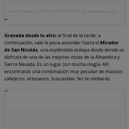
A post shared by M A N U S E R R A N O (@manuserrano31)
on
No
Granada desde lo alto:
al final de la tarde, a
continuación, vale la pena ascender hasta el
Mirador
de San Nicolás
, una espléndida atalaya desde donde se
disfruta de una de las mejores vistas de la Alhambra y
Sierra Nevada. Es un lugar con mucha magia. Allí
encontrarás una combinación muy peculiar de músicos
callejeros, artesanos, buscavidas. No te olvidarás.