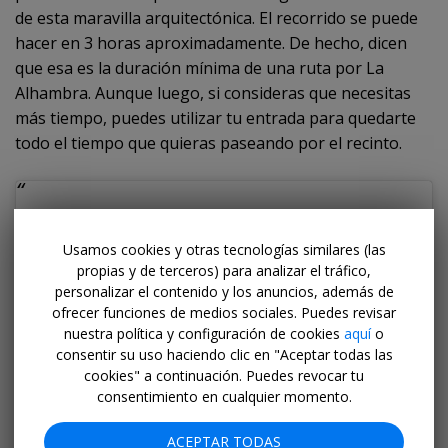
de esta maravilla arquitectónica. El recorrido se puede
hacer en 3 horas aproximadamente. De hecho, dicen
que esa es la duración mínima de una ruta por La
Alhambra. Aunque luego, si consideras que necesitas
más tiempo, puedes utilizar tu entrada para quedarte
todo el tiempo que quieras paseando por el recinto.
Usamos cookies y otras tecnologías similares (las
propias y de terceros) para analizar el tráfico,
personalizar el contenido y los anuncios, además de
ofrecer funciones de medios sociales. Puedes revisar
nuestra política y configuración de cookies
aquí
o
consentir su uso haciendo clic en "Aceptar todas las
cookies" a continuación. Puedes revocar tu
consentimiento en cualquier momento.
ACEPTAR TODAS