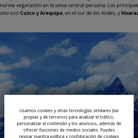
norme vegetación en la selva central peruana. Los principal
ismo son
Cuzco y Arequipa
, en el sur de los Andes, y
Huara
Usamos cookies y otras tecnologías similares (las
propias y de terceros) para analizar el tráfico,
personalizar el contenido y los anuncios, además de
ofrecer funciones de medios sociales. Puedes
revisar nuestra política y configuración de cookies