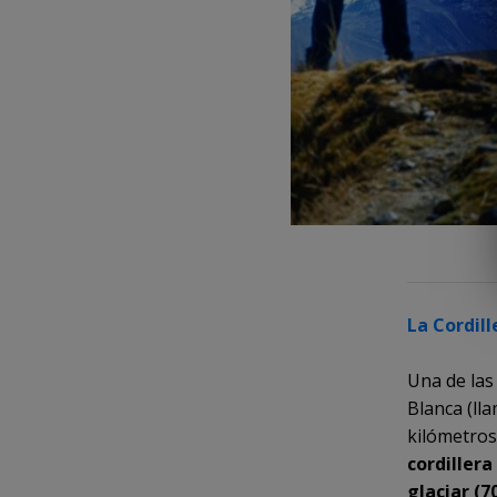
La Cordil
Una de las
Blanca (ll
kilómetros
cordiller
glaciar (7