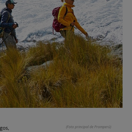
(Foto principal de Promperú)
agos,