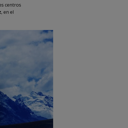
es centros
z
, en el