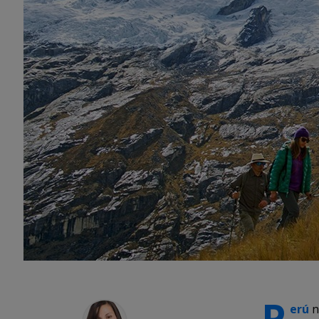
P
erú
n