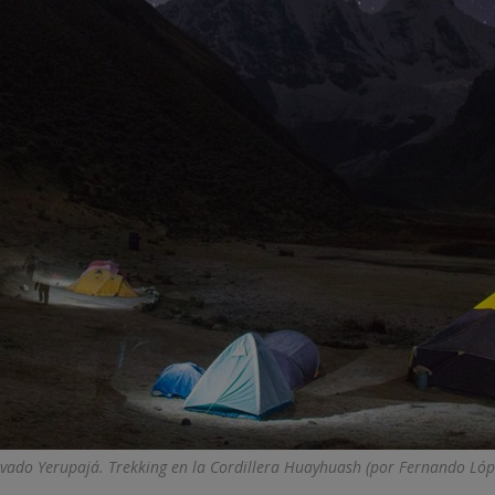
vado Yerupajá. Trekking en la Cordillera Huayhuash (por Fernando Lóp