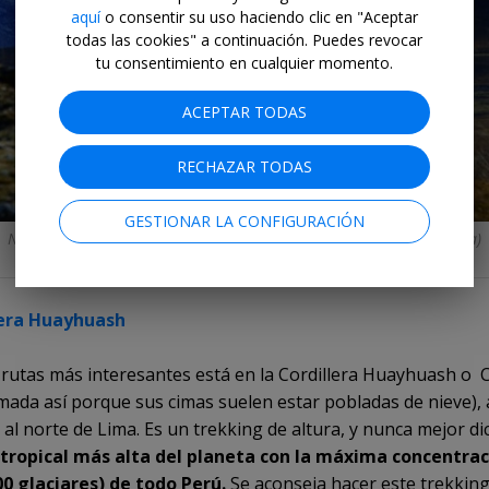
aquí
o consentir su uso haciendo clic en "Aceptar
todas las cookies" a continuación. Puedes revocar
tu consentimiento en cualquier momento.
ACEPTAR TODAS
RECHAZAR TODAS
GESTIONAR LA CONFIGURACIÓN
Nevado Shaqsha. Camino hacia la Laguna Queushu (por Daniel Silva)
lera Huayhuash
 rutas más interesantes está en la Cordillera Huayhuash o C
amada así porque sus cimas suelen estar pobladas de nieve),
 al norte de Lima. Es un trekking de altura, y nunca mejor di
a tropical más alta del planeta con la máxima concentra
00 glaciares) de todo Perú.
Se aconseja hacer este trekking