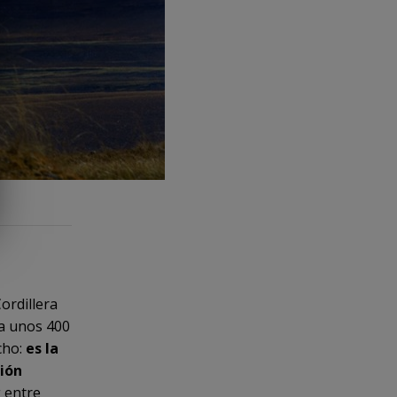
ordillera
 a unos 400
cho:
es la
ción
 entre