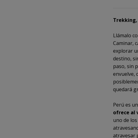
Trekking,
Llámalo co
Caminar, c
explorar un
destino, s
paso, sin p
envuelve, d
posiblemen
quedará gr
Perú es un
ofrece al 
uno de los
atravesand
atravesar 