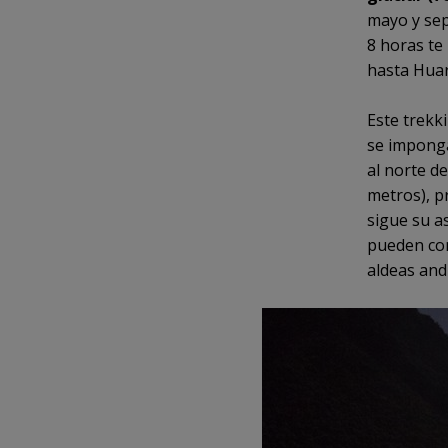
mayo y sep
8 horas te
hasta Huar
Este trekk
se imponga
al norte d
metros), p
sigue su a
pueden con
aldeas and