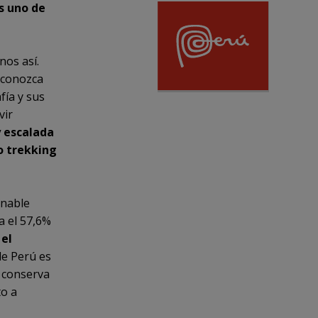
s uno de
nos así.
 conozca
fía y sus
vir
 escalada
o trekking
rnable
a el 57,6%
 el
de Perú es
e conserva
to a