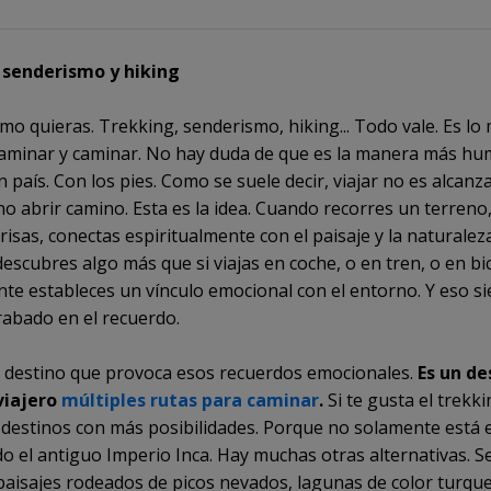
 senderismo y hiking
mo quieras. Trekking, senderismo, hiking... Todo vale. Es lo
aminar y caminar. No hay duda de que es la manera más h
 país. Con los pies. Como se suele decir, viajar no es alcanz
ino abrir camino. Esta es la idea. Cuando recorres un terreno
risas, conectas espiritualmente con el paisaje y la naturalez
escubres algo más que si viajas en coche, o en tren, o en bic
te estableces un vínculo emocional con el entorno. Y eso s
abado en el recuerdo.
 destino que provoca esos recuerdos emocionales.
Es un de
viajero
múltiples rutas para caminar
.
Si te gusta el trekk
 destinos con más posibilidades. Porque no solamente está 
o el antiguo Imperio Inca. Hay muchas otras alternativas. 
paisajes rodeados de picos nevados, lagunas de color turque