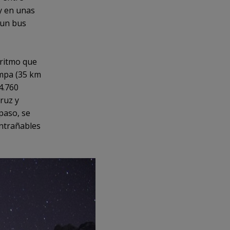
y en unas
 un bus
 ritmo que
ampa (35 km
4.760
ruz y
paso, se
entrañables