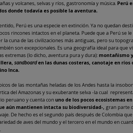
ñas y volcanes, selvas y ríos, gastronomía y música.
Perú e
os donde todavía es posible la aventura.
sentido, Perú es una especie en extinción. Ya no quedan desti
cos rincones intactos en el planeta. Puede que a Perú se le
r la cuna de las civilizaciones más antiguas, pero su topogra
ambién son excepcionales. Es una geografía ideal para que vi
as extremas (lo dicho, aventura pura y dura):
montañismo y
illera,
sandboard
en las dunas costeras, canotaje en ríos 
ino Inca.
picos de las montañas heladas de los Andes hasta la insobo
rtica del Amazonas y su exuberante selva -la cual represent
orio peruano y cuenta con
uno de los pocos ecosistemas en
ue aún mantienen intacta su biodiversidad-,
gran parte 
lvaje. De hecho es el segundo país después de Colombia qu
ariedad de aves del mundo y el tercero en el mundo en cuan
.