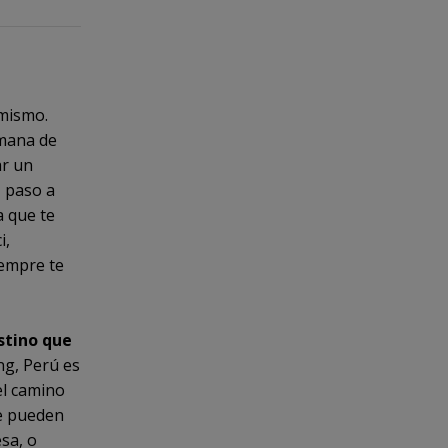
 mismo.
umana de
ar un
, paso a
a que te
i,
iempre te
stino que
ing, Perú es
el camino
Se pueden
sa, o