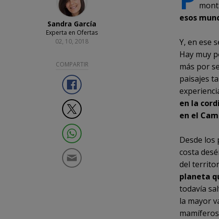
monta
esos mund
Sandra García
Experta en Ofertas
Y, en ese 
02, 10, 2018
Hay muy po
COMPARTIR
más por se
paisajes t
experienci
en la cord
en el Cam
Desde los 
costa desé
del territ
planeta q
todavía sa
la mayor v
mamíferos