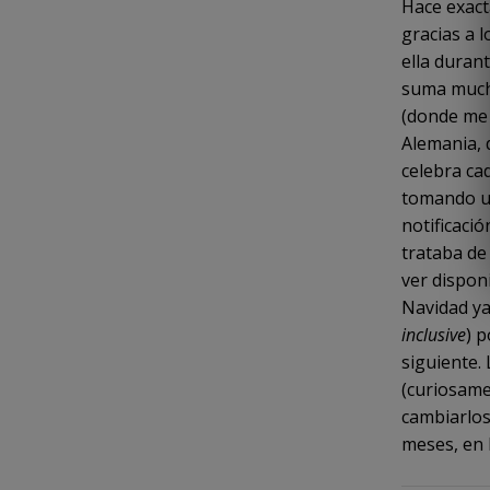
Hace exact
gracias a 
ella duran
suma mucho
(donde me 
Alemania, 
celebra cad
tomando u
notificació
trataba de
ver dispon
Navidad ya
inclusive
) 
siguiente.
(curiosame
cambiarlos
meses, en 