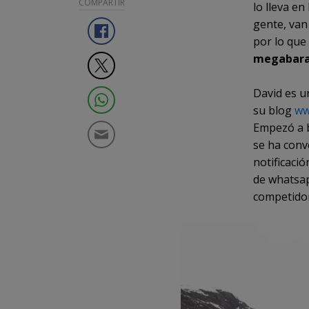
COMPARTIR
lo lleva en
gente, van
por lo que
megabara
David es u
su blog
ww
Empezó a b
se ha conv
notificaci
de whatsap
competidor