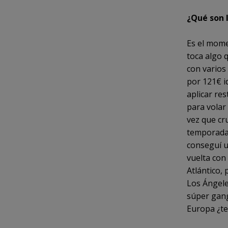
¿Qué son l
Es el mome
toca algo q
con varios
por 121€ i
aplicar re
para volar 
vez que cru
temporadas
conseguí u
vuelta con
Atlántico,
Los Ángele
súper gang
Europa ¿te