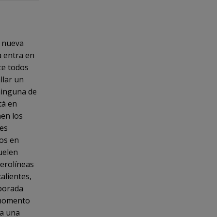
a nueva
a entra en
ce todos
llar un
ninguna de
tá en
nen los
des
ros en
uelen
aerolíneas
calientes,
mporada
l momento
ta una