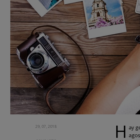
H
29, 07, 2018
ay g
agos