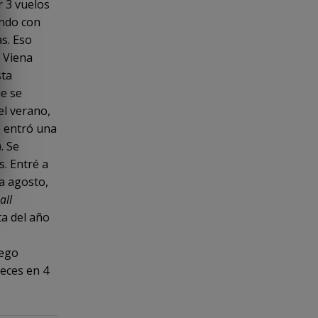
 3 vuelos
ando con
s. Eso
a Viena
sta
e se
el verano,
e entró una
. Se
. Entré a
ra agosto,
l
all
ta del año
r
uego
veces en 4