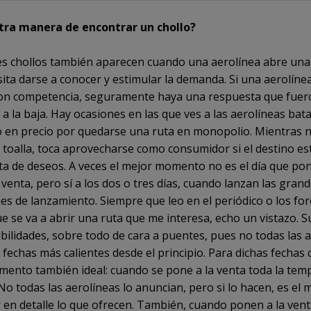
tra manera de encontrar un chollo?
s chollos también aparecen cuando una aerolínea abre un
sita darse a conocer y estimular la demanda. Si una aerolíne
on competencia, seguramente haya una respuesta que fuer
 a la baja. Hay ocasiones en las que ves a las aerolíneas bata
 en precio por quedarse una ruta en monopolio. Mientras 
la toalla, toca aprovecharse como consumidor si el destino es
sta de deseos. A veces el mejor momento no es el día que po
 venta, pero sí a los dos o tres días, cuando lanzan las gran
s de lanzamiento. Siempre que leo en el periódico o los fo
ue se va a abrir una ruta que me interesa, echo un vistazo. S
ibilidades, sobre todo de cara a puentes, pues no todas las 
 fechas más calientes desde el principio. Para dichas fechas 
ento también ideal: cuando se pone a la venta toda la te
 No todas las aerolíneas lo anuncian, pero si lo hacen, es e
r en detalle lo que ofrecen. También, cuando ponen a la ven