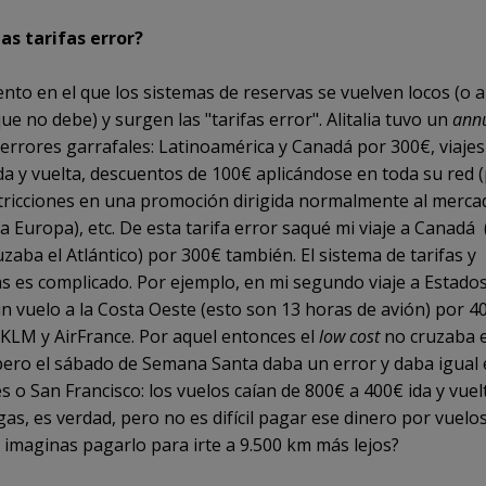
as tarifas error?
nto en el que los sistemas de reservas se vuelven locos (o 
ue no debe) y surgen las "tarifas error". Alitalia tuvo un
annu
 errores garrafales: Latinoamérica y Canadá por 300€, viaje
da y vuelta, descuentos de 100€ aplicándose en toda su red 
stricciones en una promoción dirigida normalmente al merc
a Europa), etc. De esta tarifa error saqué mi viaje a Canadá 
zaba el Atlántico) por 300€ también. El sistema de tarifas y
 es complicado. Por ejemplo, en mi segundo viaje a Estado
n vuelo a la Costa Oeste (esto son 13 horas de avión) por 40
 KLM y AirFrance. Por aquel entonces el
low cost
no cruzaba e
 pero el sábado de Semana Santa daba un error y daba igual
s o San Francisco: los vuelos caían de 800€ a 400€ ida y vuel
as, es verdad, pero no es difícil pagar ese dinero por vuelo
 imaginas pagarlo para irte a 9.500 km más lejos?