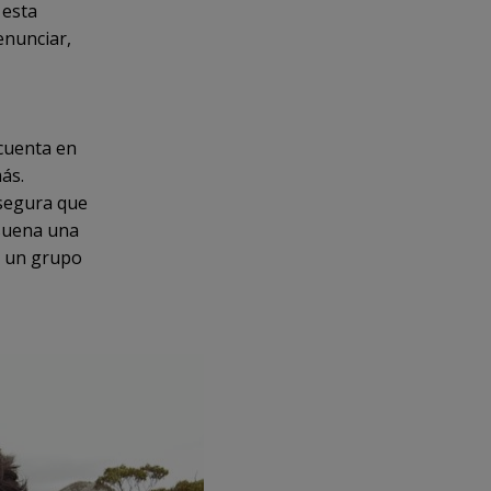
 esta
enunciar,
 cuenta en
más.
asegura que
 suena una
e un grupo