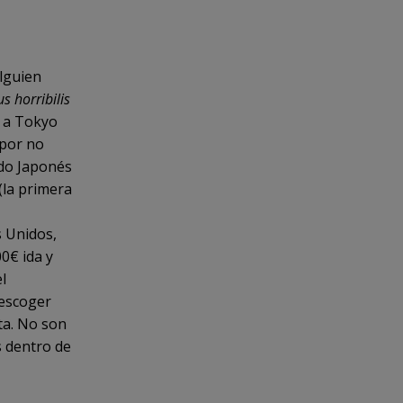
alguien
s horribilis
s a Tokyo
(por no
ado Japonés
(la primera
s Unidos,
0€ ida y
l
 escoger
ta. No son
s dentro de