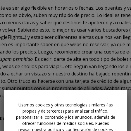
te es ser algo flexible en horarios o fechas. Los puentes y 
 como es obvio, suben muy rápido de precio. Lo ideal es tene
 o menos claras y saber qué destinos te apetecen y a cuále
 o volver. Sabiendo esto, lo mejor es usar varios buscadores 
leFlights...) y establecer diferentes alertas que nos van lle
ién es importante saber en qué webs no reservar, ya que 
lando los precios. Luego, recomiendo crear una cuenta de e-
a
spam permitido
. Es decir, darte de alta en todo tipo de bolet
webs de chollos para viajar... etc. Según van llegando los e-
ido a echar un vistazo si nuestro destino ha bajado repent
isto. Otro truco es hacerse con una tarjeta de crédito de algu
y sumar puntos con sus programas de afiliados. Acabas ras
y económicos.
Usamos cookies y otras tecnologías similares (las
propias y de terceros) para analizar el tráfico,
personalizar el contenido y los anuncios, además de
 algún caso real
ofrecer funciones de medios sociales. Puedes
revisar nuestra política y configuración de cookies