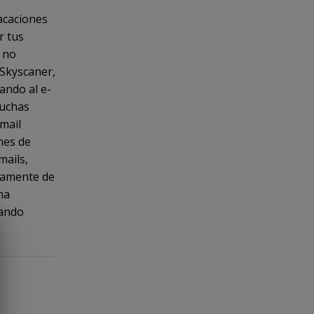
vacaciones
r tus
s no
(Skyscaner,
gando al e-
muchas
mail
ines de
mails,
inamente de
na
cando