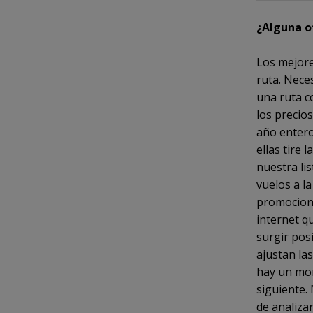
¿Alguna o
Los mejore
ruta. Nece
una ruta c
los precios
año entero
ellas tire 
nuestra li
vuelos a la
promocione
internet q
surgir pos
ajustan las
hay un mom
siguiente.
de analiza