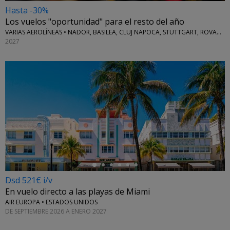
Hasta -30%
Los vuelos "oportunidad" para el resto del año
VARIAS AEROLÍNEAS • NADOR, BASILEA, CLUJ NAPOCA, STUTTGART, ROVANIEMI Y MÁS
2027
←
Dsd 521€ i/v
En vuelo directo a las playas de Miami
AIR EUROPA • ESTADOS UNIDOS
DE SEPTIEMBRE 2026 A ENERO 2027