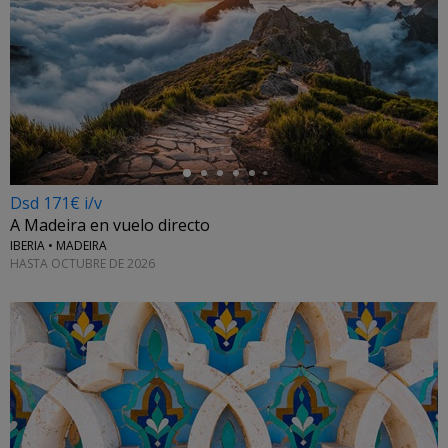
←
Dsd 171€ i/v
A Madeira en vuelo directo
IBERIA • MADEIRA
HASTA OCTUBRE DE 2026
←