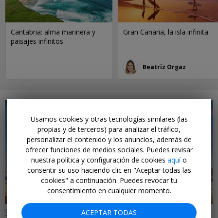
Cantabria: alma marinera y
Gran Canaria, la isla infinita
paisajes infinitos
Beatriz Orgaz
Usamos cookies y otras tecnologías similares (las
propias y de terceros) para analizar el tráfico,
personalizar el contenido y los anuncios, además de
ofrecer funciones de medios sociales. Puedes revisar
←
nuestra política y configuración de cookies
aquí
o
consentir su uso haciendo clic en "Aceptar todas las
cookies" a continuación. Puedes revocar tu
consentimiento en cualquier momento.
32€ a 51€ i/v
ACEPTAR TODAS