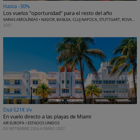
Hasta -30%
Los vuelos "oportunidad" para el resto del año
VARIAS AEROLÍNEAS • NADOR, BASILEA, CLUJ NAPOCA, STUTTGART, ROVANIEMI Y MÁS
2027
←
Dsd 521€ i/v
En vuelo directo a las playas de Miami
AIR EUROPA • ESTADOS UNIDOS
DE SEPTIEMBRE 2026 A ENERO 2027