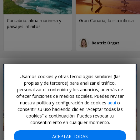
Cantabria: alma marinera y
Gran Canaria, la isla infinita
paisajes infinitos
Beatriz Orgaz
Usamos cookies y otras tecnologías similares (las
propias y de terceros) para analizar el tráfico,
personalizar el contenido y los anuncios, además de
ofrecer funciones de medios sociales. Puedes revisar
←
nuestra política y configuración de cookies
aquí
o
consentir su uso haciendo clic en "Aceptar todas las
cookies" a continuación. Puedes revocar tu
consentimiento en cualquier momento.
32€ a 51€ i/v
ACEPTAR TODAS