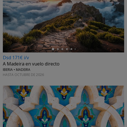
←
Dsd 171€ i/v
A Madeira en vuelo directo
IBERIA • MADEIRA
HASTA OCTUBRE DE 2026
←