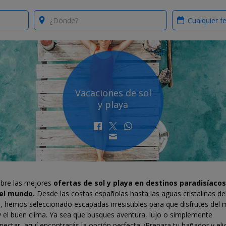
Where?
When?
Vacaciones de sol
y playa
bre las mejores
ofertas de sol y playa en destinos paradisíaco
el mundo.
Desde las costas españolas hasta las aguas cristalinas de
, hemos seleccionado escapadas irresistibles para que disfrutes del m
y el buen clima. Ya sea que busques aventura, lujo o simplemente
ectar, aquí encontrarás la opción perfecta. ¡Prepara tu bañador y eli