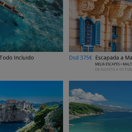
←
→
 Todo Incluido
Dsd 375€
Escapada a Mal
MELIÁ ESCAPES • MAL
DE AGOSTO A OCTUBR