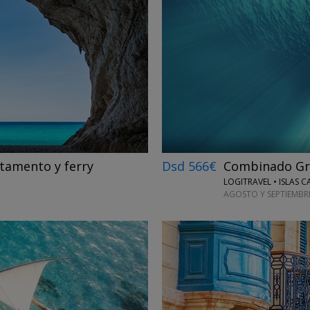
←
→
tamento y ferry
Dsd 566€
Combinado Gran
LOGITRAVEL • ISLAS 
AGOSTO Y SEPTIEMBR