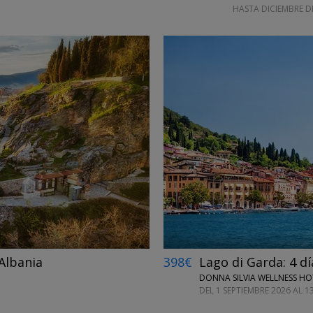
HASTA DICIEMBRE D
←
→
Albania
398€
Lago di Garda: 4 dí
DONNA SILVIA WELLNESS HOT
DEL 1 SEPTIEMBRE 2026 AL 