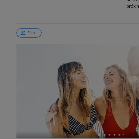
próxi
Filtro
←