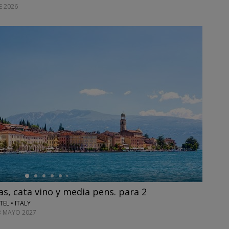
E 2026
as, cata vino y media pens. para 2
EL • ITALY
13 MAYO 2027