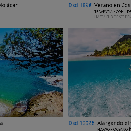
Mojácar
Dsd 189€
Verano en Cost
TRAVENTIA • CONIL D
HASTA EL 3 DE SEPTI
→
Dsd 1292€
Alargando el 
va
FLOWO • OCEANO Í