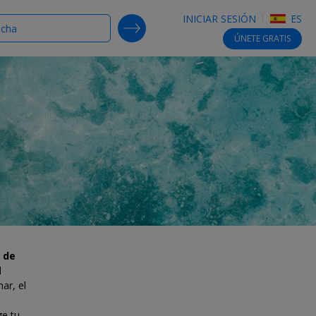
INICIAR SESIÓN
ES
SEARCH DEALS
ÚNETE
GRATIS
s de
l
ar, el
ge tu