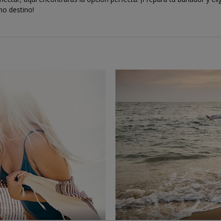
mo destino!
←
→