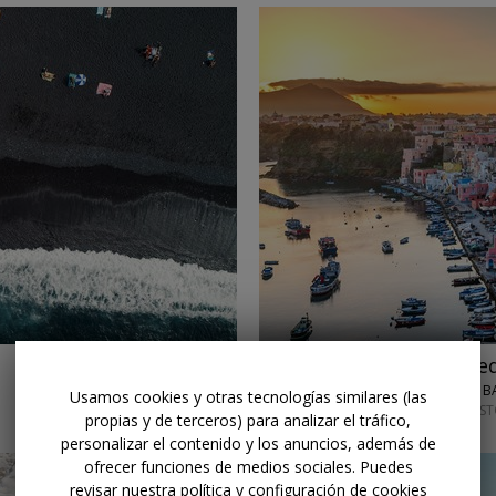
←
→
Dsd 239€
El pequeño "ed
LASTMINUTE.COM • BA
Usamos cookies y otras tecnologías similares (las
DE FINALES DE AGOS
propias y de terceros) para analizar el tráfico,
personalizar el contenido y los anuncios, además de
ofrecer funciones de medios sociales. Puedes
revisar nuestra política y configuración de cookies