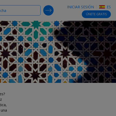
INICIAR SESIÓN
ES
SEARCH DEALS
ÚNETE
GRATIS
es?
ez
tica,
e una