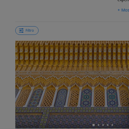
+ Mos
Filtro
←