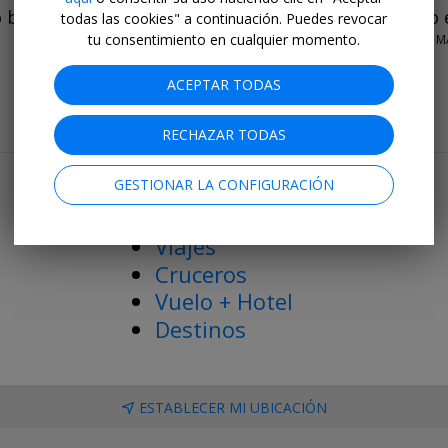
o bien)
Dsd 119€
Fin de verano 
todas las cookies" a continuación. Puedes revocar
tu consentimiento en cualquier momento.
LASTMINUTE.COM • 
PRÓXIMOS MESES
ACEPTAR TODAS
RECHAZAR TODAS
Más ofertas y recomendaciones
GESTIONAR LA CONFIGURACIÓN
Top 20
Hoteles
Viajes
Cruceros
Vuelo + Hotel
Destinos
ESTABLECER MI UBICACIÓN