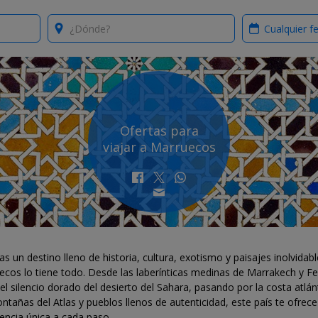
Where?
When?
Ofertas para
viajar a Marruecos
s un destino lleno de historia, cultura, exotismo y paisajes inolvidabl
ecos lo tiene todo. Desde las laberínticas medinas de Marrakech y F
el silencio dorado del desierto del Sahara, pasando por la costa atlán
ntañas del Atlas y pueblos llenos de autenticidad, este país te ofrec
encia única a cada paso.