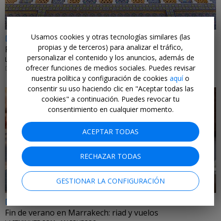
Usamos cookies y otras tecnologías similares (las
Dsd 85€
propias y de terceros) para analizar el tráfico,
Fez en 3 días con vuelos (sí, has leído bien)
personalizar el contenido y los anuncios, además de
LASTMINUTE.COM • MARRUECOS
ofrecer funciones de medios sociales. Puedes revisar
DE SEPTIEMBRE A DICIEMBRE DE 2026
nuestra política y configuración de cookies
aquí
o
consentir su uso haciendo clic en "Aceptar todas las
cookies" a continuación. Puedes revocar tu
consentimiento en cualquier momento.
ACEPTAR TODAS
←
RECHAZAR TODAS
GESTIONAR LA CONFIGURACIÓN
Dsd 119€
Fin de verano en Marrakech: riad y vuelos