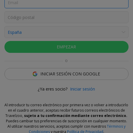
Ver fotos
Equipo Travelzoo
Una oportunidad de escaparte a Portugal a un precio
muy rebajado.
EMPEZAR
o
La oferta
INICIAR SESIÓN CON GOOGLE
Portugal es uno de esos destinos que siempre aparecen en el
radar de los viajeros españoles cuando llega el verano. Está
cerca, tiene vuelos directos desde muchos aeropuertos y permite
¿Ya eres socio?
Iniciar sesión
montar una escapada de pocos días sin grandes preparativos.
Por eso nos ha sorprendido encontrar
tarifas tan asequibles
Al introducir tu correo electrónico por primera vez o volver a introducirlo
incluso para volar en julio, agosto y septiembre.
en el cuadro anterior, aceptas recibir futuros correos electrónicos de
Travelzoo,
sujeto a tu confirmación mediante correo electrónico.
La clave está en comparar fechas y no limitarse solo a los fines
Puedes cambiar tus preferencias de suscripción en cualquier momento.
de semana. Lisboa funciona muy bien para una escapada urbana
Al utilizar nuestros servicios, aceptas cumplir con nuestros
Términos y
con miradores, terrazas y buena gastronomía. Oporto es perfecta
Condiciones
y nuestra
Política de Privacidad
.