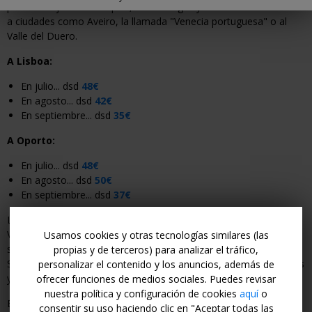
para un viaje más tranquilo, con bodegas y excursiones cercanas
a ciudades como Aveiro, la llamada "Venecia portuguesa" o al
Valle del Duero.
A Lisboa:
En julio... dsd
48€
En agosto... dsd
42€
En septiembre... dsd
35€
A Oporto:
En julio... dsd
48€
En agosto... dsd
50€
En septiembre... dsd
37€
Los vuelos están operados por easyJet, Ryanair, TAP Portugal,
Volotea, Iberia, Air Europa o Vueling, según ruta y aeropuerto de
Usamos cookies y otras tecnologías similares (las
salida. Para facilitar tu búsqueda, los enlaces te redirigen a
propias y de terceros) para analizar el tráfico,
Skyscanner. Allí podrás cambiar tu ciudad de salida, ajustar fechas
personalizar el contenido y los anuncios, además de
y comprobar si te compensa volar entre semana.
ofrecer funciones de medios sociales. Puedes revisar
nuestra política y configuración de cookies
aquí
o
Encontrarás estas tarifas en el calendario
para volar entre julio
consentir su uso haciendo clic en "Aceptar todas las