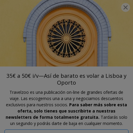
®
Travelzoo
ÚNETE
BUSCAR OFERTAS TRAVELZOO
LISBOA, OPORTO Y FARO
35€ a 50€ i/v—Así de barato es volar a
Lisboa y Oporto
35€ a 50€ i/v—Así de barato es volar a Lisboa y
Oporto
Travelzoo es una publicación on-line de grandes ofertas de
viaje. Las escogemos una a una y negociamos descuentos
exclusivos para nuestros socios.
Para saber más sobre esta
oferta, solo tienes que suscribirte a nuestras
newsletters de forma totalmente gratuita.
Tardarás solo
un segundo y podrás darte de baja en cualquier momento.