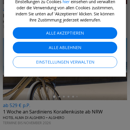
Einstellungen zu Cookies
hier
einsehen und verwalten
oder die Verwendung von allen Cookies zustimmen,
ab 299 € p.P.
indem Sie unten auf 'Akzeptieren' klicken. Sie können
Paris: 4-tägiger Citytrip ab Berlin
Ihre Zustimmung jederzeit widerrufen.
HÔTEL LE PATIO BASTILLE • FRANKREICH
TERMINE AB SOFORT BIS 31. MÄRZ 2027
ALLE AKZEPTIEREN
ALLE ABLEHNEN
EINSTELLUNGEN VERWALTEN
←
ab 529 € p.P.
1 Woche an Sardiniens Korallenküste ab NRW
HOTEL ALMA DI ALGHERO • ALGHERO
TERMINE BIS NOVEMBER 2026