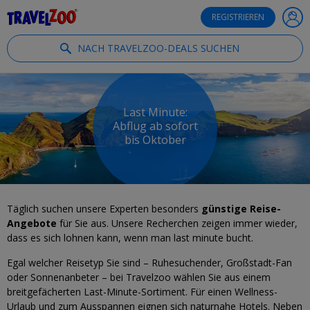
®
Travelzoo
REGISTRIEREN
NACH TRAVELZOO-DEALS SUCHEN
Last Minute:
Abflug ab sofort
bis Oktober
Täglich suchen unsere Experten besonders
günstige Reise-
Angebote
für Sie aus. Unsere Recherchen zeigen immer wieder,
dass es sich lohnen kann, wenn man last minute bucht.
Egal welcher Reisetyp Sie sind – Ruhesuchender, Großstadt-Fan
oder Sonnenanbeter – bei Travelzoo wählen Sie aus einem
breitgefächerten Last-Minute-Sortiment. Für einen Wellness-
Urlaub und zum Ausspannen eignen sich naturnahe Hotels. Neben