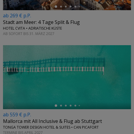
ab 269 € p.P.
Stadt am Meer: 4 Tage Split & Flug
HOTEL CVITA • ADRIATISCHE KÜSTE
AB SOFORT BIS 31. MÄRZ 2027
←
ab 559 € p.P.
Mallorca mit All Inclusive & Flug ab Stuttgart
TONGA TOWER DESIGN HOTEL & SUITES • CAN PICAFORT
TERMINE BIS APRIL 2027