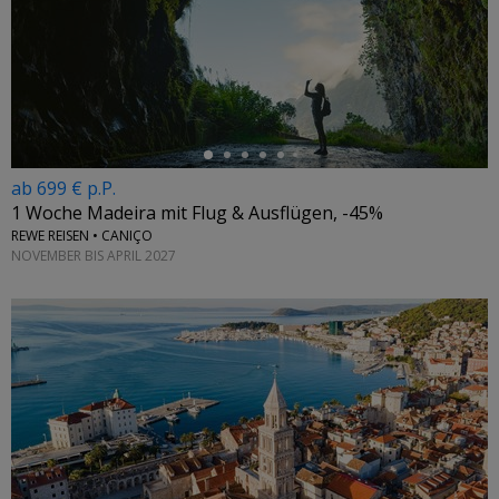
←
ab 699 € p.P.
1 Woche Madeira mit Flug & Ausflügen, -45%
REWE REISEN • CANIÇO
NOVEMBER BIS APRIL 2027
←