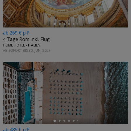
ab 269 € p.P.
4 Tage Rom inkl. Flug
FIUME HOTEL • ITALIEN
AB SOFORT BIS 30. JUNI 2027
←
ab 489 € p.P.