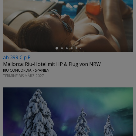
←
ab 399 € p.P.
Mallorca: Riu-Hotel mit HP & Flug von NRW
RIU CONCORDIA • SPANIEN
TERMINE BIS MÄRZ 2027
←