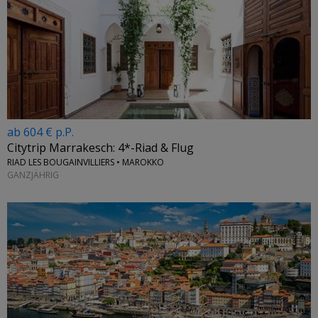
ab 604 € p.P.
Citytrip Marrakesch: 4*-Riad & Flug
RIAD LES BOUGAINVILLIERS • MAROKKO
GANZJÄHRIG
←