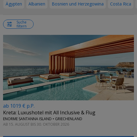
Ägypten
Albanien
Bosnien und Herzegowina
Costa Rica
Suche
filtern
ab 1019 € p.P.
Kreta: Luxushotel mit All Inclusive & Flug
ENORME SANTANNA ISLAND • GRIECHENLAND
AB 15. AUGUST BIS 30. OKTOBER 2026