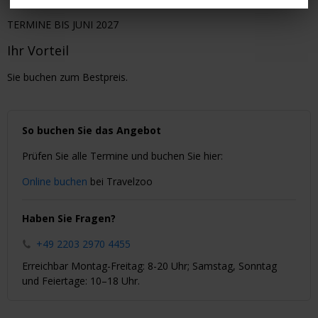
TERMINE BIS JUNI 2027
Ihr Vorteil
Sie buchen zum Bestpreis.
So buchen Sie das Angebot
Prüfen Sie alle Termine und buchen Sie hier:
Online buchen
bei Travelzoo
Haben Sie Fragen?
+49 2203 2970 4455
Erreichbar Montag-Freitag: 8-20 Uhr; Samstag, Sonntag
und Feiertage: 10–18 Uhr.