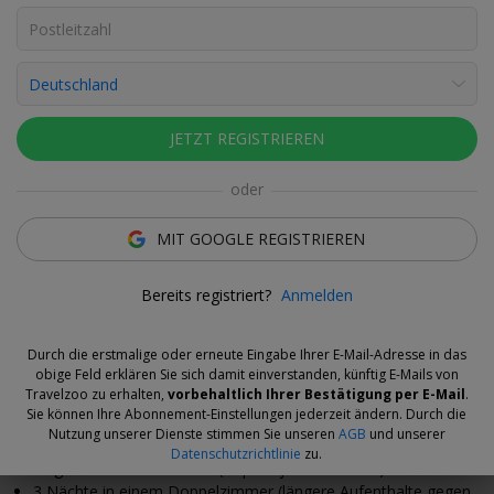
Fotos ansehen
Elisabeth Geldner
Deal-Expertin
Zum São-Bento-Bahnhof laufen Sie 20 Minuten. Hier
JETZT REGISTRIEREN
sehen Sie 20.000 handbemalte Azulejo-Fliesen.
oder
Das Angebot
MIT GOOGLE REGISTRIEREN
Mit seinen roten Ziegeldächern sieht Porto von oben aus wie ein
Bereits registriert?
Anmelden
Mosaik.
Diesen Ausblick
haben Sie von der Dachterrasse des 4-
Sterne-Hotels Acta The Avenue.
Durch die erstmalige oder erneute Eingabe Ihrer E-Mail-Adresse in das
Ab 229 € pro Person*
fliegen Sie für 4 Tage nach Portugal. Sie
obige Feld erklären Sie sich damit einverstanden, künftig E-Mails von
buchen zum besten Preis am Markt.
Travelzoo zu erhalten,
vorbehaltlich Ihrer Bestätigung per E-Mail
.
Sie können Ihre Abonnement-Einstellungen jederzeit ändern. Durch die
Was ist inklusive
Nutzung unserer Dienste stimmen Sie unseren
AGB
und unserer
Datenschutzrichtlinie
zu.
Flug nach Porto & zurück (Gepäck je nach Airline)**
3 Nächte in einem Doppelzimmer (längere Aufenthalte gegen