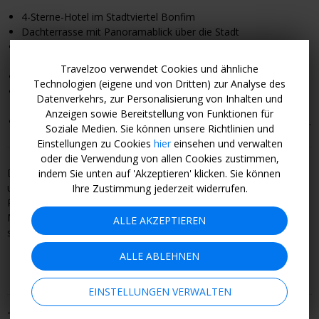
4-Sterne-Hotel im Stadtviertel Bonfim
Dachterrasse mit Panoramablick über die Stadt
Moderne, hell eingerichtete Zimmer mit Tapeten-Akzentwand
und gepolstertem Bettkopfteil
Travelzoo verwendet Cookies und ähnliche
Jeden Morgen stärken Sie sich bis 11 Uhr am Frühstücksbuffet.
Technologien (eigene und von Dritten) zur Analyse des
In der Nähe befinden sich die Metrostation Heroísmo und der
Datenverkehrs, zur Personalisierung von Inhalten und
Bahnhof Campanhã.
Anzeigen sowie Bereitstellung von Funktionen für
Das historische Zentrum
erreichen Sie nach 20 Gehminuten.
Soziale Medien. Sie können unsere Richtlinien und
Einstellungen zu Cookies
hier
einsehen und verwalten
oder die Verwendung von allen Cookies zustimmen,
Dieses Angebot wird über einen Reiseanbieter gebucht und
indem Sie unten auf 'Akzeptieren' klicken. Sie können
unterliegt daher den AGB des Anbieters, einschließlich der
Ihre Zustimmung jederzeit widerrufen.
Rückerstattungs- und Stornierungsbedingungen. Werden Sie jetzt
Mitglied, um alle Details zum Angebot und Buchungsprozess zu
ALLE AKZEPTIEREN
sehen.
ALLE ABLEHNEN
EINSTELLUNGEN VERWALTEN
Termine