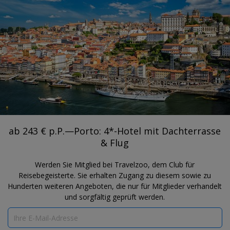
®
Travelzoo
REGISTRIEREN
NACH TRAVELZOO-DEALS SUCHEN
PORTUGAL
ab 243 € p.P.—Porto: 4*-Hotel mit
Dachterrasse & Flug
ab 243 € p.P.—Porto: 4*-Hotel mit Dachterrasse
& Flug
Werden Sie Mitglied bei Travelzoo, dem Club für
Reisebegeisterte. Sie erhalten Zugang zu diesem sowie zu
Hunderten weiteren Angeboten, die nur für Mitglieder verhandelt
und sorgfältig geprüft werden.