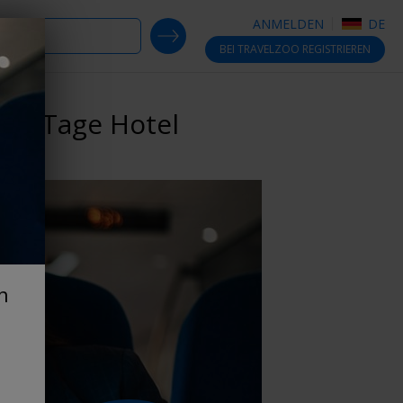
ANMELDEN
DE
SEARCH DEALS
BEI TRAVELZOO
REGISTRIEREN
& 4 Tage Hotel
n