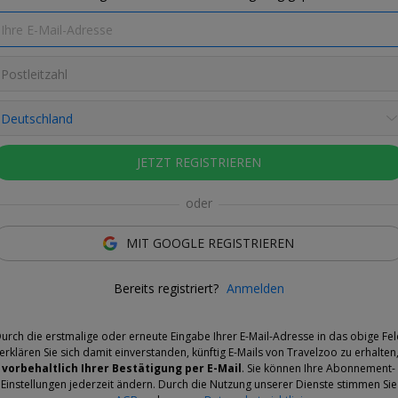
zreservierung und City-Ticket sind nach
keit inklusive.
JETZT REGISTRIEREN
oder
gebot
MIT GOOGLE REGISTRIEREN
ste bis zu den Alpen:
Bis Mitte September bietet Ameropa
e für Bahnreisen in der 1. Klasse
inklusive
Bereits registriert?
Anmelden
chtungen an.
urch die erstmalige oder erneute Eingabe Ihrer E-Mail-Adresse in das obige Fe
ro Person*
buchen Sie das Paket mit der Stadt und dem Hotel
erklären Sie sich damit einverstanden, künftig E-Mails von Travelzoo zu erhalten
ie Abfahrt ist bundesweit von jedem DB-Bahnhof
vorbehaltlich Ihrer Bestätigung per E-Mail
. Sie können Ihre Abonnement-
sere Recherche hat ergeben, dass Sie zwischen 10 und 26
Einstellungen jederzeit ändern. Durch die Nutzung unserer Dienste stimmen Sie
enüber der Einzelbuchung sparen.