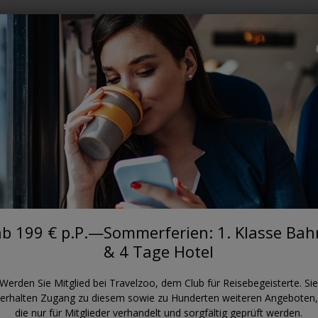
Where?
When?
DEUTSCHLAND
—Sommerferien: 1. Klasse Bahn 
ab 199 € p.P.—Sommerferien: 1. Klasse Bah
& 4 Tage Hotel
Werden Sie Mitglied bei Travelzoo, dem Club für Reisebegeisterte. Sie
erhalten Zugang zu diesem sowie zu Hunderten weiteren Angeboten,
die nur für Mitglieder verhandelt und sorgfältig geprüft werden.