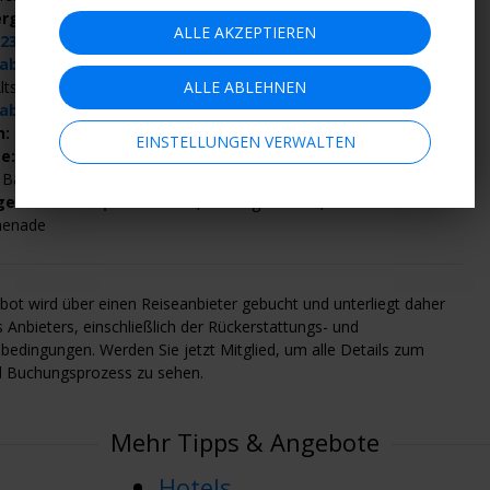
erg:
ab 258 € pro Person
*,
Intercity Hotel, nahe Hauptbahnhof
ALLE AKZEPTIEREN
 236 € pro Person
*
, Ibis Centrum, nahe Dom
ab 226 € pro Person
*
, Seaside Park Hotel, wenige Gehminuten
ltstadt entfernt
ALLE ABLEHNEN
ab 244 € pro Person
*,
Mercure Hotel, direkt bei der Altstadt
n:
ab 213 € pro Person
*
, H2 Hotel, nahe Olympiapark
EINSTELLUNGEN VERWALTEN
ee:
ab 319 € pro Person
*
, Hotel vis a vis,
auf der Insel Lindau
 Bahnhofs
ügen:
ab 347 € pro Person
*
, IFA Rügen Hotel, direkt an der
menade
ot wird über einen Reiseanbieter gebucht und unterliegt daher
Anbieters, einschließlich der Rückerstattungs- und
bedingungen. Werden Sie jetzt Mitglied, um alle Details zum
 Buchungsprozess zu sehen.
Mehr Tipps & Angebote
Hotels