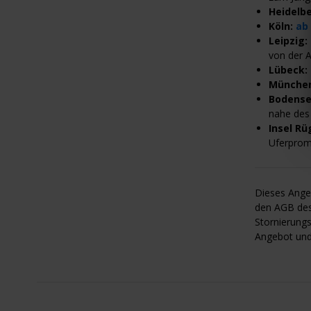
Heidelb
Köln:
ab
Leipzig:
von der A
Lübeck:
Münche
Bodens
nahe des
Insel R
Uferpro
Dieses Angeb
den AGB des 
Stornierungs
Angebot und