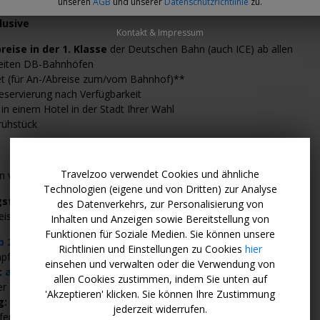
unseren
AGB
und unserer
Datenschutzrichtlinie
zu.
lusive
Kontakt & Impressum
reise in der 1. Klasse
der Deutschen Bahn (auch ICE) ab allen
eiten DB-Bahnhöfen
ket (für An-/Abreise zum/vom Bahnhof)**
reservierung nach Verfügbarkeit
in einem Hotel in der Stadt Ihrer Wahl
rühstück
Travelzoo verwendet Cookies und ähnliche
n von 1. Juli bis 14. September (also auch in den Sommerferien)
Technologien (eigene und von Dritten) zur Analyse
gsten Angebote im Überblick
(andere Hotels bei Ameropa
des Datenverkehrs, zur Personalisierung von
eis buchbar)
Inhalten und Anzeigen sowie Bereitstellung von
Funktionen für Soziale Medien. Sie können unsere
b 230 € pro Person
*,
Ibis Styles Treptow
, 87%
Richtlinien und Einstellungen zu Cookies
hier
pfehlung bei Holidaycheck
einsehen und verwalten oder die Verwendung von
:
ab 199 € pro Person
*,
Ibis Hotel im
Szeneviertel, nahe
allen Cookies zustimmen, indem Sie unten auf
er Bars, Geschäfte und Restaurants
'Akzeptieren' klicken. Sie können Ihre Zustimmung
g:
ab 261 € pro Person
*,
Ibis Styles, 20 Minuten mit der U-Bahn
jederzeit widerrufen.
fernstieg