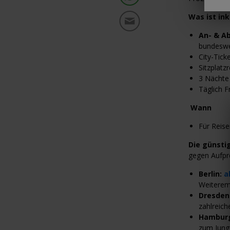
Was ist ink
An- & Ab
bundesw
City-Tic
Sitzplatz
3 Nächte 
Täglich F
Wann
Für Reise
Die günsti
gegen Aufpr
Berlin:
a
Weiterem
Dresden
zahlreich
Hambur
zum Jung