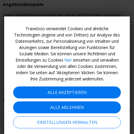
Angebotsbeispiele
Diese Hoteloptionen haben wir genau auf ihr Preis-Leistungs-
Verhältnis geprüft (Preis bei 1 Nacht):
Travelzoo verwendet Cookies und ähnliche
Panorama Inn
im Osten, ab 135 € pro Person*
Technologien (eigene und von Dritten) zur Analyse des
Arcotel Onyx
in der Nähe der Landungsbrücken, ab 162 € pro
Datenverkehrs, zur Personalisierung von Inhalten und
Person*
Anzeigen sowie Bereitstellung von Funktionen für
Apartment-Hotel Hamburg Mitte
mit Kochnische, ab 167 €
Soziale Medien. Sie können unsere Richtlinien und
pro Person*
Einstellungen zu Cookies
hier
einsehen und verwalten
Hotel Senator
in der Nähe der Kunsthalle und Alster, ab 175 €
oder die Verwendung von allen Cookies zustimmen,
pro Person*
indem Sie unten auf 'Akzeptieren' klicken. Sie können
Egon Hotel Hamburg City
in der Nähe von St. Pauli, ab 176 €
Ihre Zustimmung jederzeit widerrufen.
pro Person*
ALLE AKZEPTIEREN
Weitere, von uns nicht geprüfte Optionen, buchen Sie teilweise
günstiger.
ALLE ABLEHNEN
Travelzoo-Tipp:
Am Elbstrand liegen die Füße im Sand, während
auf der Elbe die großen Schiffe vorbeiziehen. Hierher fahren Sie
EINSTELLUNGEN VERWALTEN
von den Landungsbrücken mit der Fähre 62 – gratis, mit der
Hamburg Card.