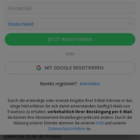
Fotos ansehen
Jana Parra Castillo
Deal-Expertin
Mit der Hamburg Card sparen Sie bei Museen und
JETZT REGISTRIEREN
nutzen die öffentlichen Verkehrsmittel kostenfrei.
oder
Das Angebot
MIT GOOGLE REGISTRIEREN
Nach dem Flanieren am Jungfernstieg sind die Caféterrassen an
Bereits registriert?
Anmelden
der Binnenalster perfekt für eine Pause. Von hier aus blicken Sie
auf die Wasserfontäne, die Schwäne und die historischen
Häuserfassaden.
Durch die erstmalige oder erneute Eingabe Ihrer E-Mail-Adresse in das
obige Feld erklären Sie sich damit einverstanden, künftig E-Mails von
Mit Hamburg Tourismus entdecken Sie die Hansestadt
ab 135 €
Travelzoo zu erhalten,
vorbehaltlich Ihrer Bestätigung per E-Mail
.
pro Person.*
Sie wählen Ihr Lieblingshotel mit Frühstück. Die
Sie können Ihre Abonnement-Einstellungen jederzeit ändern. Durch die
Anreise in der 1. Klasse und die Hamburg Card sind ebenfalls
Nutzung unserer Dienste stimmen Sie unseren
AGB
und unserer
Datenschutzrichtlinie
zu.
inklusive. Im Vergleich zur Buchung der separaten Leistungen
sparen Sie 25 bis 40 Prozent.