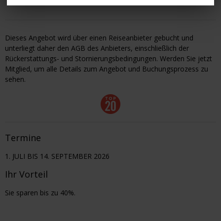
Dieses Angebot wird über einen Reiseanbieter gebucht und
unterliegt daher den AGB des Anbieters, einschließlich der
Rückerstattungs- und Stornierungsbedingungen. Werden Sie jetzt
Mitglied, um alle Details zum Angebot und Buchungsprozess zu
sehen.
Termine
1. JULI BIS 14. SEPTEMBER 2026
Ihr Vorteil
Sie sparen bis zu 40%.