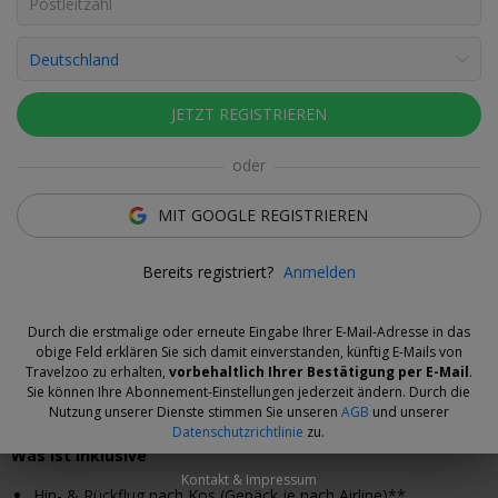
Fotos ansehen
Julia Franke
Deal-Expertin
JETZT REGISTRIEREN
Vorhänge zu, Kopfkissen aufschütteln: Abends wird Ihr
Zimmer für die Nacht bereit gemacht.
oder
MIT GOOGLE REGISTRIEREN
Das Angebot
Bereits registriert?
Anmelden
Am Pool entspannen und dabei auf das Ägäische Meer blicken:
Die Lage vom Zeus Kos Beach Hotel gefällt uns besonders gut.
Nur wenige Schritte sind es auch zum Privatstrand.
Durch die erstmalige oder erneute Eingabe Ihrer E-Mail-Adresse in das
obige Feld erklären Sie sich damit einverstanden, künftig E-Mails von
Ab 879 € pro Person*
verbringen Sie 1 Woche mit All Inclusive
Travelzoo zu erhalten,
vorbehaltlich Ihrer Bestätigung per E-Mail
.
auf Kos. Ihre Ersparnis gegenüber den Marktpreisen: zwischen 33
Sie können Ihre Abonnement-Einstellungen jederzeit ändern. Durch die
Nutzung unserer Dienste stimmen Sie unseren
AGB
und unserer
und 39 Prozent.
Datenschutzrichtlinie
zu.
Was ist inklusive
Kontakt & Impressum
Hin- & Rückflug nach Kos (Gepäck je nach Airline)**