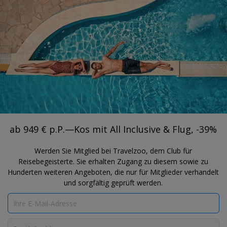
®
Travelzoo
REGISTRIEREN
NACH TRAVELZOO-DEALS SUCHEN
VILLAGE, MASTICHARI
ab 949 € p.P.—Kos mit All Inclusive &
Flug, -39%
ab 949 € p.P.—Kos mit All Inclusive & Flug, -39%
Werden Sie Mitglied bei Travelzoo, dem Club für
Reisebegeisterte. Sie erhalten Zugang zu diesem sowie zu
Hunderten weiteren Angeboten, die nur für Mitglieder verhandelt
und sorgfältig geprüft werden.