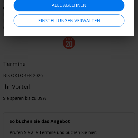
Dieses Angebot wird über einen Reiseanbieter gebucht und
ALLE ABLEHNEN
unterliegt daher den AGB des Anbieters, einschließlich der
Rückerstattungs- und Stornierungsbedingungen. Werden Sie jetzt
EINSTELLUNGEN VERWALTEN
Mitglied, um alle Details zum Angebot und Buchungsprozess zu
sehen.
Termine
BIS OKTOBER 2026
Ihr Vorteil
Sie sparen bis zu 39%
So buchen Sie das Angebot
Prüfen Sie alle Termine und buchen Sie hier: