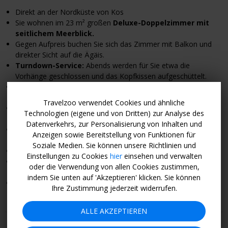
Direkt an der Nordküste von Kos
Sie wohnen im 23 m² großen
Deluxe-Doppelzimmer mit
seitlichem Meerblick.
Gegen Aufpreis buchen Sie sich das Zimmer mit Balkon und
direkter Sicht auf die
Ägäis.
Turndown-Service:
Abends werden für Sie etwa die
Vorhänge geschlossen und das Kopfkissen aufgeschüttelt.
2 Restaurants: Im Rahmen des All-Inclusive-
Angebots probieren Sie mediterrane und griechische Gerichte.
Travelzoo verwendet Cookies und ähnliche
Jeden Tag bestellen Sie sich einen
Signature-Cocktail
an
Technologien (eigene und von Dritten) zur Analyse des
einer der 2 Bars.
Datenverkehrs, zur Personalisierung von Inhalten und
Im
Spa-Bereich
buchen Sie gegen Gebühr Wellness- und
Anzeigen sowie Bereitstellung von Funktionen für
Massageanwendungen.
Soziale Medien. Sie können unsere Richtlinien und
Fitnessstudio und Tennisplatz
Einstellungen zu Cookies
hier
einsehen und verwalten
Zum Hotel gehört ein
eigener Sandstrand
mit kostenlosen
oder die Verwendung von allen Cookies zustimmen,
Liegen und Sonnenschirmen.
indem Sie unten auf 'Akzeptieren' klicken. Sie können
Das Fischerdorf Mastichari mit Tavernen und Geschäften
Ihre Zustimmung jederzeit widerrufen.
erreichen Sie nach 5 Autominuten.
ALLE AKZEPTIEREN