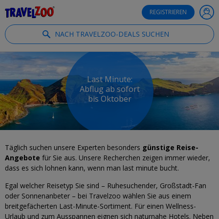
®
Travelzoo
REGISTRIEREN
NACH TRAVELZOO-DEALS SUCHEN
Last Minute:
Abflug ab sofort
bis Oktober
Täglich suchen unsere Experten besonders
günstige Reise-
Angebote
für Sie aus. Unsere Recherchen zeigen immer wieder,
dass es sich lohnen kann, wenn man last minute bucht.
Egal welcher Reisetyp Sie sind – Ruhesuchender, Großstadt-Fan
oder Sonnenanbeter – bei Travelzoo wählen Sie aus einem
breitgefächerten Last-Minute-Sortiment. Für einen Wellness-
Urlaub und zum Ausspannen eignen sich naturnahe Hotels. Neben