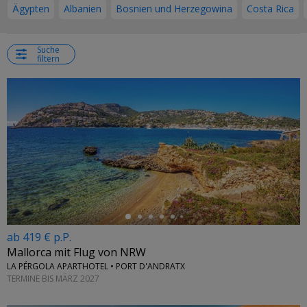
Ägypten
Albanien
Bosnien und Herzegowina
Costa Rica
Suche
filtern
←
ab 419 € p.P.
Mallorca mit Flug von NRW
LA PÉRGOLA APARTHOTEL • PORT D'ANDRATX
TERMINE BIS MÄRZ 2027