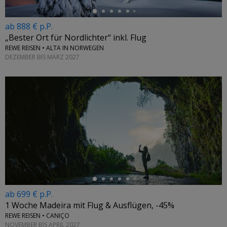
ab 888 € p.P.
„Bester Ort für Nordlichter“ inkl. Flug
REWE REISEN • ALTA IN NORWEGEN
DEZEMBER BIS MÄRZ 2027
←
ab 699 € p.P.
1 Woche Madeira mit Flug & Ausflügen, -45%
REWE REISEN • CANIÇO
NOVEMBER BIS APRIL 2027