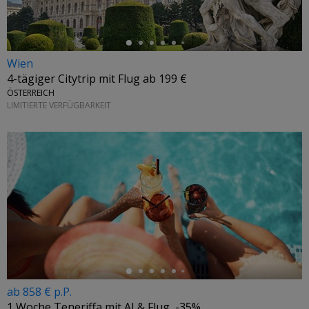
Wien
4-tägiger Citytrip mit Flug ab 199 €
ÖSTERREICH
LIMITIERTE VERFÜGBARKEIT
←
ab 858 € p.P.
1 Woche Teneriffa mit AI & Flug, -35%