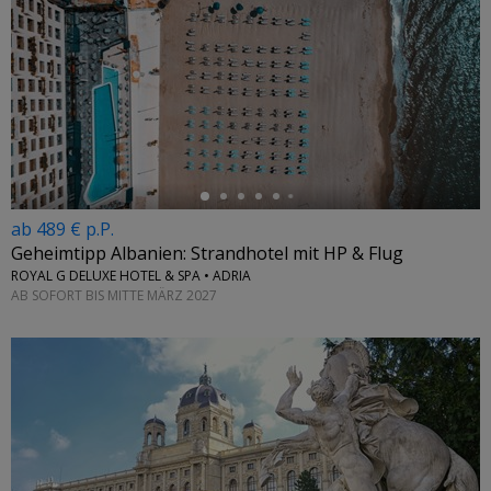
←
ab 489 € p.P.
Geheimtipp Albanien: Strandhotel mit HP & Flug
ROYAL G DELUXE HOTEL & SPA • ADRIA
AB SOFORT BIS MITTE MÄRZ 2027
←