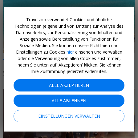
Travelzoo verwendet Cookies und ähnliche
Technologien (eigene und von Dritten) zur Analyse des
Datenverkehrs, zur Personalisierung von Inhalten und
Anzeigen sowie Bereitstellung von Funktionen für
Soziale Medien. Sie können unsere Richtlinien und
Einstellungen zu Cookies
hier
einsehen und verwalten
ab 529 € p.P.
oder die Verwendung von allen Cookies zustimmen,
1 Woche Chalkidiki inkl. Flug von Stuttgart
indem Sie unten auf 'Akzeptieren' klicken. Sie können
Ihre Zustimmung jederzeit widerrufen.
AMMON ZEUS HOTEL • GRIECHENLAND
TERMINE AB 18. AUGUST BIS 31. OKTOBER 2026
ALLE AKZEPTIEREN
ALLE ABLEHNEN
EINSTELLUNGEN VERWALTEN
←