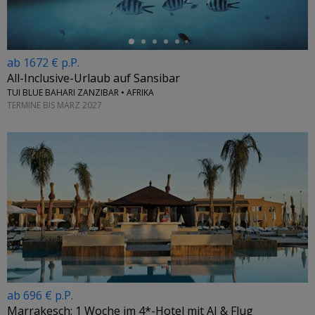
ab 1672 € p.P.
All-Inclusive-Urlaub auf Sansibar
TUI BLUE BAHARI ZANZIBAR • AFRIKA
TERMINE BIS MÄRZ 2027
ab 696 € p.P.
Marrakesch: 1 Woche im 4*-Hotel mit AI & Flug