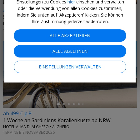
Einstellungen zu Cookies
hier
einsehen und verwalten
oder die Verwendung von allen Cookies zustimmen,
ab 259 € p.P.
indem Sie unten auf 'Akzeptieren' klicken. Sie können
Stadt am Meer: 4 Tage Split & Flug
Ihre Zustimmung jederzeit widerrufen.
HOTEL CVITA • ADRIATISCHE KÜSTE
AB SOFORT BIS 31. MÄRZ 2027
ALLE AKZEPTIEREN
ALLE ABLEHNEN
EINSTELLUNGEN VERWALTEN
←
ab 499 € p.P.
1 Woche an Sardiniens Korallenküste ab NRW
HOTEL ALMA DI ALGHERO • ALGHERO
TERMINE BIS NOVEMBER 2026