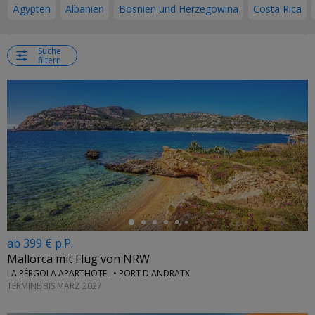
Ägypten
Albanien
Bosnien und Herzegowina
Costa Rica
Suche
filtern
←
ab 399 € p.P.
Mallorca mit Flug von NRW
LA PÉRGOLA APARTHOTEL • PORT D'ANDRATX
TERMINE BIS MÄRZ 2027