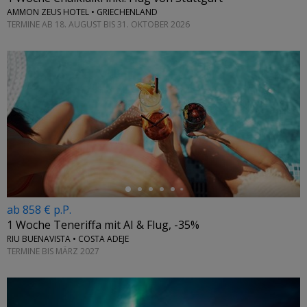
AMMON ZEUS HOTEL • GRIECHENLAND
TERMINE AB 18. AUGUST BIS 31. OKTOBER 2026
←
ab 858 € p.P.
1 Woche Teneriffa mit AI & Flug, -35%
RIU BUENAVISTA • COSTA ADEJE
TERMINE BIS MÄRZ 2027