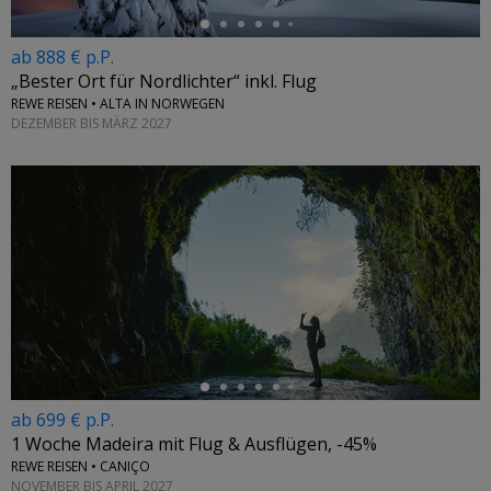
ab 888 € p.P.
„Bester Ort für Nordlichter“ inkl. Flug
REWE REISEN • ALTA IN NORWEGEN
DEZEMBER BIS MÄRZ 2027
←
ab 699 € p.P.
1 Woche Madeira mit Flug & Ausflügen, -45%
REWE REISEN • CANIÇO
NOVEMBER BIS APRIL 2027