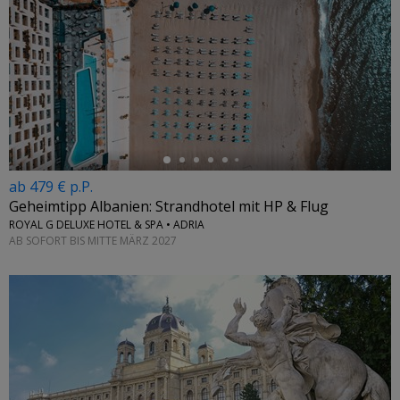
←
ab 479 € p.P.
Geheimtipp Albanien: Strandhotel mit HP & Flug
ROYAL G DELUXE HOTEL & SPA • ADRIA
AB SOFORT BIS MITTE MÄRZ 2027
←