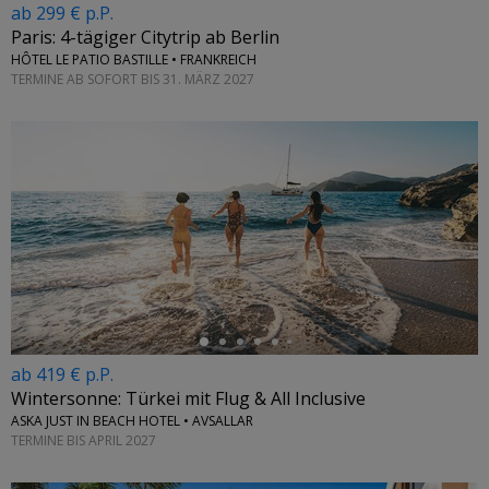
ab 299 € p.P.
Paris: 4-tägiger Citytrip ab Berlin
HÔTEL LE PATIO BASTILLE • FRANKREICH
TERMINE AB SOFORT BIS 31. MÄRZ 2027
←
ab 419 € p.P.
Wintersonne: Türkei mit Flug & All Inclusive
ASKA JUST IN BEACH HOTEL • AVSALLAR
TERMINE BIS APRIL 2027