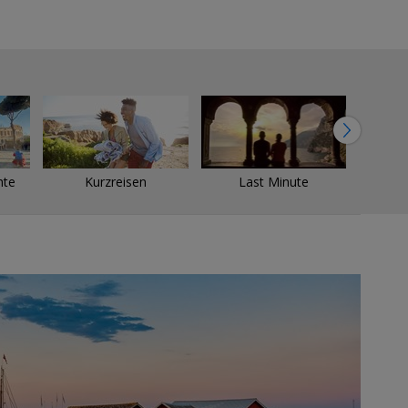
→
hte
Kurzreisen
Last Minute
Nac