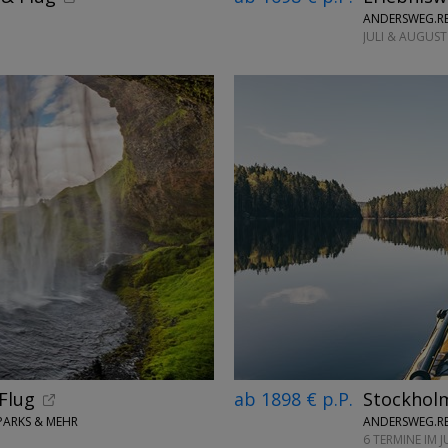
ANDERSWEG.RE
JULI & AUGUST
 Flug
ab 1898 € p.P.
Stockhol
LPARKS & MEHR
ANDERSWEG.RE
6 TERMINE IM 