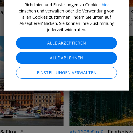
Richtlinien und Einstellungen zu Cookies
hier
einsehen und verwalten oder die Verwendung von
wagen
ab 1898 € p.P.
1 Woche 
allen Cookies zustimmen, indem Sie unten auf
ANDERSWEG.RE
'Akzeptieren' klicken. Sie können Ihre Zustimmung
JULI & AUGUST
jederzeit widerrufen.
ALLE AKZEPTIEREN
ALLE ABLEHNEN
EINSTELLUNGEN VERWALTEN
 & Flug
ab 1698 € p.P.
Erlebnis