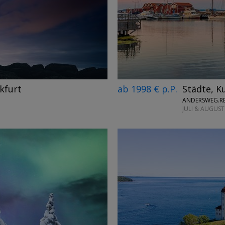
→
ab 1998 € p.P.
Städte, K
kfurt
ANDERSWEG.RE
JULI & AUGUST
→