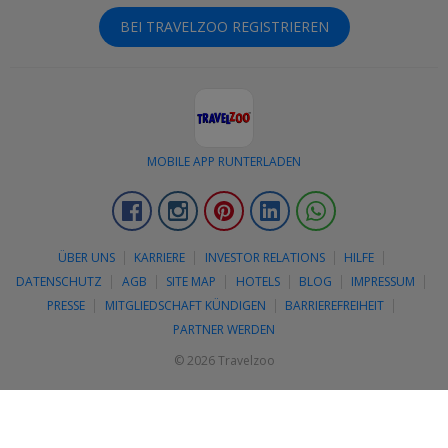
BEI TRAVELZOO REGISTRIEREN
MOBILE APP RUNTERLADEN
Facebook
Instagram
Pinterest
LinkedIn
Whatsapp
ÜBER UNS
KARRIERE
INVESTOR RELATIONS
HILFE
DATENSCHUTZ
AGB
SITE MAP
HOTELS
BLOG
IMPRESSUM
PRESSE
MITGLIEDSCHAFT KÜNDIGEN
BARRIEREFREIHEIT
PARTNER WERDEN
© 2026 Travelzoo