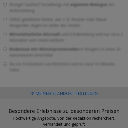
Einziger Gasthof Vorarlbergs mit
eigenem Weingut
am
Ardetzenberg
Selbst gekelterte Weine, wie z. B. Rivaner oder Blaue
Burgunder, liegen im Keller des Hotels.
Mittelalterliche Altstadt
und Schattenburg sind nur circa 3
Kilometer vom Hotel entfernt.
Bodensee mit Winterpromenaden
in Bregenz in etwa 20
Autominuten erreichbar
Bis ins Fürstentum Liechtenstein sind es rund 10 Minuten
Fahrt.
MEINEN STANDORT FESTLEGEN
Besondere Erlebnisse zu besonderen Preisen
Hochwertige Angebote, von der Redaktion recherchiert,
verhandelt und geprüft