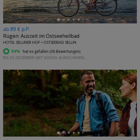
ab 89 € p.P.
Rügen: Auszeit im Ostseeheilbad
HOTEL SELLINER HOF • OSTSEEBAD SELLIN
94%
hat es gefallen (
36 Bewertungen
)
BIS 20. DEZEMBER (MIT SAISON- & WOCHENEND-AUFPREIS)
←