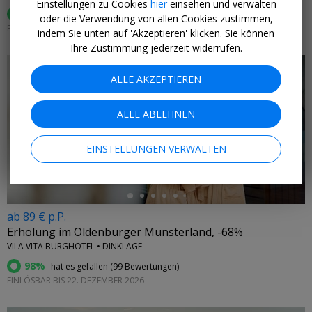
Einstellungen zu Cookies
hier
einsehen und verwalten
96%
hat es gefallen (
25 Bewertungen
)
oder die Verwendung von allen Cookies zustimmen,
EINLÖSBAR BIS 17. DEZ. 2026 (FR./SA. MIT AUFPREIS)
indem Sie unten auf 'Akzeptieren' klicken. Sie können
Ihre Zustimmung jederzeit widerrufen.
ALLE AKZEPTIEREN
ALLE ABLEHNEN
←
EINSTELLUNGEN VERWALTEN
ab 89 € p.P.
Erholung im Oldenburger Münsterland, -68%
VILA VITA BURGHOTEL • DINKLAGE
98%
hat es gefallen (
99 Bewertungen
)
EINLÖSBAR BIS 22. DEZEMBER 2026