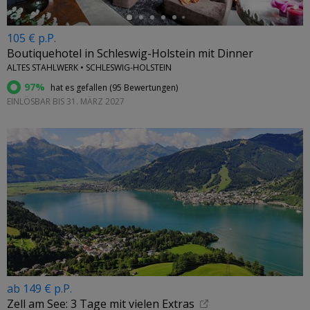
105 € p.P.
Boutiquehotel in Schleswig-Holstein mit Dinner
ALTES STAHLWERK • SCHLESWIG-HOLSTEIN
97%
hat es gefallen (
95 Bewertungen
)
EINLÖSBAR BIS 31. MÄRZ 2027
ab 149 € p.P.
Zell am See: 3 Tage mit vielen Extras