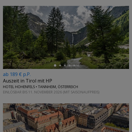
←
ab 189 € p.P.
Auszeit in Tirol mit HP
HOTEL HOHENFELS • TANNHEIM, ÖSTERREICH
EINLÖSBAR BIS 11. NOVEMBER 2026 (MIT SAISONAUFPREIS)