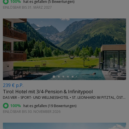
100%
hat es gefallen (
5 Bewertungen
)
EINLÖSBAR BIS 31. MÄRZ 2027
←
239 € p.P.
Tirol: Hotel mit 3/4-Pension & Infinitypool
DAS VIER – SPORT- UND WELLNESSHOTEL • ST. LEONHARD IM PITZTAL, ÖSTERREICH
100%
hat es gefallen (
19 Bewertungen
)
EINLÖSBAR BIS 30. NOVEMBER 2026