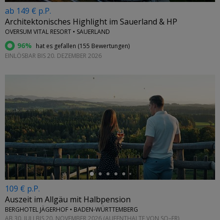
ab 149 € p.P.
Architektonisches Highlight im Sauerland & HP
OVERSUM VITAL RESORT • SAUERLAND
96%
hat es gefallen (
155 Bewertungen
)
EINLÖSBAR BIS 20. DEZEMBER 2026
←
109 € p.P.
Auszeit im Allgäu mit Halbpension
BERGHOTEL JÄGERHOF • BADEN-WÜRTTEMBERG
AB 30. JULI BIS 20. NOVEMBER 2026 (AUFENTHALTE VON SO–FR)