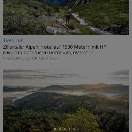
←
169 € p.P.
Zillertaler Alpen: Hotel auf 1500 Metern mit HP
BERGHOTEL HOCHFÜGEN • HOCHFÜGEN, ÖSTERREICH
EINLÖSBAR BIS 5. OKTOBER 2026
←