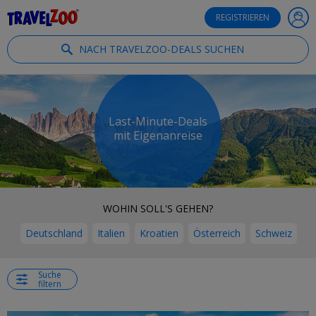
®
Travelzoo
REGISTRIEREN
NACH TRAVELZOO-DEALS SUCHEN
Last-Minute-Deals
mit Eigenanreise
WOHIN SOLL'S GEHEN?
Deutschland
Italien
Kroatien
Österreich
Schweiz
Suche
filtern