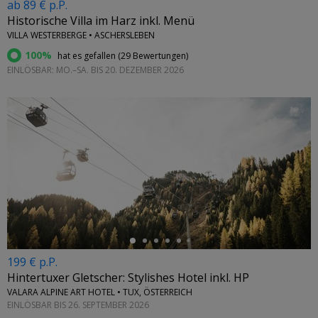
ab 89 € p.P.
Historische Villa im Harz inkl. Menü
VILLA WESTERBERGE • ASCHERSLEBEN
100%
hat es gefallen (
29 Bewertungen
)
EINLÖSBAR: MO.–SA. BIS 20. DEZEMBER 2026
←
199 € p.P.
Hintertuxer Gletscher: Stylishes Hotel inkl. HP
VALARA ALPINE ART HOTEL • TUX, ÖSTERREICH
EINLÖSBAR BIS 26. SEPTEMBER 2026