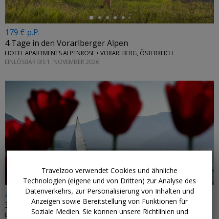
179 € p.P.
4 Tage in den Vorarlberger Alpen
HOTEL APARTMENTS ALPENROSE • VORARLBERG, ÖSTERREICH
EINLÖSBAR BIS 1. NOVEMBER 2026
←
Travelzoo verwendet Cookies und ähnliche
Technologien (eigene und von Dritten) zur Analyse des
Datenverkehrs, zur Personalisierung von Inhalten und
ab 299 € p.P.
Anzeigen sowie Bereitstellung von Funktionen für
3 Tage am Lago Maggiore inkl. HP, -65%
Soziale Medien. Sie können unsere Richtlinien und
LA PALMA AU LAC HOTEL & SPA • MURALTO, SCHWEIZ