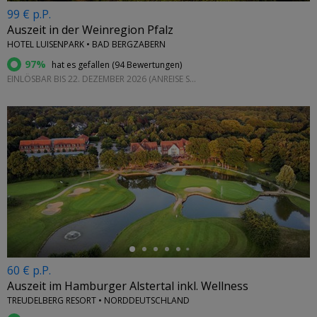
99 € p.P.
Auszeit in der Weinregion Pfalz
HOTEL LUISENPARK • BAD BERGZABERN
97%
hat es gefallen (
94 Bewertungen
)
EINLÖSBAR BIS 22. DEZEMBER 2026 (ANREISE SO.–DI.)
←
60 € p.P.
Auszeit im Hamburger Alstertal inkl. Wellness
TREUDELBERG RESORT • NORDDEUTSCHLAND