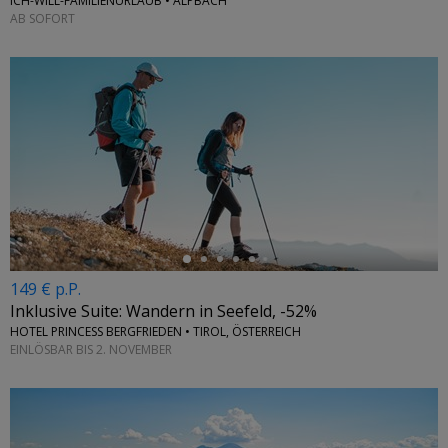
ICH-WILL-FAMILIENURLAUB • ALPBACH
AB SOFORT
←
149 € p.P.
Inklusive Suite: Wandern in Seefeld, -52%
HOTEL PRINCESS BERGFRIEDEN • TIROL, ÖSTERREICH
EINLÖSBAR BIS 2. NOVEMBER