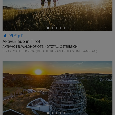
←
ab 99 € p.P.
Aktivurlaub in Tirol
AKTIVHOTEL WALDHOF ÖTZ • ÖTZTAL, ÖSTERREICH
BIS 17. OKTOBER 2026 (MIT AUFPREIS AM FREITAG UND SAMSTAG)
←