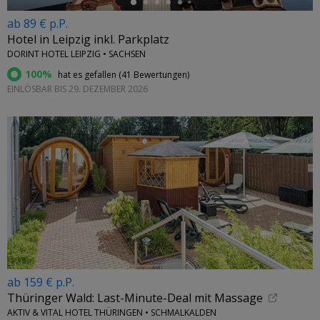
ab 89 € p.P.
Hotel in Leipzig inkl. Parkplatz
DORINT HOTEL LEIPZIG • SACHSEN
100%
hat es gefallen (
41 Bewertungen
)
EINLÖSBAR BIS 29. DEZEMBER 2026
ab 159 € p.P.
Thüringer Wald: Last-Minute-Deal mit Massage
AKTIV & VITAL HOTEL THÜRINGEN • SCHMALKALDEN